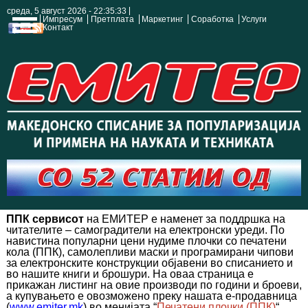
среда, 5 август 2026 - 22:35:34
Импресум
Претплата
Маркетинг
Соработка
Услуги
Контакт
ППК сервисот
на ЕМИТЕР
е наменет за поддршка на
читателите – самоградители на електронски уреди. По
навистина популарни цени нудиме плочки со печатени
кола (ППК), самолепливи маски и програмирани чипови
за електронските конструкции објавени во списанието
и
во нашите
книги и брошури. На оваа страница е
прикажан листинг на овие производи
по години и броеви,
а купувањето е овозможено преку нашата е-продавница
(
www
.
emiter
.
mk
)
во менијата “
Печатени плочки (ППК)
“,