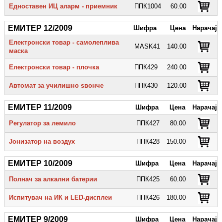
Едноставен ИЦ аларм - приемник
ППК1004
60.00
ЕМИТЕР 12/2009
Шифра
Цена
Нарачај
Електронски товар - самолеплива
MASK41
140.00
маска
Електронски товар - плочка
ППК429
240.00
Автомат за училишно ѕвонче
ППК430
120.00
ЕМИТЕР 11/2009
Шифра
Цена
Нарачај
Регулатор за лемило
ППК427
80.00
Јонизатор на воздух
ППК428
150.00
ЕМИТЕР 10/2009
Шифра
Цена
Нарачај
Полнач за алкални батерии
ППК425
60.00
Испитувач на ИК и LED-дисплеи
ППК426
180.00
ЕМИТЕР 9/2009
Шифра
Цена
Нарачај