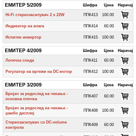
ЕМИТЕР 5/2009
Шифра
Цена
Нарачај
Hi-Fi стереозасилувач 2 х 22W
ППК413
100.00
Индикатор на влага
ППК414
60.00
Испитен инвертор
ППК415
100.00
ЕМИТЕР 4/2009
Шифра
Цена
Нарачај
Логичка сонда
ППК411
60.00
Регулатор на вртежи на DC-мотор
ППК412
100.00
ЕМИТЕР 3/2009
Шифра
Цена
Нарачај
Бројач за редослед на чекање -
ППК407
60.00
основна плочка
Бројач за редослед на чекање -
ППК408
100.00
џамбо дисплеј
Стереозасилувач со DC-volume
ППК409
60.00
контрола