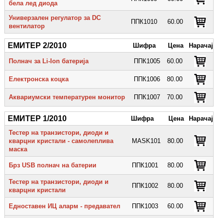
бела лед диода
Универзален регулатор за DC
ППК1010
60.00
вентилатор
ЕМИТЕР 2/2010
Шифра
Цена
Нарачај
Полнач за Li-Ion батерија
ППК1005
60.00
Електронска коцка
ППК1006
80.00
Аквариумски температурен монитор
ППК1007
70.00
ЕМИТЕР 1/2010
Шифра
Цена
Нарачај
Тестер на транзистори, диоди и
кварцни кристали - самолеплива
MASK101
80.00
маска
Брз USB полнач на батерии
ППК1001
80.00
Тестер на транзистори, диоди и
ППК1002
80.00
кварцни кристали
Едноставен ИЦ аларм - предавател
ППК1003
60.00