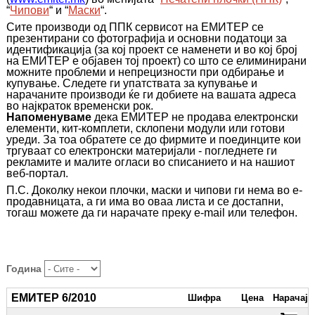
“
Чипови
“ и “
Маски
“
.
Сите производи од ППК сервисот на ЕМИТЕР се
презентирани со фотографија и основни податоци за
идентификација (за кој проект се наменети и во кој број
на ЕМИТЕР е објавен тој проект) со што се елиминирани
можните проблеми и непрецизности при одбирање и
купување. Следете ги упатствата за купување и
нарачаните производи ќе ги добиете на вашата адреса
во најкраток временски рок.
Напоменуваме
дека ЕМИТЕР не продава електронски
елементи, кит-комплети, склопени модули или готови
уреди. За тоа обратете се до фирмите и поединците кои
тргуваат со електронски материјали - погледнете ги
рекламите и малите огласи во списанието и на нашиот
веб-портал.
П.С. Доколку некои плочки, маски и чипови ги нема во е-
продавницата, а ги има во оваа листа и се достапни,
тогаш можете да ги нарачате преку
e
-
mail
или телефон.
Година
ЕМИТЕР 6/2010
Шифра
Цена
Нарачај