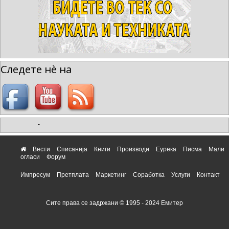
Следете нè на
-
Вести
Списанија
Книги
Производи
Еурека
Писма
Мали
огласи
Форум
Импресум
Претплата
Маркетинг
Соработка
Услуги
Контакт
Сите права се задржани © 1995 - 2024 Емитер