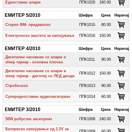
Едноставен аларм
ППК1020
160.00
ЕМИТЕР 5/2010
Шифра
Цена
Нарачај
Стерео ФМ- предавател
ППК1015
80.00
Електронска заштита за напојување
ППК1016
150.00
ЕМИТЕР 4/2010
Шифра
Цена
Нарачај
Дигитален часовник со аларм и
ППК1011
90.00
sleep тајмер - основна плочка
Дигитален часовник со аларм и
ППК1012
150.00
sleep тајмер - дисплеј со ЛЕД диоди
Стробоскоп
ППК1013
90.00
Супередноставен аудиозасилувач
ППК1014
60.00
ЕМИТЕР 3/2010
Шифра
Цена
Нарачај
50W робустен засилувач
ППК1008
240.00
Батериско напојување од 1,5V за
ППК1009
60.00