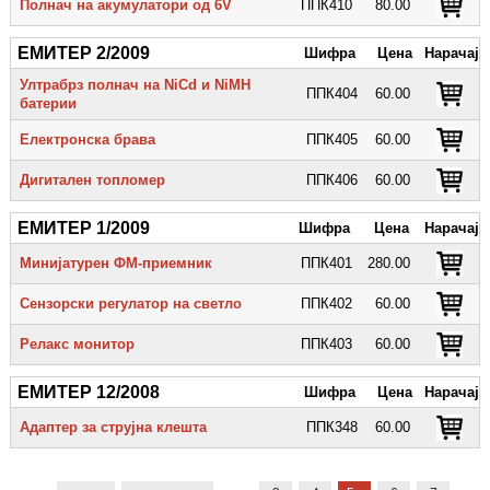
Полнач на акумулатори од 6V
ППК410
80.00
ЕМИТЕР 2/2009
Шифра
Цена
Нарачај
Ултрабрз полнач на NiCd и NiMH
ППК404
60.00
батерии
Електронска брава
ППК405
60.00
Дигитален топломер
ППК406
60.00
ЕМИТЕР 1/2009
Шифра
Цена
Нарачај
Минијатурен ФМ-приемник
ППК401
280.00
Сензорски регулатор на светло
ППК402
60.00
Релакс монитор
ППК403
60.00
ЕМИТЕР 12/2008
Шифра
Цена
Нарачај
Адаптер за струјна клешта
ППК348
60.00
Pages