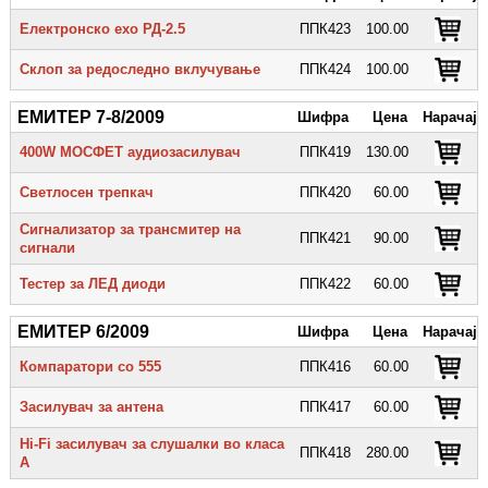
Електронско ехо РД-2.5
ППК423
100.00
Склоп за редоследно вклучување
ППК424
100.00
ЕМИТЕР 7-8/2009
Шифра
Цена
Нарачај
400W МОСФЕТ аудиозасилувач
ППК419
130.00
Светлосен трепкач
ППК420
60.00
Сигнализатор за трансмитер на
ППК421
90.00
сигнали
Тестер за ЛЕД диоди
ППК422
60.00
ЕМИТЕР 6/2009
Шифра
Цена
Нарачај
Компаратори со 555
ППК416
60.00
Засилувач за антена
ППК417
60.00
Hi-Fi засилувач за слушалки во класа
ППК418
280.00
А