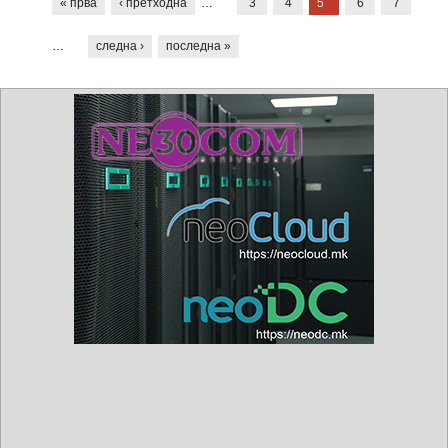
« прва
‹ претходна
…
3
4
5
6
7
…
следна ›
последна »