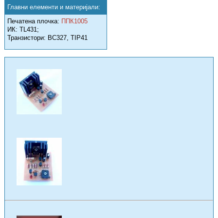
Главни елементи и материјали:
Печатена плочка:
ППК1005
ИК: TL431;
Транзистори: BC327, TIP41