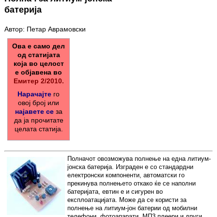
батерија
Автор: Петар Аврамовски
Ова е само дел
од статијата
која во целост
е објавена во
Емитер 2/2010.
Нарачајте
го
овој број или
најавете се
за
да ја прочитате
целата статија.
Полначот овозможува полнење на една литиум-
јонска батерија. Изграден е со стандардни
електронски компоненти, автоматски го
прекинува полнењето откако ќе се наполни
батеријата, евтин е и сигурен во
експлоатацијата. Може да се користи за
полнење на литиум-јон батерии од мобилни
телефони, фотоапарати, МП3 плеери и други