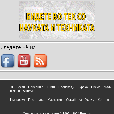
Следете нè на
-
Вести
Списанија
Книги
Производи
Еурека
Писма
Мали
огласи
Форум
Импресум
Претплата
Маркетинг
Соработка
Услуги
Контакт
Сите права се задржани © 1995 - 2024 Емитер