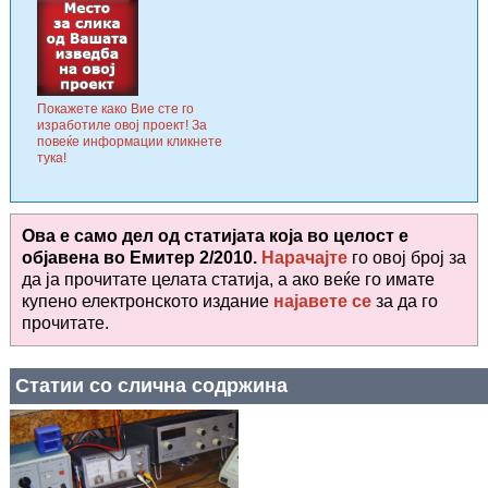
Покажете како Вие сте го
изработиле овој проект! За
повеќе информации кликнете
тука!
Ова е само дел од статијата која во целост е
објавена во
Емитер 2/2010.
Нарачајте
го овој број за
да ја прочитате целата статија, а ако веќе го имате
купено електронското издание
најавете се
за да го
прочитате
.
Статии со слична содржина