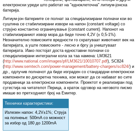
електронски уреди што работат на "едноклеточна" литиум-јонска
батерија.
Литиум-јон батериите се полнат за специјализирани полначи кои во
суштина се стабилизирани извори на напон (constant voltage) со
струјно константно ограничување (constant current). Напонот на
стабилизираниот извор мора да биде точно 4,2V (± 0,5-1%).
Незначително повисоките вредности го скратуваат животниот век на
батеријата, а уште повисоките - лесно и бргу ја уништуваат
батеријата. Иако постојат доста едноставни полначи со
специјализирани интегрални кола за таа намена: LM3621
(
http://www.national.com/images/pf/LM3621/10010707.pdf
), SC824
(
http://www.semtech.com/power-management/battery-chargers/sc824/
) и
др., одлучив полначот да биде изграден со стандардни електронски
компоненти во дискретна техника, кои можат да се набават во сите
продавници за електронски компоненти. Проектот е реализиран под
сугестија на читателот Перица, а краток одговор на неговото писмо
имаше во претходниот број на Емитер.
Технички карактеристики:
Излезен напон: 4,2V±1%; Струја
на полнење: 500mA со можност
за избор од 180 до 1200mA