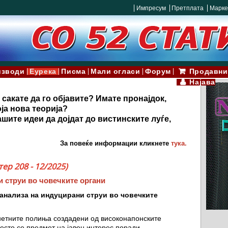
Импресум
Претплата
Марке
изводи
Еурека
Писма
Мали огласи
Форум
Продавни
Најава
 сакате да го објавите? Имате пронајдок,
ја нова теорија?
шите идеи да дојдат до вистинските луѓе,
За повеќе информации кликнете
тука.
ер 208 - 12/2025)
 струи во човечките органи
анализа на индуцирани струи во човечките
етните полиња создадени од високонапонските
есто се предмет на јавен интерес поради