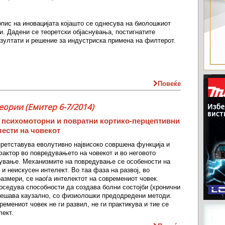
опис на иновацијата којашто се однесува на биолошкиот
и. Дадени се теоретски објаснувања, постигнатите
зултати и решение за индустриска примена на филтерот.
Повеќе
еории (Емитер 6-7/2014)
психомоторни и повратни кортико-перцептивни
лести на човекот
претставува еволутивно највисоко совршена функција и
актор во повредувањето на човекот и во неговото
ување. Механизмите на повредување се особености на
 и неискусен интелект. Во таа фаза на развој, во
азмери, се наоѓа интелектот на современиот човек.
оседува способности да создава болни состојби (хронични
 решава каузално, со физиолошки предодредени методи.
емениот човек не ги развил, не ги практикува и тие се
лект.