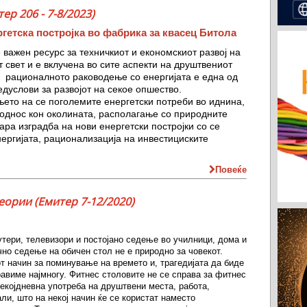
р 206 - 7-8/2023)
гетска постројка во фабрика за квасец Битола
е важен ресурс за техничкиот и економскиот развој на
 свет и е вклучена во сите аспекти на друштвениот
а рационалното раководење со енергијата е една од
едуслови за развојот на секое опшество.
ето на се поголемите енергетски потреби во иднина,
однос кон околината, располагање со природните
бара изградба на нови енергетски постројки со се
ергијата, рационализација на инвестициските
Повеќе
еории (Емитер 7-12/2020)
утери, телевизори и постојано седење во училници, дома и
чно седење на обичен стол не е природно за човекот.
т начин за поминување на времето и, трагедијата да биде
равиме најмногу. Фитнес столовите не се справа за фитнес
секојдневна употреба на друштвени места, работа,
ли, што на некој начин ќе се користат наместо