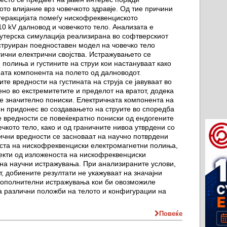
ото влијание врз човечкото здравје. Од тие причини
теракцијата помеѓу нискофреквенциското
0 kV далновод и човечкото тело. Анализата е
утерска симулација реализирана во софтверскиот
нструиран поедноставен модел на човечко тело
тични електрични својства. Истражувањето се
полиња и густините на струи кои настануваат како
ата компонента на полето од далноводот.
те вредности на густината на струја се јавуваат во
но во екстремитетите и пределот на вратот, додека
е значително пониски. Електричната компонента на
н придонес во создавањето на струите во споредба
 вредности се повеќекратно пониски од ендогените
чкото тело, како и од граничните нивоа утврдени со
ични вредности се засноваат на научно потврдени
ста на нискофреквенциски електромагнетни полиња,
екти од изложеноста на нискофреквенциски
на научни истражувања. При анализираните услови,
, добиените резултати не укажуваат на значајни
 дополнителни истражувања кои би овозможиле
а различни положби на телото и конфигурации на
Повеќе