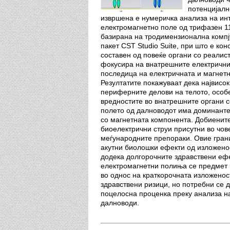
потенцијалн
извршена е нумеричка анализа на ин
електромагнетно поле од трифазен 11
базирана на тродимензионална компј
пакет CST Studio Suite, при што е ко
составен од повеќе органи со реалис
фокусира на внатрешните електрични 
последица на електричната и магнетн
Резултатите покажуваат дека највисоки
периферните делови на телото, особе
вредностите во внатрешните органи с
полето од далноводот има доминанте
со магнетната компонента. Добиените
биоелектрични струи присутни во чове
меѓународните препораки. Овие гран
акутни биолошки ефекти од изложено
додека долгорочните здравствени еф
електромагнетни полиња се предмет 
во однос на краткорочната изложеност
здравс­твени ризици, но потребни се
поцелосна проценка преку анализа н
далноводи.