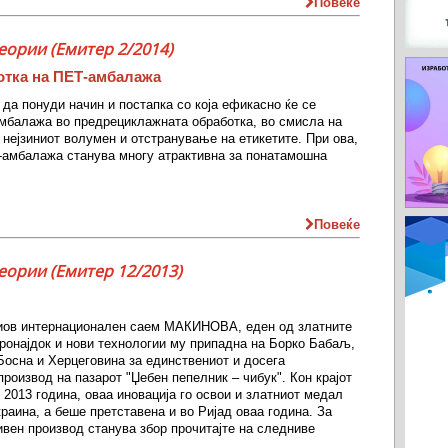
Повеќе
еории (Емитер 2/2014)
отка на ПЕТ-амбалажа
 да понуди начин и постапка со која ефикасно ќе се
мбалажа во предрециклажната обработка, во смисла на
нејзиниот волумен и отстранување на етикетите. При ова,
-амбалажа станува многу атрактивна за понатамошна
Повеќе
еории (Емитер 12/2013)
иов интернационален саем МАКИНОВА, еден од златните
ронајдок и нови технологии му припадна на Борко Бабаљ,
Босна и Херцеговина за единствениот и досега
производ на пазарот "Џебен пепелник – чибук". Кон крајот
 2013 година, оваа иновација го освои и златниот медал
краина, а беше претставена и во Ријад оваа година. За
ивен производ станува збор прочитајте на следниве