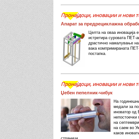
Пронајдоци, иновации и нови т
Апарат за предрециклажна обраб
Целта на оваа иновација е
истретира суровата ПЕТ-а
драстично намалување на 
вака компримираната ПЕТ
постапка.
Пронајдоци, иновации и нови т
Џебен пепелник-чибук
На годинешн
медали за по
иноватор од 
непостоечки 
на септември
на саем во У
каков иноват
страници.