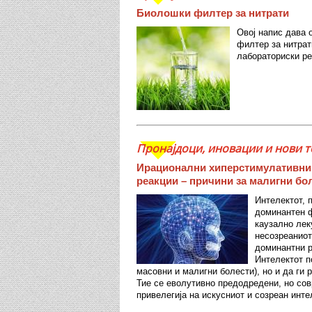
Биолошки филтер за нитрати
Овој напис дава 
филтер за нитрат
лабораториски ре
Пронајдоци, иновации и нови т
Ирационални хиперстимулативни 
реакции – причини за малигни бо
Интелектот, 
доминантен ф
каузално лек
несозреаниот
доминантни р
Интелектот п
масовни и малигни болести), но и да ги
Тие се еволутивно предодредени, но совр
привелегија на искусниот и созреан инте