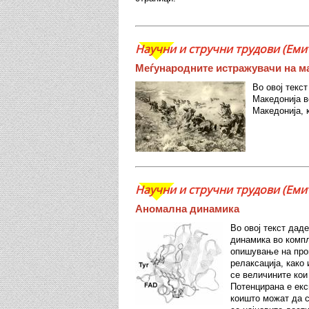
Научни и стручни трудови (Еми
Меѓународните истражувачи на м
Во овој текст
Македонија во
Македонија, 
Научни и стручни трудови (Емит
Аномална динамика
Во овој текст дад
динамика во компл
опишување на про
релаксација, како 
се величините кои
Потенцирана е екс
коишто можат да 