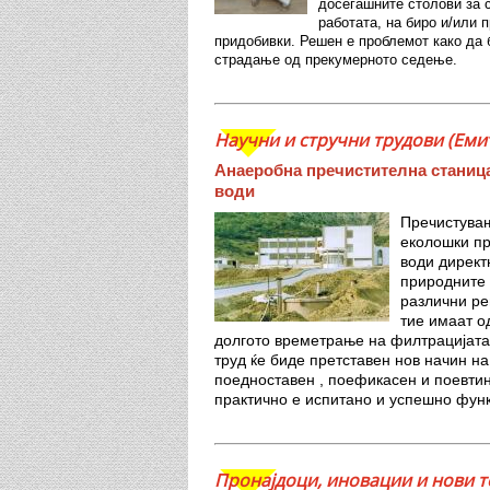
досегашните столови за 
работата, на биро и/или 
придобивки. Решен е проблемот како да
страдање од прекумерното седење.
Научни и стручни трудови (Емит
Анаеробна пречистителна станиц
води
Пречистувањ
еколошки п
води директ
природните 
различни ре
тие имаат о
долгото времетрање на филтрацијата,
труд ќе биде претставен нов начин на
поедноставен , поефикасен и поевти
практично е испитано и успешно фун
Пронајдоци, иновации и нови т