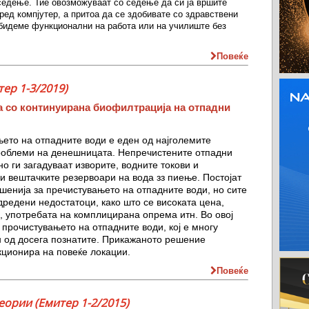
седење. Тие овозможуваат со седење да си ја вршите
пред компјутер, а притоа да се здобивате со здравствени
 бидеме функционални на работа или на училиште без
Повеќе
ер 1-3/2019)
а со континуирана биофилтрација на отпадни
ето на отпадните води е еден од најголемите
роблеми на денешницата. Непречистените отпадни
но ги загадуваат изворите, водните токови и
и вештачките резервоари на вода зз пиење. Постојат
шенија за пречистувањето на отпадните води, но сите
дредени недостатоци, како што се високата цена,
 употребата на комплицирана опрема итн. Во овој
 прочистувањето на отпадните води, кој е многу
н од досега познатите. Прикажаното решение
кционира на повеќе локации.
Повеќе
еории (Емитер 1-2/2015)