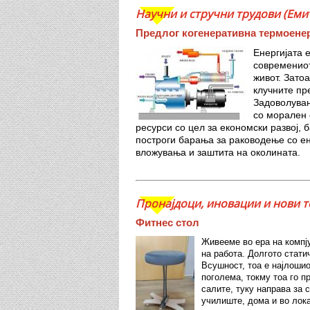
Научни и стручни трудови (Емите
Предлог когенеративна термоенер
Енергијата 
современиот
живот. Зато
клучните пр
Задоволувањ
со морален 
ресурси со цел за економски развој, 
построги барања за раководење со ен
вложувања и заштита на околината.
Пронајдоци, иновации и нови т
Фитнес стол
Живееме во ера на компј
на работа. Долгото стати
Всушност, тоа е најлошио
поголема, токму тоа го п
салите, туку направа за 
училиште, дома и во лока