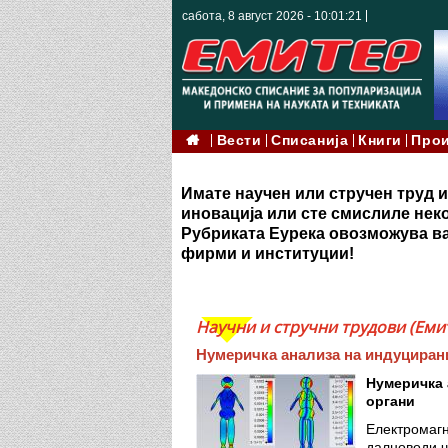
сабота, 8 август 2026 - 10:01:22
Вести
Списанија
Книги
Про
Имате научен или стручен труд и
иновација или сте смислиле неко
Рубриката Еурека овозможува ва
фирми и институции!
Научни и стручни трудови (Емит
Нумеричка анализа на индуцирани
Нумеричка 
органи
Електромагн
далноводи ч