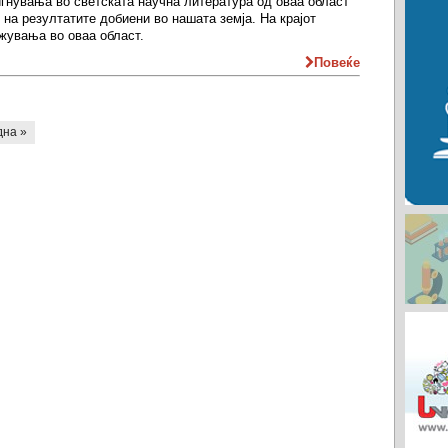
игнувања во светската научна литература од оваа област
 на резултатите добиени во нашата земја. На крајот
жувања во оваа област.
Повеќе
дна »