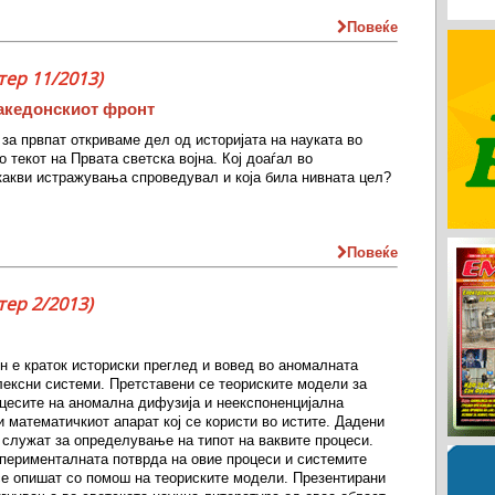
Повеќе
тер 11/2013)
акедонскиот фронт
 за првпат откриваме дел од историјата на науката во
 текот на Првата светска војна. Кој доаѓал во
какви истражувања спроведувал и која била нивната цел?
Повеќе
ер 2/2013)
ен е краток историски преглед и вовед во аномалната
ексни системи. Претставени се теориските модели за
цесите на аномална дифузија и неекспоненцијална
и математичкиот апарат кој се користи во истите. Дадени
 служат за определување на типот на ваквите процеси.
перименталната потврда на овие процеси и системите
се опишат со помош на теориските модели. Презентирани