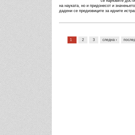
се најновите дост
на науката, но и придонесот и значењето
дадени се предизвиците за идните истра
Pages
1
2
3
следна ›
после