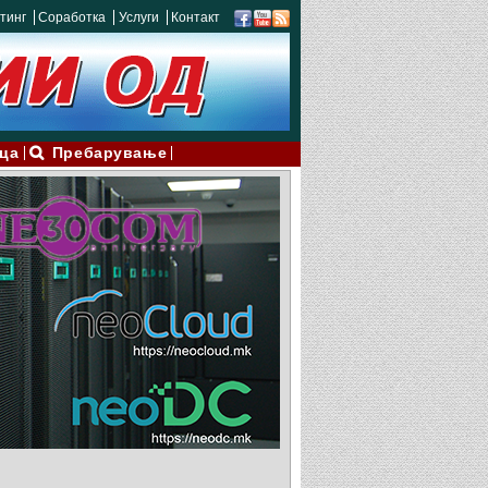
тинг
Соработка
Услуги
Контакт
ца
Пребарување