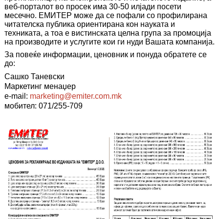
веб-порталот во просек има 30-50 илјади посети
месечно. ЕМИТЕР може да се пофали со профилирана
читателска публика ориентирана кон науката и
техниката, а тоа е вистинската целна група за промоција
на производите и услугите кои ги нуди Вашата компанија.
За повеќе информации, ценовник и понуда обратете се
до:
Сашко Таневски
Маркетинг менаџер
e-mail:
marketing@emiter.com.mk
мобител: 071/255-709