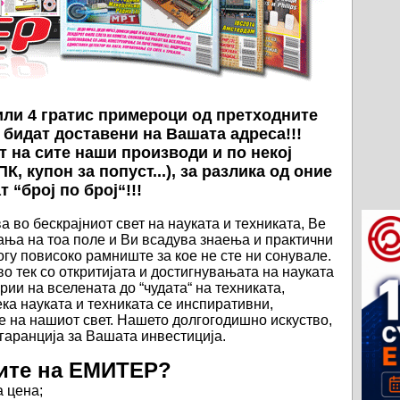
 или 4 гратис примероци од претходните
 бидат доставени на Вашата адреса!!!
т на сите наши производи и по некој
К, купон за попуст...), за разлика од оние
 “број по број“!!!
 во бескрајниот свет на науката и техниката, Ве
ања на тоа поле и Ви всадува знаења и практични
гу повисоко рамниште за кое не сте ни сонувале.
 тек со откритијата и достигнувањата на науката
рии на вселената до “чудата“ на техниката,
ка науката и техниката се инспиративни,
 на нашиот свет. Нашето долгогодишно искуство,
 гаранција за Вашата инвестиција.
тите на ЕМИТЕР?
а цена;