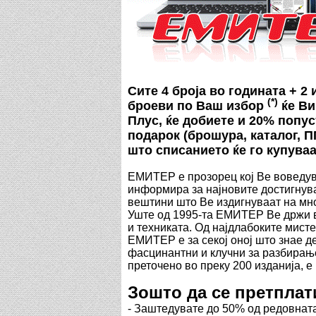
Сите 4 броја во годината + 2
(*)
броеви по Ваш избор
ќе Ви
Плус, ќе добиете и 20% попус
подарок (брошура, каталог, ПП
што списанието ќе го купуваат
ЕМИТЕР е прозорец кој Ве воведува
информира за најновите достигнув
вештини што Ве издигнуваат на мно
Уште од 1995-та ЕМИТЕР Ве држи во
и техниката. Од најдлабоките мисте
ЕМИТЕР е за секој оној што знае де
фасцинантни и клучни за разбирање
преточено во преку 200 изданија, е
Зошто да се претпла
- Заштедувате до 50% од редовнат