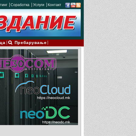
тинг
Соработка
Услуги
Контакт
ца
Пребарување