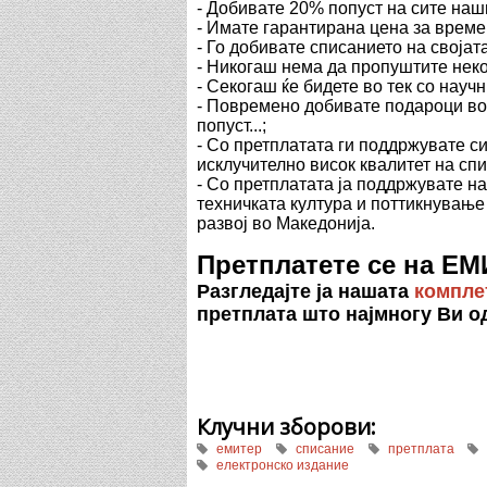
- Добивате 20% попуст на сите на
- Имате гарантирана цена за време
- Го добивате списанието на својат
- Никогаш нема да пропуштите неко
- Секогаш ќе бидете во тек со науч
- Повремено добивате подароци во 
попуст...;
- Со претплатата ги поддржувате с
исклучително висок квалитет на сп
- Со претплатата ја поддржувате н
техничката култура и поттикнување
развој во Македонија.
Претплатете се на ЕМ
Разгледајте ја нашата
компле
претплата што најмногу Ви о
Клучни зборови:
емитер
списание
претплата
електронско издание