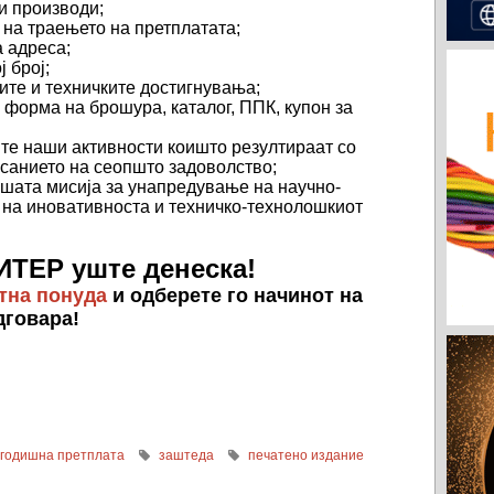
ши производи;
 на траењето на претплатата;
а адреса;
ј број;
ните и техничките достигнувања;
форма на брошура, каталог, ППК, купон за
ите наши активности коишто резултираат со
исанието на сеопшто задоволство;
ашата мисија за унапредување на научно-
 на иновативноста и техничко-технолошкиот
ИТЕР уште денеска!
тна понуда
и одберете го начинот на
дговара!
годишна претплата
заштеда
печатено издание