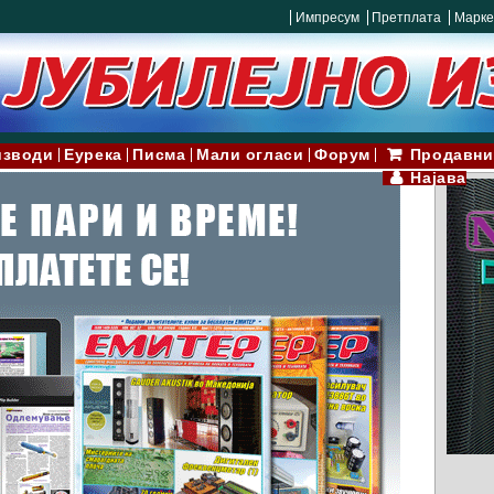
Импресум
Претплата
Марке
изводи
Еурека
Писма
Мали огласи
Форум
Продавни
Најава