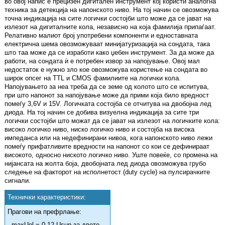
во овој напис е прецизен дигитален инструмент кој користи аналогна
техника за детекција на напонското ниво. На тој начин се овозможува
точна индикација на сите логички состојби што може да се јават на
излезот на дигиталните кола, независно на која фамилија припаѓаат.
Релативно малиот број употребени компоненти и едноставната
електрична шема овозможуваат минијатуризација на сондата, така
што таа може да се изработи како џебен инструмент. За да може да
работи, на сондата ѝ е потребен извор за напојување. Овој мал
недостаток е нужно зло кое овозможува користење на сондата во
широк опсег на TTL и CMOS фамилиите на логички кола.
Напојувањето за неа треба да се земе од колото што се испитува,
при што напонот за напојување може да прими која било вредност
помеѓу 3,6V и 15V. Логичката состојба се отчитува на двобојна лед
диода. На тој начин се добива визуелна индикација за сите три
логички состојби што можат да се јават на излезот на логичките кола:
високо логичко ниво, ниско логичко ниво и состојба на висока
импеданса или на недефинирани нивоа, кога напонското ниво лежи
помеѓу прифатливите вредности на напонот со кои се дефинираат
високото, односно ниското логичко ниво. Уште повеќе, со промена на
нијансата на жолта боја, двобојната лед диода овозможува грубо
следење на факторот на исполнетост (duty cycle) на пулсирачките
сигнали.
Технички карактеристики:
Прагови на префрлање:
- maxUol = 0,12 Usup за двете