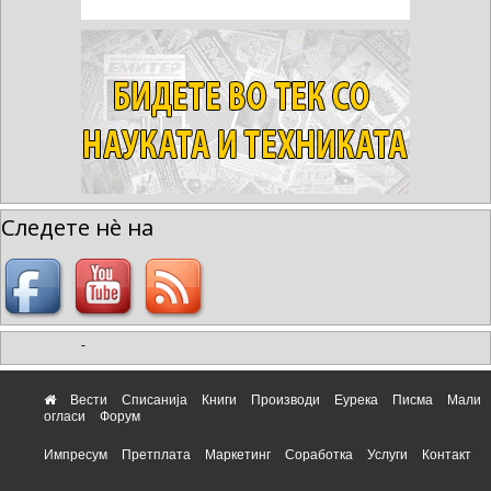
Следете нè на
-
Вести
Списанија
Книги
Производи
Еурека
Писма
Мали
огласи
Форум
Импресум
Претплата
Маркетинг
Соработка
Услуги
Контакт