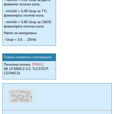
фамилии логички кола;
- minUoh = 0,48 Usup за TTL
фамилијата логички кола;
- minUoh = 0,86 Usup за CMOS
фамилијата логички кола;
Напон за напојување:
- Usup = 3,6 ....15Vdc
Главни елементи и материјали:
Печатена плочка:
ППК411
ИК LP2950CZ-3.0, TLC372CP,
CD74HC14