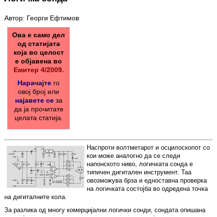
Автор: Георги Ефтимов
Ова е само дел
од статијата
која во целост
е објавена во
Емитер 4/2009.
Нарачајте
го
овој број или
најавете се
за
да ја прочитате
целата статија.
Наспроти волтметарот и осцилоскопот со
кои може аналогно да се следи
напонското ниво, логичката сонда е
типичен дигитален инструмент. Таа
овозможува брза и едноставна проверка
на логичката состојба во одредена точка
на дигиталните кола.
За разлика од многу комерцијални логички сонди, сондата опишана