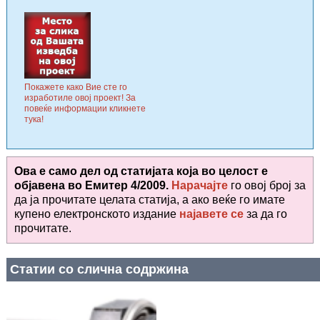
Покажете како Вие сте го
изработиле овој проект! За
повеќе информации кликнете
тука!
Ова е само дел од статијата која во целост е
објавена во
Емитер 4/2009.
Нарачајте
го овој број за
да ја прочитате целата статија, а ако веќе го имате
купено електронското издание
најавете се
за да го
прочитате
.
Статии со слична содржина