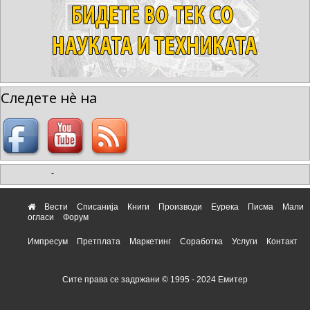
Следете нè на
-
Вести
Списанија
Книги
Производи
Еурека
Писма
Мали
огласи
Форум
Импресум
Претплата
Маркетинг
Соработка
Услуги
Контакт
Сите права се задржани © 1995 - 2024 Емитер