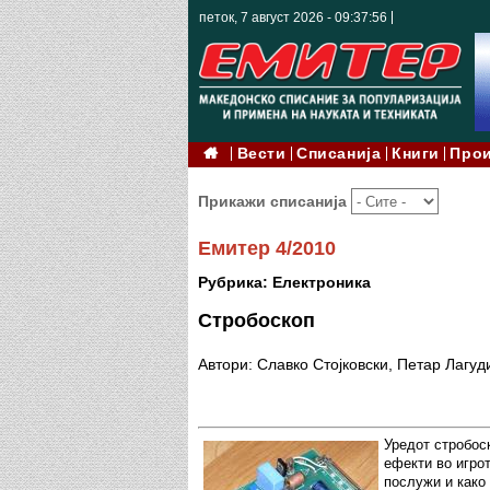
петок, 7 август 2026 - 09:37:57
Вести
Списанија
Книги
Про
Прикажи списанија
Емитер 4/2010
Рубрика: Електроника
Стробоскоп
Автори: Славко Стојковски, Петар Лагуд
Уредот стробоск
ефекти во игрот
послужи и како