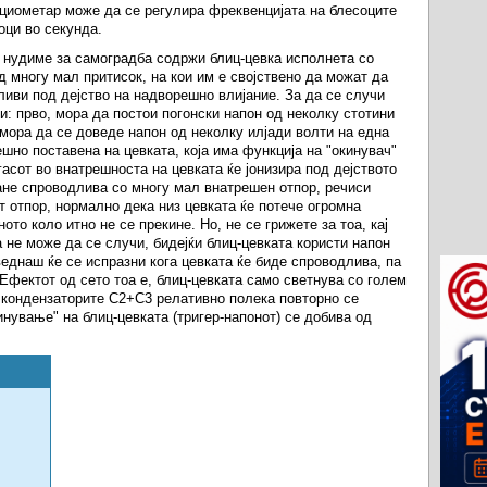
циометар може да се регулира фреквенцијата на блесоците
оци во секунда.
го нудиме за самоградба содржи блиц-цевка исполнета со
д многу мал притисок, на кои им е својствено да можат да
ливи под дејство на надворешно влијание. За да се случи
и: прво, мора да постои погонски напон од неколку стотини
 мора да се доведе напон од неколку илјади волти на една
но поставена на цевката, која има функција на "окинувач"
 гасот во внатрешноста на цевката ќе јонизира под дејството
тане спроводлива со многу мал внатрешен отпор, речиси
 отпор, нормално дека низ цевката ќе потече огромна
ното коло итно не се прекине. Но, не се грижете за тоа, кај
а не може да се случи, бидејќи блиц-цевката користи напон
веднаш ќе се испразни кога цевката ќе биде спроводлива, па
 Ефектот од сето тоа е, блиц-цевката само светнува со голем
оа кондензаторите C2+C3 релативно полека повторно се
инување" на блиц-цевката (тригер-напонот) се добива од