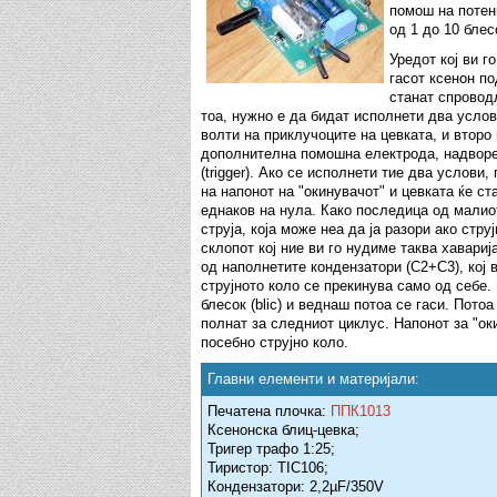
помош на потен
од 1 до 10 блес
Уредот кој ви 
гасот ксенон по
станат спровод
тоа, нужно е да бидат исполнети два услов
волти на приклучоците на цевката, и второ
дополнителна помошна електрода, надвореш
(trigger). Ако се исполнети тие два услови,
на напонот на "окинувачот" и цевката ќе с
еднаков на нула. Како последица од малиот
струја, која може неа да ја разори ако струј
склопот кој ние ви го нудиме таква хавариј
од наполнетите кондензатори (C2+C3), кој 
струјното коло се прекинува само од себе.
блесок (blic) и веднаш потоа се гаси. Пот
полнат за следниот циклус. Напонот за "ок
посебно струјно коло.
Главни елементи и материјали:
Печатена плочка:
ППК1013
Ксенонска блиц-цевка;
Тригер трафо 1:25;
Тиристор: TIC106;
Кондензатори: 2,2µF/350V