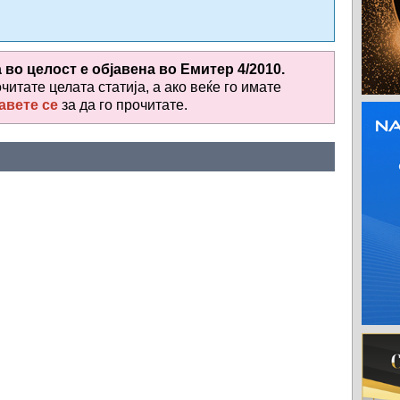
а во целост е објавена во
Емитер 4/2010.
очитате целата статија, а ако веќе го имате
авете се
за да го прочитате
.