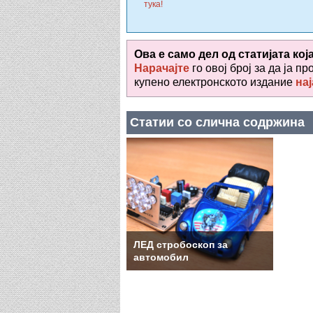
тука!
Ова е само дел од статијата кој
Нарачајте
го овој број за да ја пр
купено електронското издание
нај
Статии со слична содржина
ЛЕД стробоскоп за
автомобил