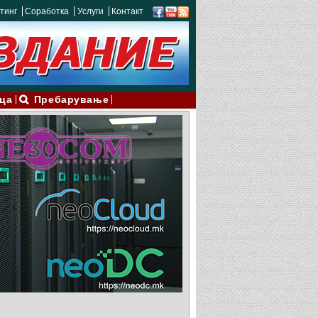
тинг
Соработка
Услуги
Контакт
ца
Пребарување