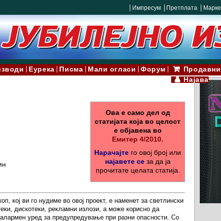
Импресум
Претплата
Марке
изводи
Еурека
Писма
Мали огласи
Форум
Продавни
Најава
Ова е само дел од
статијата која во целост
е објавена во
Емитер 4/2010.
Нарачајте
го овој број или
најавете се
за да ја
ин
прочитате целата статија.
оп, кој ви го нудиме во овој проект, е наменет за светлински
еки, дискотеки, рекламни излози, а може корисно да
 алармен уред за предупредување при разни опасности. Со