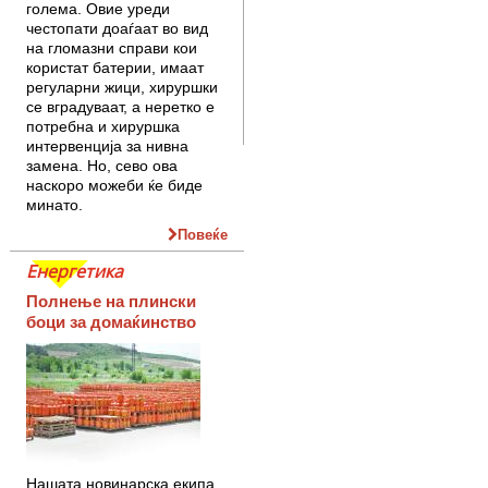
голема. Овие уреди
честопати доаѓаат во вид
на гломазни справи кои
користат батерии, имаат
регуларни жици, хируршки
се вградуваат, а неретко е
потребна и хируршка
интервенција за нивна
замена. Но, сево ова
наскоро можеби ќе биде
минато.
Повеќе
Енергетика
Полнење на плински
боци за домаќинство
Нашата новинарска екипа