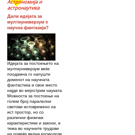
Астрономија и
астронаутика
Дали идејата за
мултиуниверзум е
научна фантазија?
Идејата за постоењето на
мултиуниверзум веќе
поодамна го напушти
доменот на научната
фантастика и свое место
најде во мејнстрим науката.
Можноста за постоење на
голем број паралелни
светови истовремено на
ист простор, но со
различни физички
карактеристики и закони, е
тема во научните трудови
на повеќе видни космолози.