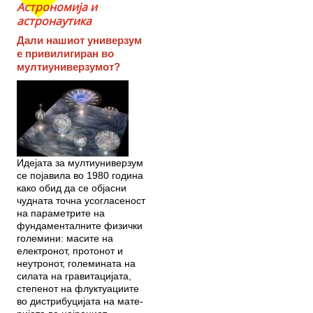
Астрономија и
астронаутика
Дали нашиот универзум
е привилигиран во
мултиуниверзумот?
Идејата за мултиуниверзум
се поја­вила во 1980 година
како обид да се објас­ни
чудната точна усогласеност
на пара­мет­рите на
фундаменталните фи­зич­ки
голе­мини: масите на
електронот, протонот и
неутронот, големината на
силата на грави­тацијата,
степенот на флуктуациите
во дистрибуцијата на ма­те­