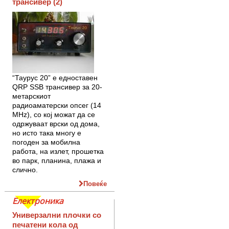
трансивер (2)
“Таурус 20” е едноставен
QRP SSB трансивер за 20-
метарскиот
радиоаматерски опсег (14
MHz), со кој можат да се
одржуваат врски од дома,
но исто така многу е
погоден за мобилна
работа, на излет, прошетка
во парк, планина, плажа и
слично.
Повеќе
Електроника
Универзални плочки со
печатени кола од