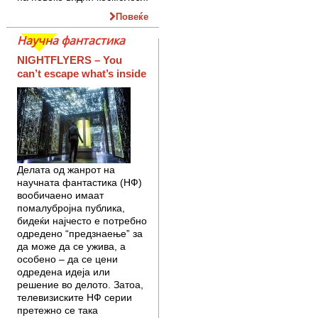
Повеќе
Научна фантастика
NIGHTFLYERS – You
can’t escape what’s inside
Делата од жанрот на
научната фантастика (НФ)
вообичаено имаат
помалубројна публика,
бидеќи најчесто е потребно
одредено “предзнаење” за
да може да се ужива, а
особено – да се цени
одредена идеја или
решение во делото. Затоа,
телевизиските НФ серии
претежно се така