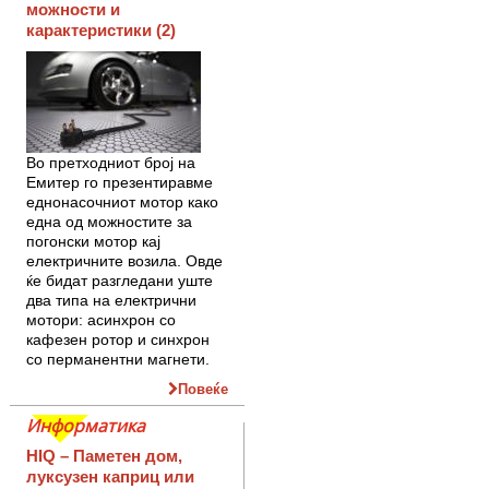
можности и
карактеристики (2)
Во претходниот број на
Емитер го презентиравме
еднонасочниот мотор како
една од можностите за
погонски мотор кај
електричните возила. Овде
ќе бидат разгледани уште
два типа на електрични
мотори: асинхрон со
кафезен ротор и синхрон
со перманентни магнети.
Повеќе
Информатика
HIQ – Паметен дом,
луксузен каприц или