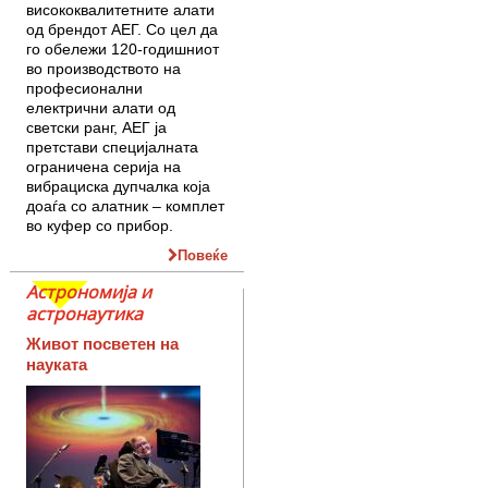
висококвалитетните алати
од брендот АЕГ. Со цел да
го обележи 120-годишниот
во производството на
професионални
електрични алати од
светски ранг, АЕГ ја
претстави специјалната
ограничена серија на
вибрациска дупчалка која
доаѓа со алатник – комплет
во куфер со прибор.
Повеќе
Астрономија и
астронаутика
Живот посветен на
науката