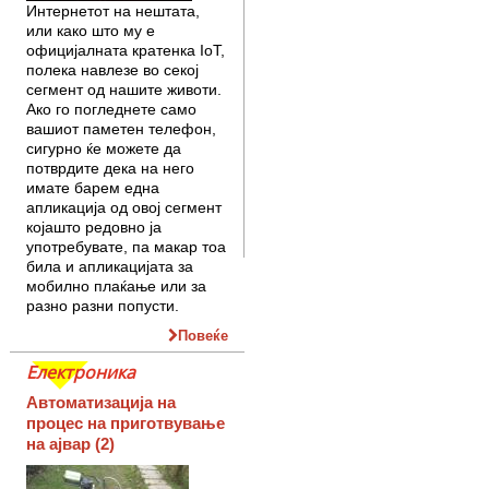
Интернетот на нештата,
или како што му е
официјалната кратенка IoT,
полека навлезе во секој
сегмент од нашите животи.
Ако го погледнете само
вашиот паметен телефон,
сигурно ќе можете да
потврдите дека на него
имате барем една
апликација од овој сегмент
којашто редовно ја
употребувате, па макар тоа
била и апликацијата за
мобилно плаќање или за
разно разни попусти.
Повеќе
Електроника
Автоматизација на
процес на приготвување
на ајвар (2)