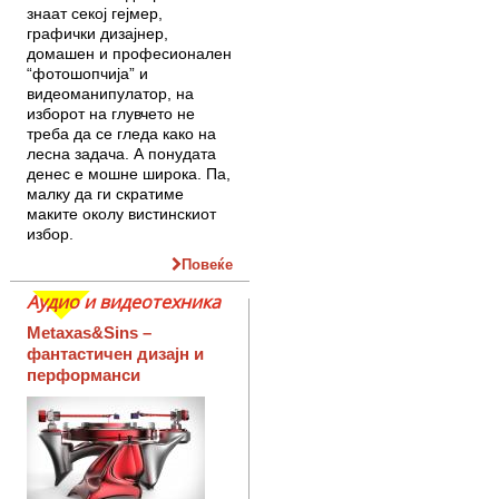
знаат секој гејмер,
графички дизајнер,
домашен и професионален
“фотошопчија” и
видеоманипулатор, на
изборот на глувчето не
треба да се гледа како на
лесна задача. А понудата
денес е мошне широка. Па,
малку да ги скратиме
маките околу вистинскиот
избор.
Повеќе
Аудио и видеотехника
Metaxas&Sins –
фантастичен дизајн и
перформанси