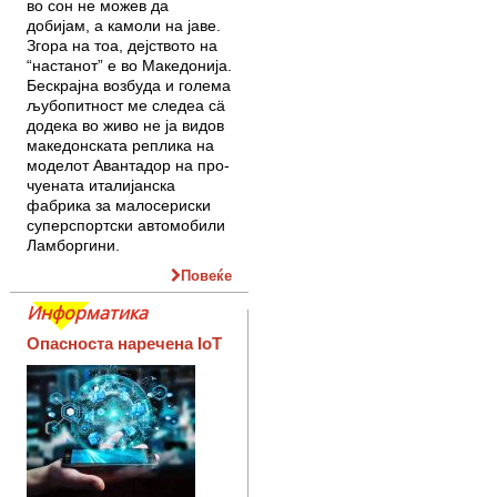
во сон не можев да
добијам, а камоли на јаве.
Згора на тоа, дејството на
“настанот” е во Македонија.
Бескрајна возбуда и голема
љубопитност ме следеа сä
до­дека во живо не ја видов
македонската реплика на
моделот Авантадор на про­
чуената италијанска
фабрика за мало­сериски
суперспортски автомобили
Лам­боргини.
Повеќе
Информатика
Опасноста наречена IoT