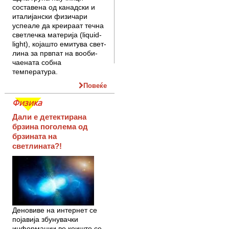
составена од канадски и
италијански фи­­зичари
успеале да креираат течна
светлечка материја (liquid-
light), којашто емитува свет­
лина за првпат на вооби­
чаената собна
температура.
Повеќе
Физика
Дали е детектирана
брзина поголема од
брзината на
светлината?!
Деновиве на интернет се
појавија збунувачки
информации во коишто се