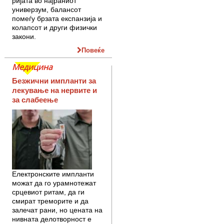
ри­јата во најра­ниот
универзум, ба­ланс­от
помеѓу брзата екс­панзија и
ко­лап­сот и други физички
за­кони.
Повеќе
Медицина
Безжични импланти за
лекување на нервите и
за слабеење
Електронските импланти
можат да го урамнотежат
срцевиот ритам, да ги
смират треморите и да
залечат рани, но цената на
нивната делотворност е