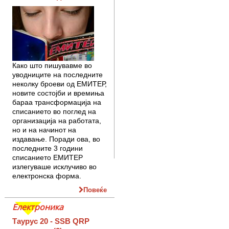
Како што пишувавме во
уводниците на последните
неколку броеви од ЕМИ­ТЕР,
новите состојби и времиња
бараа трансформација на
списанието во пог­лед на
организација на работата,
но и на на­чинот на
издавање. Поради ова, во
пос­ледните 3 години
списанието ЕМИ­ТЕР
излегуваше исклу­чи­во во
електрон­ска форма.
Повеќе
Електроника
Таурус 20 - SSB QRP