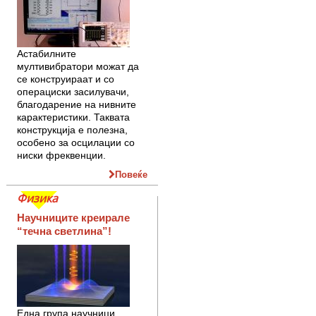
Астабилните
мултивибратори можат да
се конструираат и со
операциски засилувачи,
благодарение на нивните
карактеристики. Таквата
конструкција е полезна,
особено за осцилации со
ниски фреквенции.
Повеќе
Физика
Научниците креирале
“течна светлина”!
Една група научници