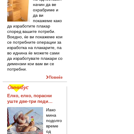
начин да ве
охрабриме и
да ви
покажеме како
да изработите плакар
според вашите потреби.
Воедно, ќе ви покажеме кои
се потребните операции за
изработка на плакарите, па
во иднина ќе можете сами
да изработувате плакари со
димензии кои вам ви се
потребни.
Повеќе
Омнибус
Елко, елко, порасни
уште две-три педи…
Иако
мина
подолго
време
од