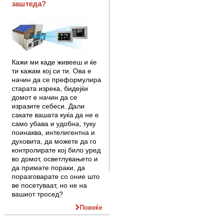
заштеда?
Кажи ми каде живееш и ќе
ти кажам кој си ти. Ова е
начин да се преформулира
старата изрека, бидејќи
домот е начин да се
изразите себеси. Дали
сакате вашата куќа да не е
само убава и удобна, туку
поинаква, интелигентна и
духовита, да можете да го
контролирате кој било уред
во домот, осветлувањето и
да примате пораки, да
поразговарате со оние што
ве посетуваат, но не на
вашиот тросед?
Повеќе