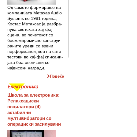
Од самото формирање на
компа­нијата Metaxas Audio
Systems во 1981 година,
Костас Метаксас ја разбра­
нува светската хај-фај
сцена, во поче­токот со
бескомпромисно конструи­
раните уреди со врвни
перформанси, кои на сите
тестови во хај-фај списа­ни­
јата беа овенчани со
највисоки наг­ради.
Повеќе
Електроника
Школа за електроника:
Релаксациски
осцилатори (4) –
астабилни
мултивибратори со
операциски засилувачи