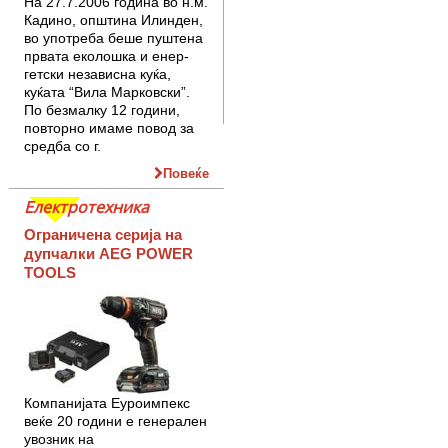
На 27.7.2006 година во н.м.
Кадино, општина Илинден,
во употреба беше пуштена
првата еколошка и енер­
гетски независна куќа,
куќата “Вила Марковски”.
По безмалку 12 години,
повторно имаме повод за
средба со г.
Повеќе
Електротехника
Ограничена серија на
дупчалки AEG POWER
TOOLS
Компанијата Еуроимпекс
веќе 20 години е генерален
увозник на