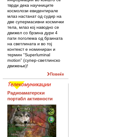
тврди дека научниците
космолози евидентирале
млаз настанат од судир на
две супермасивни космички
тела, млаз кој наводно се
движел со брзина дури 4
пати поголема од брзината
на светлината и во тој
контекст е номиниран и
термин “Superluminal
motion” (супер-светлинско
движење)!
Повеќе
Телекомуникации
Радиоаматерски
портабл активности