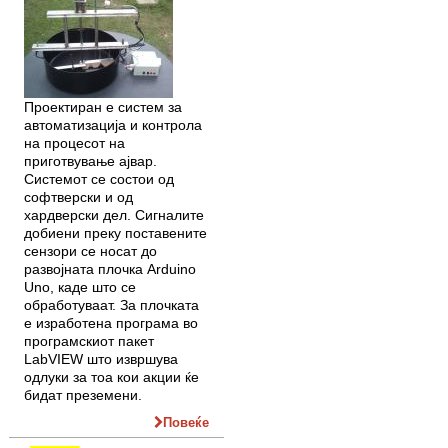
Проектиран е систем за
автоматизација и контрола
на процесот на
приготвување ајвар.
Системот се состои од
софтверски и од
хардверски дел. Сигналите
добиени преку поставените
сензори се носат до
развојната плочка Arduino
Uno, каде што се
обработуваат. За плочката
е изработена програма во
програмскиот пакет
LabVIEW што извршува
одлуки за тоа кои акции ќе
бидат преземени.
Повеќе