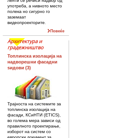
ленти се речиси надвор од
употреба, а нивното место
полека но сигурно го
заземаат
видеопроекторите.
Повеќе
Архитектура и
градежништво
Топлинска изолација на
надворешни фасадни
ѕидови (3)
Трајноста на системите за
топлинска изолација на
фасади, КСиНТИ (ETICS),
во голема мера зависи од
правилното проектирање,
изборот на систем со
европски документ за