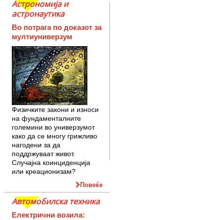
Астрономија и
астронаутика
Во потрага по доказот за
мултиуниверзум
Физичките закони и износи
на фундаменталните
големини во универзумот
како да се многу грижливо
нагодени за да
поддржуваат живот.
Случајна коинциденција
или креационизам?
Повеќе
Автомобилска техника
Електрични возила: