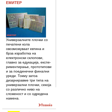
ЕМИТЕР
Универзалните плочки со
печа­­тени кола
овозможуваат евтина и
брза изработка на
електронски скло­­пови,
главно за едукација, екс­пе­
риментирање, прототипови
и за поединечни финални
уреди. Токму затоа
дизајниравме три типа на
уни­вер­зални плочки, секоја
со раз­лично ниво на
сложеност и со одре­дена
намена.
Повеќе