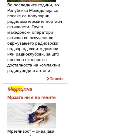
Во последните години, во
Република Македонија сè
повеќе се популарни
радиоаматерските портабл
активности. Група
македонски оператори
активно се вклучени во
одржувањето радиоврски
надвор од своите домови
или радиоклубови, за што
поволна околност е
достапноста на компактни
радиоуреди и антени.
Повеќе
Медицина
Мрзата ни е во гените
Мрзеливост – онаа јака