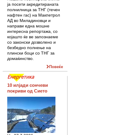
ја посети акредитираната
полнилница за ТНГ (течен
нафтен гас) на Макпетрол
АД во Миладиновци и
направи една мошне
интересна репортажа, со
којашто ќе ве запознаеме
со законски дозволено и
безбедно полнење на
плински боци со ТНГ за
домаќинство.
Повеќе
Енергетика
10 илјади сончеви
покриви од Сието