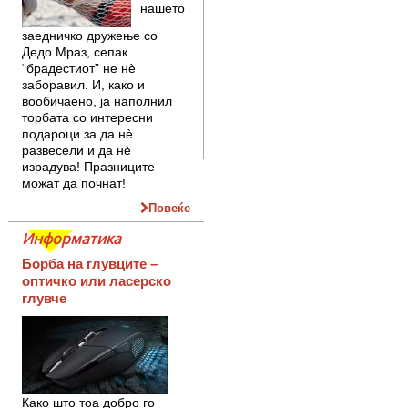
нашето
заедничко дружење со
Дедо Мраз, сепак
“брадестиот” не нè
заборавил. И, како и
вообичаено, ја наполнил
торбата со интересни
подароци за да нè
развесели и да нè
израдува! Празниците
можат да почнат!
Повеќе
Информатика
Борба на глувците –
оптичко или ласерско
глувче
Како што тоа добро го