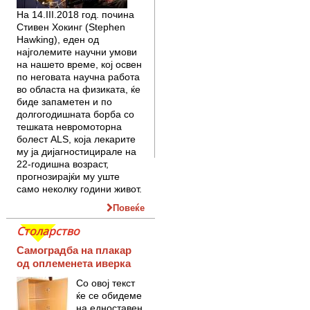
На 14.III.2018 год. почина
Стивен Хокинг (Stephen
Hawking), еден од
најголемите научни умови
на нашето време, кој освен
по неговата научна работа
во областа на физиката, ќе
биде запаметен и по
долгогодишната борба со
тешката невромоторна
болест ALS, која лекарите
му ја дијагностицирале на
22-годишна возраст,
прогнозирајќи му уште
само неколку години живот.
Повеќе
Столарство
Самоградба на плакар
од оплеменета иверка
Со овој текст
ќе се обидеме
на едноставен