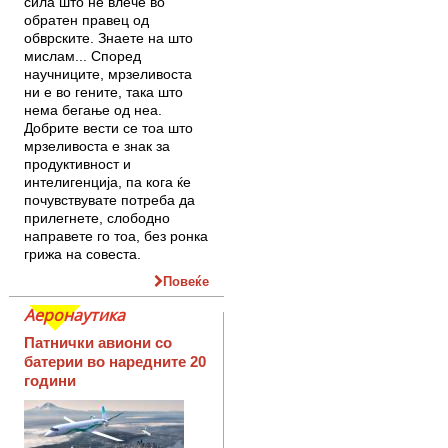
сила што нè влече во
обратен правец од
обврските. Знаете на што
мислам... Според
научниците, мрзеливоста
ни е во гените, така што
нема бегање од неа.
Добрите вести се тоа што
мрзеливоста е знак за
продуктивност и
интелигенција, па кога ќе
почувствувате потреба да
прилегнете, слободно
направете го тоа, без ронка
грижа на совеста.
Повеќе
Аеронаутика
Патнички авиони со
батерии во наредните 20
години