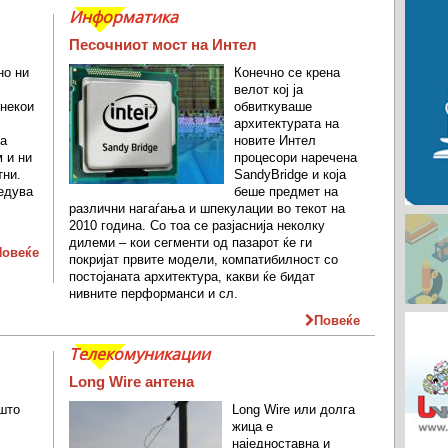
Информатика
Песочниот мост на Интел
но ни
Конечно се крена
велот кој ја
 некои
обвиткуваше
архитектурата на
на
новите Интел
 и ни
процесори наречена
тни.
SandyBridge и која
ледува
беше предмет на
различни нагаѓања и шпекулации во текот на
2010 година. Со тоа се разјаснија неколку
дилеми – кои сегменти од пазарот ќе ги
Повеќе
покријат првите модели, компатибилност со
постојаната архитектура, какви ќе бидат
нивните перформанси и сл.
Повеќе
Телекомуникации
Long Wire антена
што
Long Wire или долга
жица е
наједноставна и