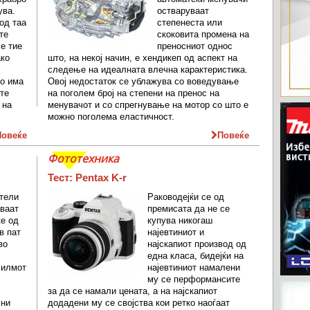
ува.
остваруваат
од таа
степенеста или
те
скоковита промена на
се тие
преносниот однос
ако
што, на некој начин, е хендикеп од аспект на
следење на идеалната влечна карактеристика.
о има
Овој недостаток се ублажува со воведување
те
на поголем број на степени на пренос на
 на
менувачот и со спрегнување на мотор со што е
можно поголема еластичност.
Повеќе
Повеќе
Фототехника
Тест: Pentax K-r
тели
Раководејќи се од
ваат
премисата да не се
ќе од
купува никогаш
в пат
најевтиниот и
во
најскапиот производ од
една класа, бидејќи на
филмот
најевтиниот намалени
му се перформансите
за да се намали цената, а на најскапиот
 ни
додадени му се својства кои ретко наоѓаат