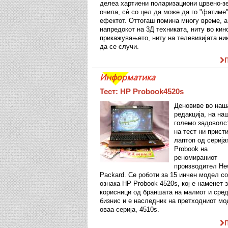
делеа хартиени поларизациони црвено-з
очила, сè со цел да може да го "фатиме
ефектот. Оттогаш помина многу време, а
напредокот на 3Д техниката, ниту во кин
прикажувањето, ниту на телевизијата ни
да се случи.
Информатика
Тест: HP Probook4520s
Деновиве во наш
редакција, на на
големо задоволс
на тест ни прист
лаптоп од серија
Probook на
реномираниот
производител Hew
Packard. Се роботи за 15 инчен модел со
ознака HP Probook 4520s, кој е наменет 
корисници од браншата на малиот и сре
бизнис и е наследник на претходниот мо
оваа серија, 4510s.