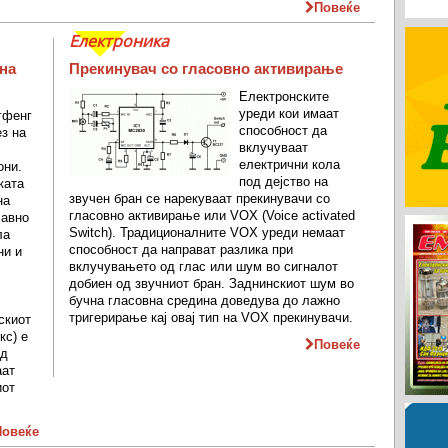
Повеќе
Електроника
 на
Прекинувач со гласовно активирање
Електронските
уреди кои имаат
гфенг
способност да
ез на
вклучуваат
електрични кола
они.
под дејство на
ката
звучен бран се нарекуваат прекинувачи со
на
гласовно активирање или VOX (Voice activated
лавно
Switch). Традиционалните VOX уреди немаат
ла
способност да направат разлика при
ни и
вклучувањето од глас или шум во сигналот
добиен од звучниот бран. Заднинскиот шум во
бучна гласовна средина доведува до лажно
тригерирање кај овај тип на VOX прекинувачи.
скиот
кс) е
Повеќе
од
аат
иот
Повеќе