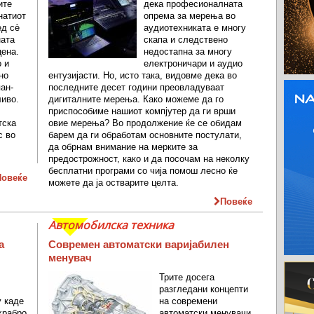
ите
дека професионалната
натиот
опрема за мерења во
ед сè
аудиотехниката е многу
ната
скапа и следствено
цена.
недостапна за многу
о и
електроничари и аудио
но
ентузијасти. Но, исто така, видовме дека во
ан-
последните десет години преовладуваат
ливо.
дигиталните мерења. Како можеме да го
приспособиме нашиот компјутер да ги врши
тска
овие мерења? Во продолжение ќе се обидам
с во
барем да ги обработам основните постулати,
да обрнам внимание на мерките за
.
предострожност, како и да посочам на неколку
бесплатни програми со чија помош лесно ќе
Повеќе
можете да ја остварите целта.
Повеќе
Автомобилска техника
а
Современ автоматски варијабилен
менувач
Трите досега
разгледани концепти
у каде
на современи
храбро
автоматски менувачи