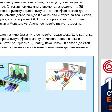
ациони црвено-зелени очила, сè со цел да може да го
тот. Оттогаш помина многу време, а напредокот на 3Д
о кино прикажувањето, ниту на телевизијата никако да се
но немаше добра понуда и економски интерес за тоа. Сепак,
ина, со развојот на ХДТВ, и со појавата на филмските
ар и Monsters vs. Aliens, сè повеќе идниот развој на
от на кино-благајните сè повеќе тврдат дека 3Д е кратенка
вропа ситуацијата е малку поинаква, особено кога е
ш стои за "Дилема" (3 пати), иако некои би сакале да стои
 како се развива овој сегмент и што може да очекуваме во