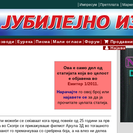
Импресум
Претплата
Марке
изводи
Еурека
Писма
Мали огласи
Форум
Продавни
Најава
Ова е само дел од
статијата која во целост
е објавена во
Емитер 1/2011.
Нарачајте
го овој број или
најавете се
за да ја
прочитате целата статија.
ли можеби се сеќаваат кога пред повеќе од 25 години за прв
а во Скопје се прикажуваше филмот Ајкула 3Д во тогашното
анот го премачкуваа со сребрена боја, а на влез ни делеа