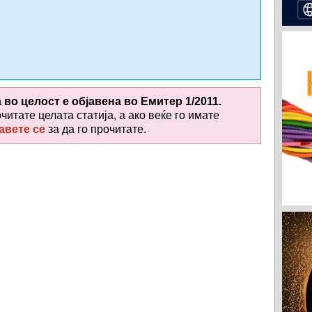
а во целост е објавена во
Емитер 1/2011.
очитате целата статија, а ако веќе го имате
авете се
за да го прочитате
.