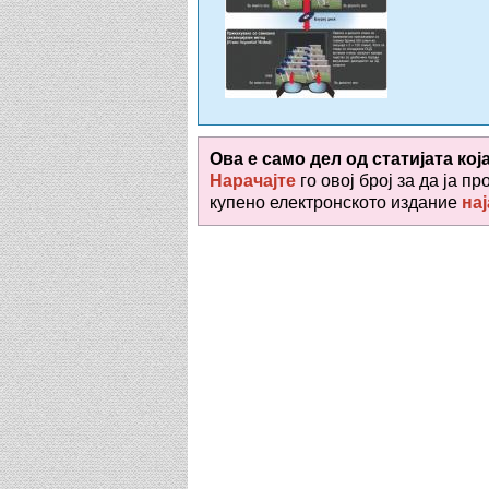
Ова е само дел од статијата кој
Нарачајте
го овој број за да ја пр
купено електронското издание
нај