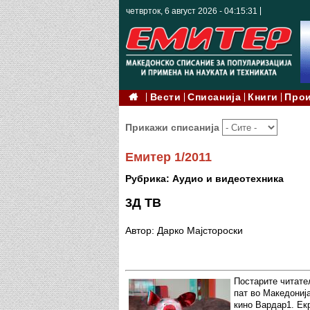
четврток, 6 август 2026 - 04:15:33
Вести
Списанија
Книги
Про
Прикажи списанија
Емитер 1/2011
Рубрика: Аудио и видеотехника
3Д ТВ
Автор: Дарко Мајстороски
Постарите читате
пат во Македониј
кино Вардар1. Екр