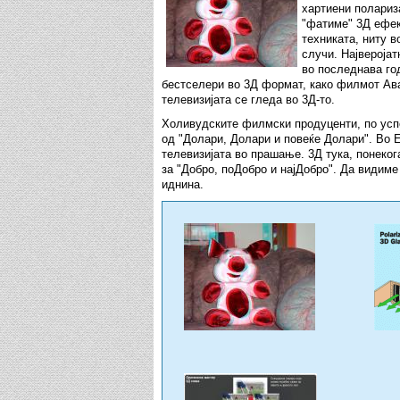
хартиени полариз
"фатиме" 3Д ефек
техниката, ниту в
случи. Најверојат
во последнава год
бестселери во 3Д формат, како филмот Ават
телевизијата се гледа во 3Д-то.
Холивудските филмски продуценти, по успех
од "Долари, Долари и повеќе Долари". Во Е
телевизијата во прашање. 3Д тука, понекога
за "Добро, поДобро и најДобро". Да видиме
иднина.