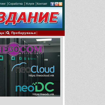
тинг
Соработка
Услуги
Контакт
ца
Пребарување