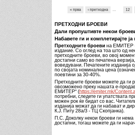
Pages
« прва
‹ претходна
…
12
ПРЕТХОДНИ БРОЕВИ
Дали пропуштивте некои броев
Набавете ги
и комплетирајте ја
Претходните броеви
на ЕМИТЕР се
издание. Со оглед на тоа што од н
претходните броеви, во овој момен
достапни само во печатена верзија,
воведувани. П
ечатените изданија
о
по својата номинална цена (означен
поевтини за 30-40%.
Претходните броеви можете да ги р
овозможено преку нашата е-прода
ЕМИТЕР“
(
https://emiter.mk/Conten
потребни,
следете ги упатствата п
можен рок ќе бидат со вас.
Читател
изданија
можат да ги набават и дир
К.Ј. Питу 28а/3 - ТЦ Скопјанка)
.
П.С. Доколку некои броеви ги нема 
достапни, тогаш можете да ги нара