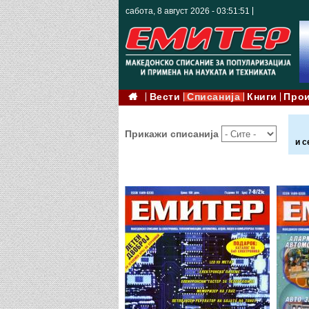
сабота, 8 август 2026 - 03:51:52
Вести
Списанија
Книги
Про
Прикажи списанија
и с