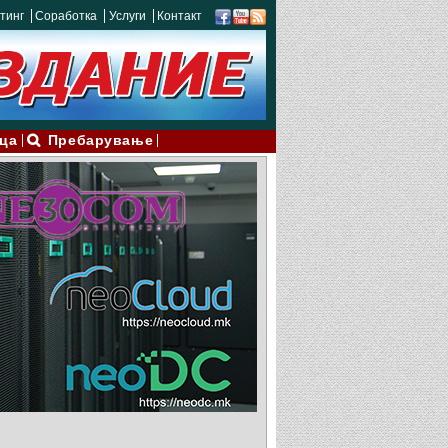
тинг
Соработка
Услуги
Контакт
ца
Пребарување