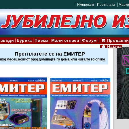
Импресум
Претплата
Марке
изводи
Еурека
Писма
Мали огласи
Форум
Продавни
Најава
Претплатете се на ЕМИТЕР
екој месец новиот број добивајте го дома или читајте го online