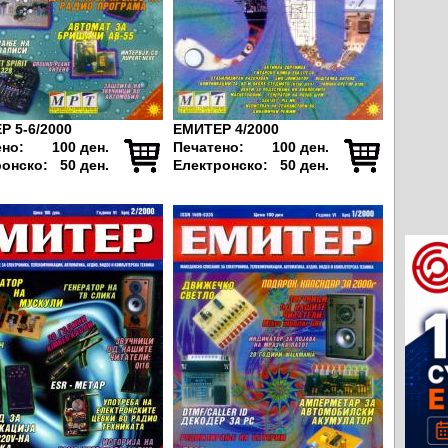
Р 5-6/2000
ЕМИТЕР 4/2000
ено:
100 ден.
Печатено:
100 ден.
ронско:
50 ден.
Електронско:
50 ден.