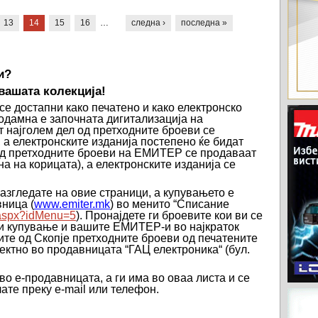
13
14
15
16
…
следна ›
последна »
и?
 вашата колекција
!
 достапни како печатено и како електронско
еодамна е започната дигитализација на
т најголем дел од претходните броеви се
 а електронските изданија постепено ќе бидат
д претходните броеви на ЕМИТЕР се продаваат
а на корицата), а електронските изданија се
азгледате на овие страници, а купувањето е
вница
(
www
.
emiter
.
mk
) во
менито “Списание
t.aspx?idMenu=5
)
.
Пронајдете ги броевите кои ви се
ри купување и вашите ЕМИТЕР-и во најкраток
ите од Скопје претходните броеви
од печатените
ектно во продавницата “ГАЦ електроника“ (бул.
во е-продавницата, а ги има во оваа листа и се
чате преку
e
-
mail
или телефон.