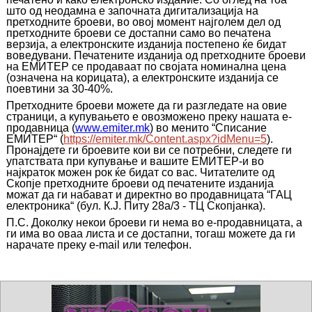
што од неодамна е започната дигитализација на
претходните броеви, во овој момент најголем дел од
претходните броеви се достапни само во печатена
верзија, а електронските изданија постепено ќе бидат
воведувани. П
ечатените изданија
од претходните броеви
на ЕМИТЕР се продаваат по својата номинална цена
(означена на корицата), а електронските изданија се
поевтини за 30-40%.
Претходните броеви можете да ги разгледате на овие
страници, а купувањето е овозможено преку нашата е-
продавница
(
www
.
emiter
.
mk
) во
менито “Списание
ЕМИТЕР“
(
https://emiter.mk/Content.aspx?idMenu=5
)
.
Пронајдете ги броевите кои ви се потребни,
следете ги
упатствата при купување и вашите ЕМИТЕР-и во
најкраток можен рок ќе бидат со вас.
Читателите од
Скопје претходните броеви
од печатените изданија
можат да ги набават и директно во продавницата “ГАЦ
електроника“ (бул. К.Ј. Питу 28а/3 - ТЦ Скопјанка)
.
П.С. Доколку некои броеви ги нема во е-продавницата, а
ги има во оваа листа и се достапни, тогаш можете да ги
нарачате преку
e
-
mail
или телефон.