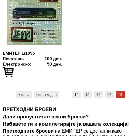
ЕМИТЕР 1/1995
Печатено:
100 ден.
Електронско:
50 ден.
Pages
« прва
‹ претходна
…
14
15
16
17
18
ПРЕТХОДНИ БРОЕВИ
Дали пропуштивте некои броеви?
Набавете ги
и комплетирајте ја вашата колекција
!
Претходните броеви
на ЕМИТЕР се достапни како
печатено и како електронско издание. Со оглед на тоа