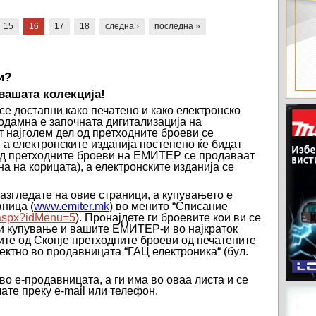
15
16
17
18
следна ›
последна »
и?
 вашата колекција
!
 достапни како печатено и како електронско
еодамна е започната дигитализација на
т најголем дел од претходните броеви се
 а електронските изданија постепено ќе бидат
д претходните броеви на ЕМИТЕР се продаваат
а на корицата), а електронските изданија се
азгледате на овие страници, а купувањето е
вница
(
www
.
emiter
.
mk
) во
менито “Списание
t.aspx?idMenu=5
)
.
Пронајдете ги броевите кои ви се
ри купување и вашите ЕМИТЕР-и во најкраток
ите од Скопје претходните броеви
од печатените
ектно во продавницата “ГАЦ електроника“ (бул.
во е-продавницата, а ги има во оваа листа и се
чате преку
e
-
mail
или телефон.