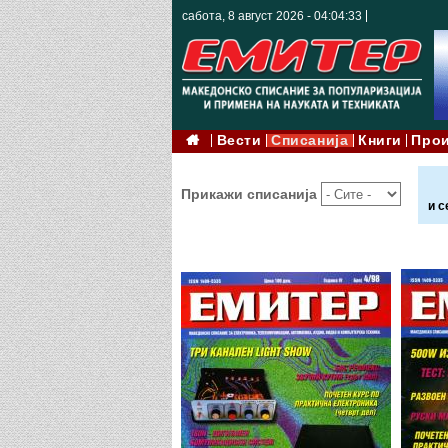
сабота, 8 август 2026 - 04:04:34
Вести
Списанија
Книги
Про
Прикажи списанија
и с