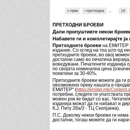
Pages
« прва
‹ претходна
…
14
ПРЕТХОДНИ БРОЕВИ
Дали пропуштивте некои броев
Набавете ги
и комплетирајте ја
Претходните броеви
на ЕМИТЕР се
издание. Со оглед на тоа што од н
претходните броеви, во овој момен
достапни само во печатена верзија,
воведувани. П
ечатените изданија
о
по својата номинална цена (означен
поевтини за 30-40%.
Претходните броеви можете да ги р
овозможено преку нашата е-прода
ЕМИТЕР“
(
https://emiter.mk/Conten
потребни,
следете ги упатствата п
можен рок ќе бидат со вас.
Читател
изданија
можат да ги набават и дир
К.Ј. Питу 28а/3 - ТЦ Скопјанка)
.
П.С. Доколку некои броеви ги нема 
достапни, тогаш можете да ги нара