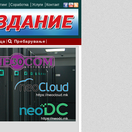
тинг
Соработка
Услуги
Контакт
ца
Пребарување