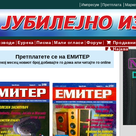
Импресум
Претплата
Марке
изводи
Еурека
Писма
Мали огласи
Форум
Продавни
Најава
Претплатете се на ЕМИТЕР
екој месец новиот број добивајте го дома или читајте го online