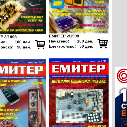
ЕМИТЕР 2/1998
Р 3/1998
Печатено:
100 ден.
ено:
100 ден.
Електронско:
50 ден.
ронско:
50 ден.