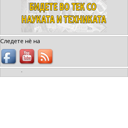
Следете нè на
-