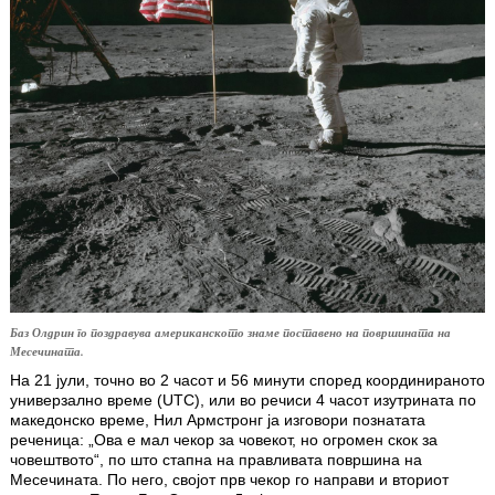
Баз Олдрин го поздравува американското знаме поставено на површината на
Месечината.
На 21 јули, точно во 2 часот и 56 минути според координираното
универзално време (UTC), или во речиси 4 часот изутрината по
македонско време, Нил Армстронг ја изговори познатата
реченица: „Ова е мал чекор за човекот, но огромен скок за
човештвото“, по што стапна на правливата површина на
Mесечината. По него, својот прв чекор го направи и вториот