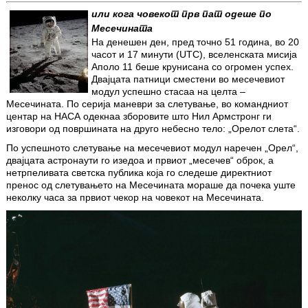
или кога човекот прв пат одеше по
Месечината
На денешен ден, пред точно 51 годинa, во 20
часот и 17 минути (UTC), вселенската мисија
Аполо 11 беше крунисана со огромен успех.
Двајцата патници сместени во месечевиот
модул успешно стасаа на целта –
Месечината. По серија маневри за слетување, во командниот
центар на НАСА одекнаа зборовите што Нил Армстронг ги
изговори од површината на друго небесно тело: „Орелот слета“.
По успешното слетување на месечевиот модул наречен „Орел“,
двајцата астронаути го изедоа и првиот „месечев“ оброк, a
нетрпеливата светска публика која го следеше директниот
пренос од слетувањето на Месечината мораше да почека уште
неколку часа за првиот чекор на човекот на Месечината.