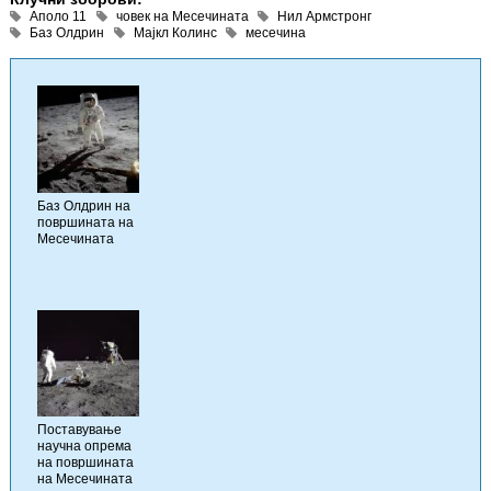
Аполо 11
човек на Месечината
Нил Армстронг
Баз Олдрин
Мајкл Колинс
месечина
Баз Олдрин на
површината на
Месечината
Поставување
научна опрема
на површината
на Месечината