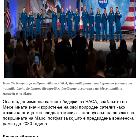
Новата генерација астронаути на НАСА, презентирани оваа година во јануари, на
чиишто плеќи ќе прадне товарот за повторно освојување на Месечината а
можеби и на Марс
.
Ова е од неизмерна важност бидејќи, за НАСА, враќањето на
Месечината значи користење на овој природен сателит како
отскочна штица кон следната мисија – стапнување на човекот на
површината на Марс, потфат за којшто е предвидена временска
рамка до 2030 година.
Клучни зборови: