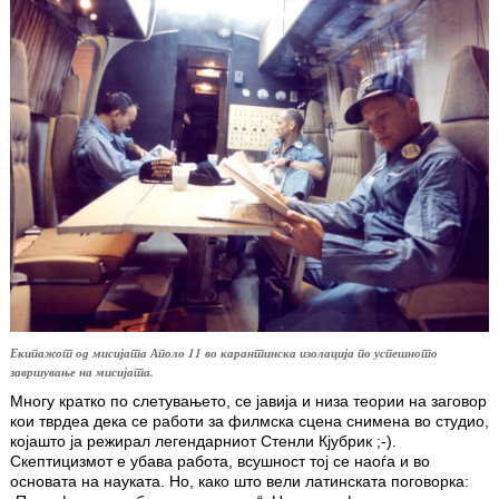
Екипажот од мисијата Аполо 11 во карантинска изолација по успешното
завршување на мисијата.
Многу кратко по слетувањето, се јавија и низа теории на заговор
кои тврдеа дека се работи за филмска сцена снимена во студио,
којашто ја режирал легендарниот Стенли Кјубрик ;-).
Скептицизмот е убава работа, всушност тој се наоѓа и во
основата на науката. Но, како што вели латинската поговорка: