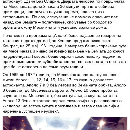
астронаут, Едвин Баз Олдрин. Двајцата чекорeа по површината
на Месечината цели 2 часа и 30 минути, при што собираа
примероци, поставуваа научна опрема, правеа низа
експерименти. По ова, следуваше не помалку опасниот пат
назад кон Земјата – полетување, спојување со бродот во
орбитата околу Месечината и успешно враќање дома.
Почетокот на програмата „Аполо“ беше најавен во говорот на
тогашниот претседател Џон Кенеди пред американскиот
Конгрес, на 25 мај 1961 година. Намерата беше испраќање луѓе
на Месечината и нивно безбедно враќање на Земјата до крајот
на деценијата. Говорот беше одржан само неколку недели по
првиот американски суборбитален лет во вселената, а неговата
цел беше остварена по само осум години.
Од 1969 до 1972 година, на Месечината слетаa вкупно шест
мисии Аполо: 11, 12, 14, 15, 16 и 17, со вкупно дванаесет
астронаути. Аполо 7 и 9 беа летови во Земјината орбита, Аполо
8 беше лет до Месечевата орбита, Аполо 10 беше проба за
спуштање на Месечината, без слетување, а спуштањето на
Аполо 13 беше откажано поради експлозија на резервоарот со
кислород, но астронаутите преживеаја и затоа оваа мисија е
наречена „успешен неуспех“.