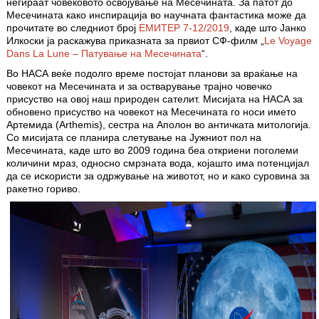
негираат човековото освојување на Месечината. За патот до
Месечината како инспирација во научната фантастика може да
прочитате во следниот број
ЕМИТЕР 7-12/2019
, каде што Јанко
Илкоски ја раскажува приказната за првиот СФ-филм „
Le Voyage
Dans La Lune – Патување на Месечината
“.
Во НАСА веќе подолго време постојат планови за враќање на
човекот на Месечината и за остварување трајно човечко
присуство на овој наш природен сателит. Мисијата на НАСА за
обновено присуство на човекот на Месечината го носи името
Артемида (Arthemis), сестра на Аполон во античката митологија.
Со мисијата се планира слетување на Јужниот пол на
Месечината, каде што во 2009 година беа откриени поголеми
количини мраз, односно смрзната вода, којашто има потенцијал
да се искористи за одржување на животот, но и како суровина за
ракетно гориво.