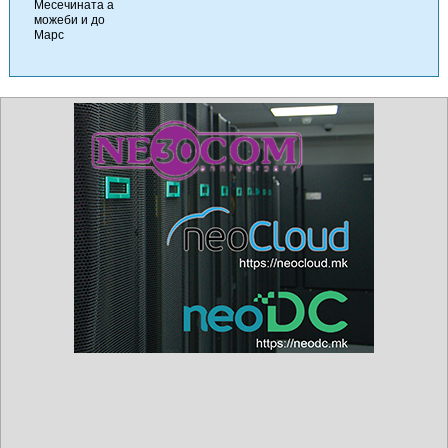
Месечината а
можеби и до
Марс