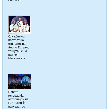
Службениот
портрет на
екипажот на
Аполо 11 пред
тргнување на
пат кон
Месечината
Новата
генерација
астронаути на
НАСА кои ќе
патуваат до