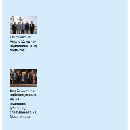
Екипажот на
Аполо 11 на 45-
годишнината од
подвигот
Баз Олдрин на
одбележувањето
на 50
годишниот
јубилеј од
слетувањето на
Месечината