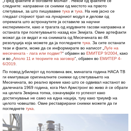
„Пред фактите и боговите молчат“. Некои од фактите се
следните: направени се снимки од местото на првото
слетување, за што пишувавме
тука
и
тука
. На нив јасно се
гледаат стојниот трап на лунарниот модул и делови од
опремата што астронаутите ја оставиле за научни
експерименти, како и трагата од издувните гасови направена и
останата при полетувањето назад кон Земјата. Овие артефакти
можат да се видат и на снимката од Месечината во 4К
резолуција која можете да ја погледнете
тука
. За сите останати
тези и факти, може да се информирате во написот „
Луѓе на
месечината - лага или подвиг?
“ објавен во
ЕМИТЕР 9/2004
, како
и во „
Аполо 11 и теориите на заговор
“, објавен во
ЕМИТЕР 4-
6/2019
.
По повод јубилејот од половина век, минатата година НАСА ТВ
ги емитуваше оригиналните снимки од слетувањето на
Месечината, во реално време како што се одвивал настанот во
далечната 1969 година, кога Нил Армстронг во живо ѝ се обрати
на целата Земјина топка, означувајќи го успехот како
достигнување не само на една нација, туку како триумф на
целото човештво. Овие реставрирани снимки можете да ги
погледнете
тука
.