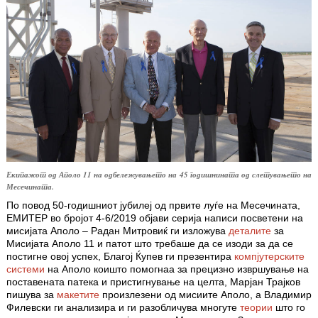
Екипажот од Аполо 11 на одбележувањето на 45 годишнината од слетувањето на
Месечината.
По повод 50-годишниот јубилеј од првите луѓе на Месечината,
ЕМИТЕР во бројот 4-6/2019 објави серија написи посветени на
мисијата Аполо – Радан Митровиќ ги изложува
деталите
за
Мисијата Аполо 11 и патот што требаше да се изоди за да се
постигне овој успех, Благој Ќупев ги презентира
компјутерските
системи
на Аполо коишто помогнаа за прецизно извршување на
поставената патека и пристигнување на целта, Марјан Трајков
пишува за
макетите
произлезени од мисиите Аполо, а Владимир
Филевски ги анализира и ги разобличува многуте
теории
што го