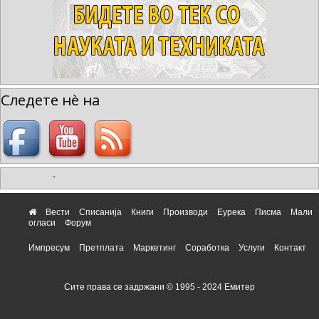
Следете нè на
-
Вести
Списанија
Книги
Производи
Еурека
Писма
Мали
огласи
Форум
Импресум
Претплата
Маркетинг
Соработка
Услуги
Контакт
Сите права се задржани © 1995 - 2024 Емитер