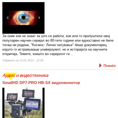
За оние кои не знаат за што се работи, кои или го пропуштиле овој
популарен научен серијал во 80-тите години или едноставно не биле
тогаш ни родени, "Космос: Лично патување" беше документарец
којшто го истражуваше универзумот, но и историјата на научните
откритија. Темите, коишто во серијалот ги...
Објавено на 14.01.2014 - 12:06
Повеќе
Аудио и видеотехника
SmallHD DP7-PRO HB-SX видеомонитор