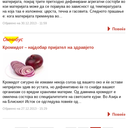
материјата, покрај трите претходно дефинирани агрегатни состојби во
кои материјата може да се појавува во зависност од температурата
на која таа е изложена: цврста, течна и гасовита. Следното прашање
е: кога материјата преминува во...
Објавено на 30.12.2013 - 11:59
Повеќе
Омнибус
Кромидот – најдобар пријател на здравјето
Кромидот сигурно ќе измами некоја солза од вашето око и ќе остави
непријатен здив во устата, но дефинитивно ќе го снабди вашиот
организам со вредни хранливи материи. Од дамнина кромидот е
омилена состојка во специјалитетите на светските кујни. Во Азија и
на Блискиот Исток се одгледува повеќе од...
Објавено на 27.12.2013 - 15:29
Повеќе
Pages