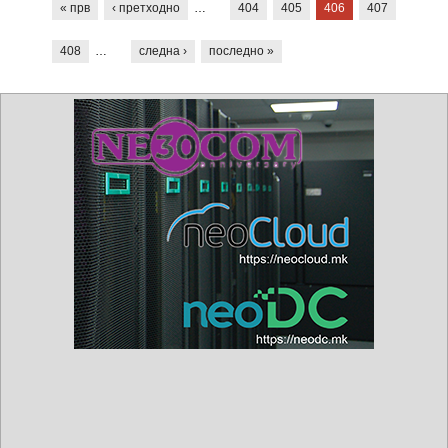
« прв
‹ претходно
…
404
405
406
407
408
…
следна ›
последно »