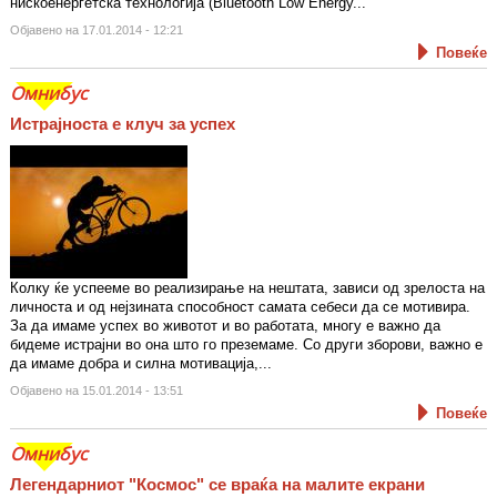
нискоенергетска технологија (Bluetooth Low Energy...
Објавено на 17.01.2014 - 12:21
Повеќе
Омнибус
Истрајноста е клуч за успех
Колку ќе успееме во реализирање на нештата, зависи од зрелоста на
личноста и од нејзината способност самата себеси да се мотивира.
За да имаме успех во животот и во работата, многу е важно да
бидеме истрајни во она што го преземаме. Со други зборови, важно е
да имаме добра и силна мотивација,...
Објавено на 15.01.2014 - 13:51
Повеќе
Омнибус
Легендарниот "Космос" се враќа на малите екрани