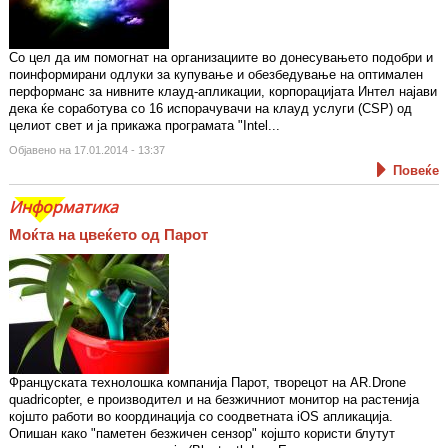
Со цел да им помогнат на организациите во донесувањето подобри и
поинформирани одлуки за купување и обезбедување на оптимален
перформанс за нивните клауд-апликации, корпорацијата Интел најави
дека ќе соработува со 16 испорачувачи на клауд услуги (CSP) од
целиот свет и ја прикажа програмата "Intel...
Објавено на 17.01.2014 - 13:37
Повеќе
Информатика
Моќта на цвеќето од Парот
Француската технолошка компанија Парот, творецот на AR.Drone
quadricopter, е производител и на безжичниот монитор на растенија
којшто работи во координација со соодветната iOS апликација.
Опишан како "паметен безжичен сензор" којшто користи блутут