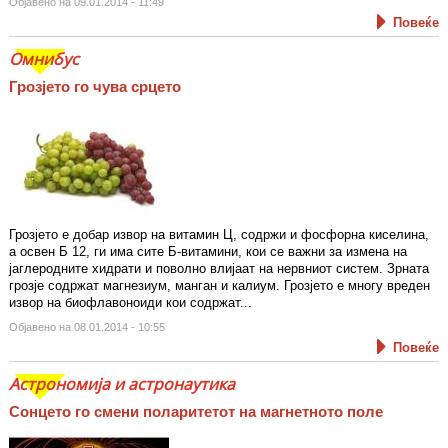
Објавено на 09.01.2014 - 11:49
Повеќе
Омнибус
Грозјето го чува срцето
Грозјето е добар извор на витамин Ц, содржи и фосфорна киселина,
а освен Б 12, ги има сите Б-витамини, кои се важни за измена на
јаглеродните хидрати и поволно влијаат на нервниот систем. Зрната
грозје содржат магнезиум, манган и калиум. Грозјето е многу вреден
извор на биофлавоноиди кои содржат...
Објавено на 08.01.2014 - 10:55
Повеќе
Астрономија и астронаутика
Сонцето го смени поларитетот на магнетното поле