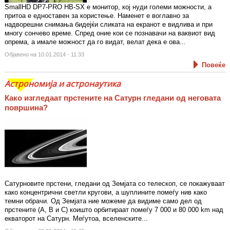
SmallHD DP7-PRO HB-SX е монитор, кој нуди големи можности, а
притоа е едноставен за користење. Наменет е воглавно за
надворешни снимања бидејќи сликата на екранот е видлива и при
многу сончево време. Спред оние кои се познавачи на ваквиот вид
опрема, а имале можност да го видат, велат дека е ова...
Објавено на 10.01.2014 - 11:33
Повеќе
Астрономија и астронаутика
Како изгледаат прстените на Сатурн гледани од неговата
површина?
Сатурновите прстени, гледани од Земјата со телескоп, се покажуваат
како концентрични светли кругови, а шуплините помеѓу нив како
темни обрачи. Од Земјата ние можеме да видиме само дел од
прстените (A, B и C) коишто орбитираат помеѓу 7 000 и 80 000 km над
екваторот на Сатурн. Меѓутоа, вселенските...