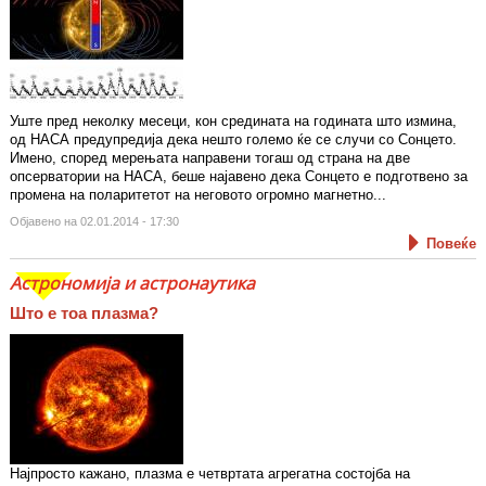
Уште пред неколку месеци, кон средината на годината што измина,
од НАСА предупредија дека нешто големо ќе се случи со Сонцето.
Имено, според мерењата направени тогаш од страна на две
опсерватории на НАСА, беше најавено дека Сонцето е подготвено за
промена на поларитетот на неговото огромно магнетно...
Објавено на 02.01.2014 - 17:30
Повеќе
Астрономија и астронаутика
Што е тоа плазма?
Најпросто кажано, плазма е четвртата агрегатна состојба на