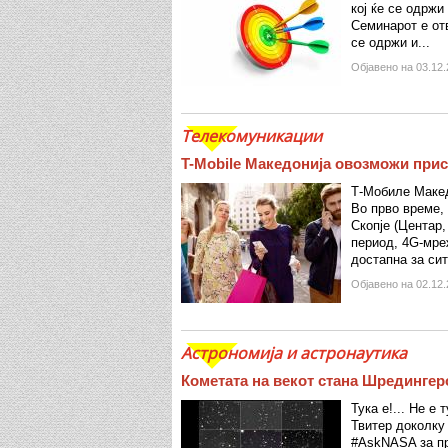
кој ќе се одржи
Семинарот е отв
се одржи и...
Објавено на 03.12.
Телекомуникации
T-Mobile Македонија овозможи прис
Т-Мобиле Макед
Во прво време,
Скопје (Центар
период, 4G-мре
достапна за сит
Објавено на 02.12.
Астрономија и астронаутика
Кометата на векот стана Шредингер
Тука е!... Не е 
Твитер доколку
#AskNASA за пр