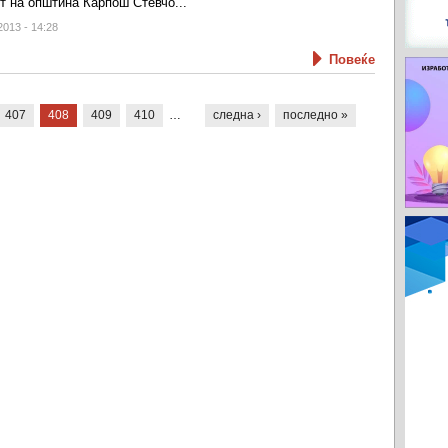
т на општина Карпош Стевчо...
2013 - 14:28
Повеќе
407
408
409
410
…
следна ›
последно »