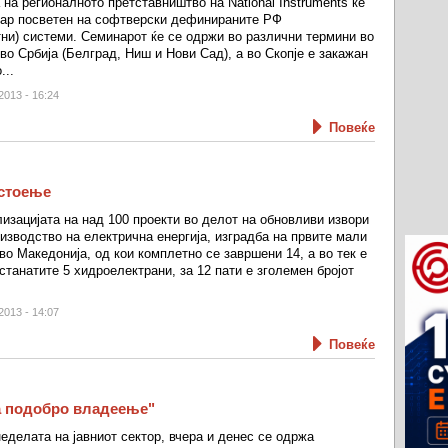
 на регионалното претставништво на National Instruments ќе
ар посветен на софтверски дефинираните РФ
ни) системи. Семинарот ќе се одржи во различни термини во
во Србија (Белград, Ниш и Нови Сад), а во Скопје е закажан
...
2013 - 16:24
Повеќе
остоење
лизацијата на над 100 проекти во делот на обновливи извори
оизводство на електрична енергија, изградба на првите мали
о Македонија, од кои комплетно се завршени 14, а во тек е
станатите 5 хидроелектрани, за 12 пати е зголемен бројот
2013 - 14:07
Повеќе
а подобро владеење"
еделата на јавниот сектор, вчера и денес се одржа