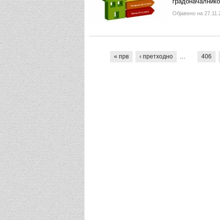
градоначалнико
Објавено на 27.11.
Pages
« прв
‹ претходно
…
406