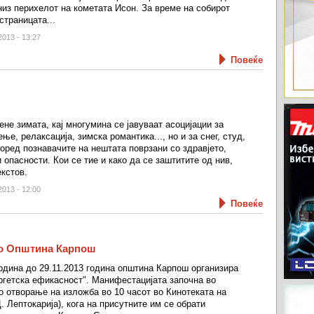
из перихелот на кометата Исон. За време на собирот
страницата...
2013 - 13:27
Повеќе
ене зимата, кај многумина се јавуваат асоцијации за
ње, релаксација, зимска романтика..., но и за снег, студ,
оред познавачите на нештата поврзани со здравјето,
и опасности. Кои се тие и како да се заштитите од нив,
екстов.
2013 - 12:00
Повеќе
во Општина Карпош
година до 29.11.2013 година општина Карпош организира
ргетска ефикасност". Манифестацијата започна во
о отворање на изложба во 10 часот во Кинотеката на
. Лептокарија), кога на присутните им се обрати