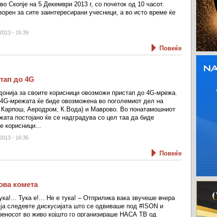
 во Скопје на 5 Декември 2013 г, со почеток од 10 часот.
орен за сите заинтересирани учесници, a во исто време ќе
2013 - 15:39
Повеќе
тап до 4G
онија за своите корисници овозможи пристап до 4G-мрежа.
 4G-мрежата ќе биде овозможена во поголемиот дел на
, Карпош, Аеродром, К.Вода) и Маврово. Во понатамошниот
жата постојано ќе се надградува со цел таа да биде
е корисници...
2013 - 16:35
Повеќе
ова комета
тука!... Тука е!... Не е тука! – Отприлика вака звучеше вчера
 ја следевте дискусијата што се одвиваше под #ISON и
еносот во живо којшто го организираше НАСА ТВ од