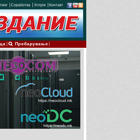
тинг
Соработка
Услуги
Контакт
ца
Пребарување