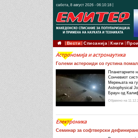
сабота, 8 август 2026 - 06:10:20
Вести
Списанија
Книги
Про
Астрономија и астронаутика
Големи астероиди со густина помал
Планетарните н
Сончевиот сист
Мерењата на гус
Astrophysical J
Браун од Калиф
Објавено на 11.12.
Електроника
Семинар за софтверски дефиниран