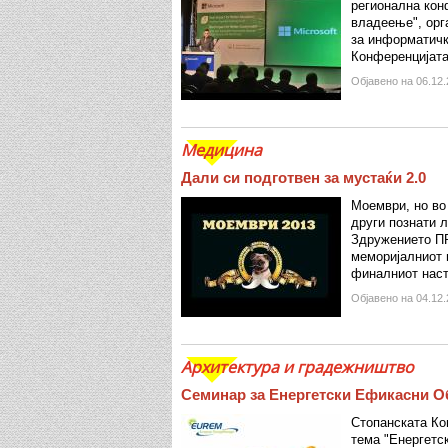
регионална кон
владеење", орг
за информатичк
Конференцијата
Објавено на 06.12.
Медицина
Дали си подготвен за мустаќи 2.0
Моември, но во 
други познати л
Здружението ПР
меморијалниот 
финалниот наст
Објавено на 04.12.
Архитектура и градежништво
Семинар за Енергетски Ефикасни О
Стопанската Ко
тема "Енергетс