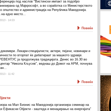
ференција под наслов "Вистински импакт за подобро
анизирана од Мајкрософт, а во соработка со Министерството
о општество и администрација на Република Македонија.
 на едно место...
2013 - 14:03
Повеќе
декември. Лекари-специјалисти, актери, пејачи, новинари и
ичности по вторпат ќе дебатираат за машкото здравје.
ЕВЕНТУС ја продолжува традицијата. Денес во 16.30 во
центар "Никола Кљусев", веднаш до Домот на АРМ, почнува
ан...
2013 - 11:42
Повеќе
бјекти
мора на Мал Бизнис на Македонија организира семинар на
ки Ефикасни Објекти - заштеда и менаџирање на енергијата"