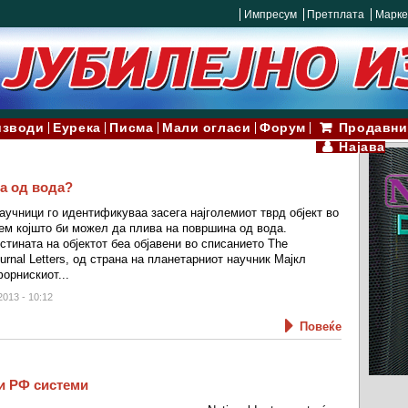
Импресум
Претплата
Марке
изводи
Еурека
Писма
Мали огласи
Форум
Продавни
Најава
а од вода?
аучници го идентификуваа засега најголемиот тврд објект во
ем којшто би можел да плива на површина од вода.
тината на објектот беа објавени во списанието The
ournal Letters, од страна на планетарниот научник Мајкл
орнискиот...
2013 - 10:12
Повеќе
и РФ системи