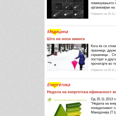
поминувањето н
организиран на 
Објавено на 29.11.
Медицина
Што ни носи зимата
Кога ќе се спом
празници, друже
скршеници... Сп
постојат и друг
прочитајте во т
Објавено на 28.11.
Енергетика
Недела на енергетска ефикасност 
Од 25.11.2013 
"Недела на ене
понеделникот с
Македонија (Т.Ц