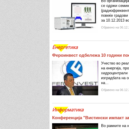
Во организација
се одржи семин
(радиофреквент
повеќе градови 
за 10.12.2013 во
Објавено на 06.12.
Енергетика
Фероинвест одбележа 10 години п
Учество во реа
на енергија, пр
хидроцентрали в
изградбата на о
на...
Објавено на 06.12.
Информатика
Конференција "Вистински импакт з
Во рамките на н