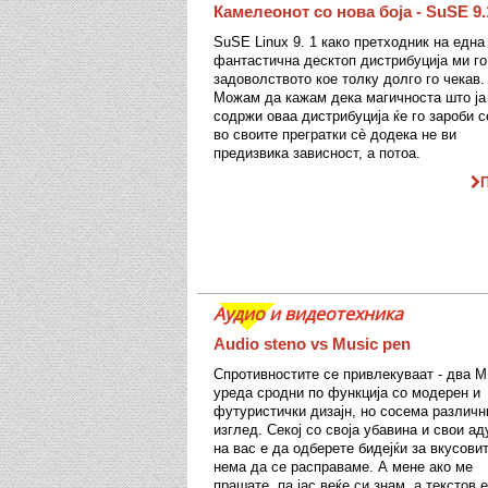
Камелеонот со нова боја - SuSE 9.
SuSE Linux 9. 1 како претходник на една
фантастична десктоп дистрибуција ми го
задоволството кое толку долго го чекав.
Можам да кажам дека магичноста што ја
содржи оваа дистрибуција ќе го зароби с
во своите прегратки сè додека не ви
предизвика зависност, а потоа.
Аудио и видеотехника
Audio steno vs Music pen
Спротивностите се привлекуваат - два 
уреда сродни по функција со модерен и
футуристички дизајн, но сосема различн
изглед. Секој со своја убавина и свои ад
на вас е да одберете бидејќи за вкусови
нема да се расправаме. А мене ако ме
прашате, па јас веќе си знам, а текстов е