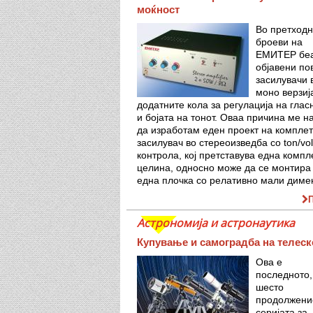
моќност
Во претходн
броеви на
ЕМИТЕР бе
објавени по
засилувачи 
моно верзија
додатните кола за регулација на глас
и бојата на тонот. Оваа причина ме н
да изработам еден проект на компле
засилувач во стереоизведба со ton/vo
контрола, кој претставува една компл
целина, односно може да се монтира
една плочка со релативно мали диме
Астрономија и астронаутика
Купување и самоградба на телес
Ова е
последното,
шесто
продолжени
серијата за