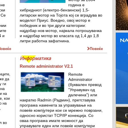
 не
година е
ски
хибридниот (електро-бензински) 1,5-
. Се
литарски мотор на Тојота кој се вградува во
моделот Приус. Воедно, овој мотор е
 чии
победник и во три други категории:
дите
најдобар нов мотор, најмала потрошувачка
4 и
и најдобар мотор во класата од 1,4 до 1,8
литри работна зафатнина.
Повеќе
Повеќе
Информатика
Remote administrator V2.1
иците,
Remote
же да
Administrator
у ги
(буквален превод
лна
"Управувач од
и на
далечина") или
е, кои
накратко Radmin (Радмин), претставува
о на
програма наменета за управување на
,
повеќе компјутери кои се мрежно поврзани,
односно користат TCP/IP конекција. Со
оваа програма имате можност да
л во
управувате еден или повеќе компјутери