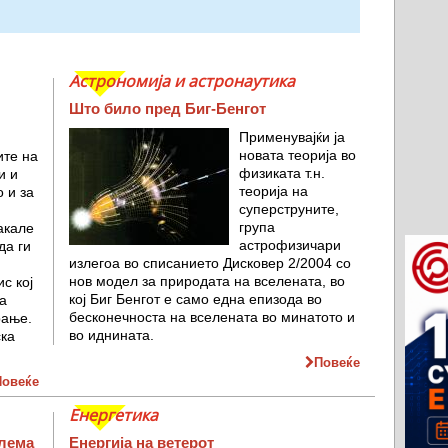
Астрономија и астронаутика
Што било пред Биг-Бенгот
Применувајќи ја
новата теорија во
ите на
физиката т.н.
и и
теорија на
 и за
суперструните,
група
акале
астрофизичари
да ги
излегоа во списанието Дисковер 2/2004 со
нов модел за природата на вселената, во
с кој
кој Биг Бенгот е само една епизода во
а
бесконечноста на вселената во минатото и
рање.
во иднината.
ска
Повеќе
Повеќе
Енергетика
олема
Енергија на ветерот