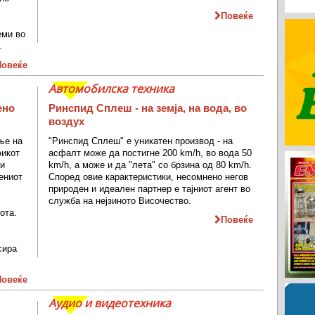
.
Повеќе
еми во
.
Повеќе
Автомобилска техника
ено
Ринспид Сплеш - на земја, на вода, во
воздух
ње на
"Ринспид Сплеш" е уникатен производ - на
фикот
асфалт може да постигне 200 km/h, во вода 50
 и
km/h, а може и да "лета" со брзина од 80 km/h.
ениот
Според овие карактеристики, несомнено негов
природен и идеален партнер е тајниот агент во
служба на нејзиното Височество.
ота.
Повеќе
сира
Повеќе
Аудио и видеотехника