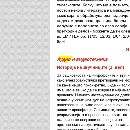
телескопите. Колку што ми е познато,
постои некоја литература на македон
јазик која го обработува ова подрачје
надевам дека оваа празнина барем
делумно е пополнета со оваа серија,
претходни делови можевте да ги сле
во ЕМИТЕР бр. 11/03, 12/03, 1/04, 2/0
6/04.
Аудио и видеотехника
Историја на звучниците (1. дел)
За раширеноста на микрофоните и звучн
како електроакустички претворачи не мо
се каже нешто поконкретно, бидејќи толк
има што е тешко да се изврши и најбана
проценка. Нивното настанување се долж
вечно љубопитниот дух на истражувачит
понекогаш и не биле свесни за значењет
нивните пронајдоци. Снимањето, записот
репродукцијата и преносот на звукот на
далечина се поврзани со процеси на
претворање на акустичкиот звучен сигна
електричен сигнал и обратно.