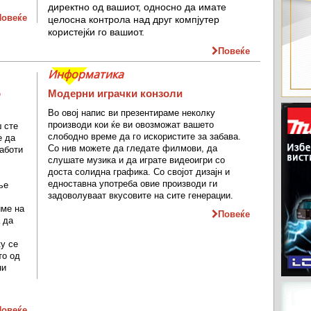
директно од вашиот, односно да имате
Повеќе
целосна контрола над друг компјутер
користејќи го вашиот.
Повеќе
Информатика
о
Модерни играчки конзоли
Во овој напис ви презентираме неколку
производи кои ќе ви овозможат вашето
 сте
слободно време да го искористите за забава.
е да
Со нив можете да гледате филмови, да
работи
слушате музика и да играте видеоигри со
доста солидна графика. Со својот дизајн и
едноставна употреба овие производи ги
ње
задоволуваат вкусовите на сите генерации.
име на
Повеќе
 да
ку се
то од
ни
Повеќе