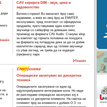
1
CAV серијата D88 - звук, цена и
задоволство
 даде
Ветено-сторено! Во минатиот број само
најавивме, а веќе во овој број на ЕМИТЕР,
ексклузивно, пред почетокот со официјална
екого
продажба, претставуваме еден комплет
звучници со сабвуфер за домашно кино,
производ на фирмата CAV Audio. Станува збор
за комплет од горната половина на понудата
Повеќе
на фирмата кој потврдува дека за да се добие
квалитетен сараунд звук од големи звучници
со убав изглед, не треба да се издвојат
(пре)многу пари.
Повеќе
Електроника
Операциски засилувач во дискретна
техника
MP3
Операциските засилувачи се едни од
и на
најупотребуваните интегрирани кола. Но овде
ути, а
ќе разгледаме операциски засилувач кој е
те
направен со дискретни елементи. На сметка на
големиот број на елементи е добиен О.З. со
супериорни карактеристики кои ги надминуваат