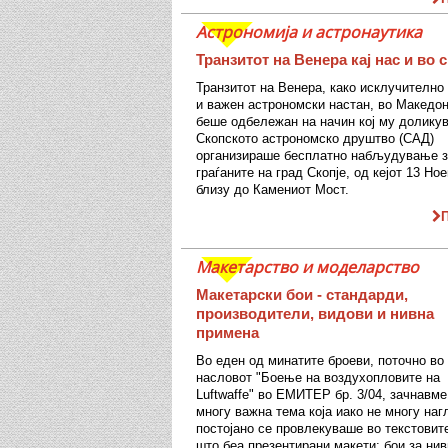
Астрономија и астронаутика
Транзитот на Венера кај нас и во 
Транзитот на Венера, како исклучително
и важен астрономски настан, во Македон
беше одбележан на начин кој му долику
Скопското астрономско друштво (САД)
организираше бесплатно набљудување з
граѓаните на град Скопје, од кејот 13 Но
близу до Камениот Мост.
Макетарство и моделарство
Макетарски бои - стандарди,
производители, видови и нивна
примена
Во еден од минатите броеви, поточно во
насловот "Боење на воздухопловите на
Luftwaffe" во ЕМИТЕР бр. 3/04, зачнавме
многу важна тема која иако не многу наг
постојано се провлекуваше во текстовит
што беа презентирани макети: бои за ни