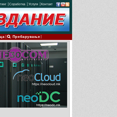
тинг
Соработка
Услуги
Контакт
ца
Пребарување