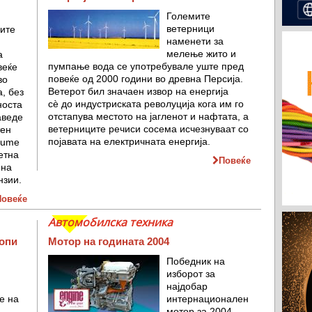
Големите
ветерници
ите
наменети за
мелење жито и
а
пумпање вода се употребувале уште пред
веќе
повеќе од 2000 години во древна Персија.
во
Ветерот бил значаен извор на енергија
, без
сѐ до индустриската револуција кога им го
носта
отстапува местото на јагленот и нафтата, а
аведе
ветерниците речиси сосема исчезнуваат со
тен
појавата на електричната енергија.
lume
етна
Повеќе
 на
нзии.
Повеќе
Автомобилска техника
копи
Мотор на годината 2004
Победник на
изборот за
најдобар
е на
интернационален
мотор за 2004