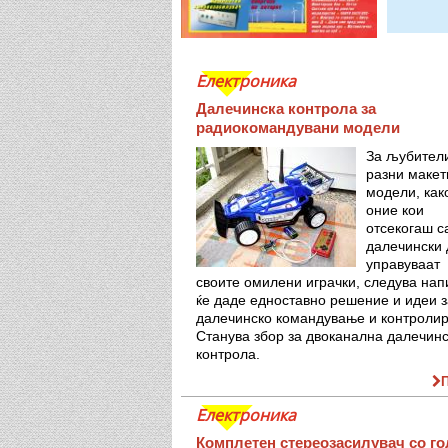
Електроника
Далечинска контрола за
радиокомандувани модели
За љубител
разни макет
модели, како
оние кои
отсекогаш с
далечински 
управуваат
своите омилени играчки, следува напи
ќе даде едноставно решение и идеи з
далечинско командување и контроли
Станува збор за двоканална далечин
контрола.
Електроника
Комплетен стереозасилувач со г