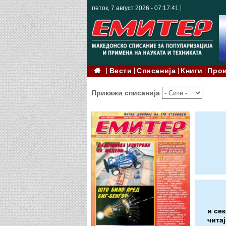
петок, 7 август 2026 - 07:17:42
Вести
Списанија
Книги
Про
Прикажи списанија
и се
читај