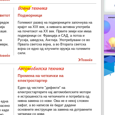
Воена техника
светот
Подморници
 редок
Големиот развој на подморниците започнува на
ија
крајот на XIX век, а нивната активна употреба
ваше.
на почетокот на XX век. Првите земји кои имаа
подморници се: Франција и САД, а потоа и
а
Русија, шведска, Англија. Употребувани се во
ември,
Првата светска војна, а во Втората светска
војна се едно од клучните оружја на големите
сили.
Повеќе
Повеќе
Автомобилска техника
Промена на четкички на
електростартер
Еден од честите "дефекти" на
електростартерите кај автомобилските мотори
е истрошеноста на четкичките и потребата од
нивна замена со нови. Ова не е некој сложен
 една
зафат, а во написов ќе бидат дадени
ласено
основните инструкции за замена на дотраените
е каде
четкички со нови.
вно