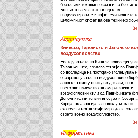
боење или техники поврзани со боењето
Боењето на макетите е една од
најдискутираните и најполемизираните т
целокупниот опфат на ова техничко хоби
Аеронаутика
Кинеско, Тајванско и Јапонско во
воздухопловство
Настојувањето на Кина за присоединува
Тајван кон неа, создава тензија во Паци
со последица на постојано зголемување
осовременување на воздухопловно-борб
арсенал помеѓу овие две држави, но и
постојано присуство на американските
воздухопловни сили од Пацифичката фл
Дополнителни тензии внесува и Северна
Кореја, па Јапонија како исклучително
економски моќна земја мора да го балан
своето воено воздухопловство.
Информатика