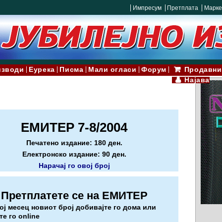
Импресум
Претплата
Марке
изводи
Еурека
Писма
Мали огласи
Форум
Продавни
Најава
ЕМИТЕР 7-8/2004
Печатено издание: 180 ден.
Електронско издание: 90 ден.
Нарачај го овој број
Претплатете се на ЕМИТЕР
кој месец новиот број добивајте го дома или
те го online