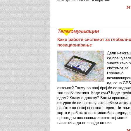
Телекомуникации
Како работи системот за глобалн
позиционирање
Дали некогаш
се прашувал
знаете како 
системот за
глобално
позиционира
односно GPS
ситемот? Токму во овој број ќе се задрж
таа проблематика. Каде сум? Каде треба
одам? Колку е далеку? Вакви прашања
сигурно ќе си поставувате себеси докол
наоѓате на некој непознат терен. Читање
карта и работата со компас бара одреде
претходни познавања и ретко кој може
навистина да се снајде со нив.