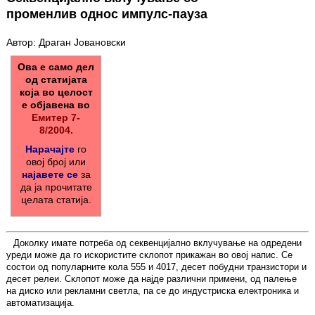
променлив однос импулс-пауза
Автор: Драган Јовановски
Ова е само дел
од статијата
која во целост
е објавена во
Емитер 7-
8/2004.
Нарачајте
го
овој број или
најавете се
за
да ја прочитате
целата статија.
Доколку имате потреба од секвенцијално вклучување на одредени
уреди може да го искористите склопот прикажан во овој напис. Се
состои од популарните кола 555 и 4017, десет побудни транзистори и
десет релеи. Склопот може да најде различни примени, од палење
на диско или рекламни светла, па се до индустриска електроника и
автоматизација.