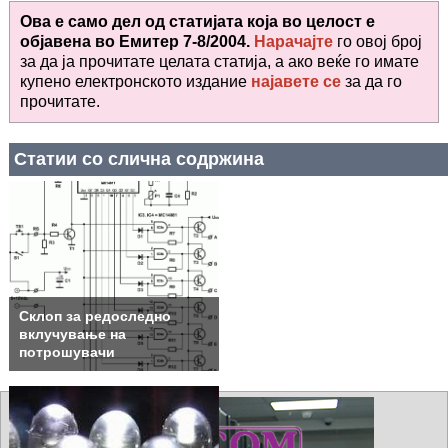
Ова е само дел од статијата која во целост е
објавена во
Емитер 7-8/2004.
Нарачајте
го овој број
за да ја прочитате целата статија, а ако веќе го имате
купено електронското издание
најавете се
за да го
прочитате
.
Статии со слична содржина
Склоп за редоследно
вклучување на
потрошувачи