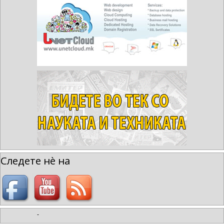
Следете нè на
-