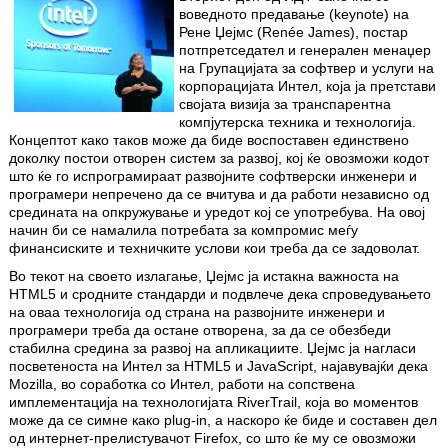
воведното предавање (keynote) на
Рене Џејмс (Renée James), постар
потпретседател и генерален менаџер
на Групацијата за софтвер и услуги на
корпорацијата Интел, која ја претстави
својата визија за транспарентна
компјутерска техника и технологија.
Концептот како таков може да биде воспоставен единствено
доколку постои отворен систем за развој, кој ќе овозможи кодот
што ќе го испрограмираат развојните софтверски инженери и
програмери непречено да се вчитува и да работи независно од
средината на опкружување и уредот кој се употребува. На овој
начин би се намалила потребата за компромис меѓу
финансиските и техничките услови кои треба да се задоволат.
Во текот на своето излагање, Џејмс ја истакна важноста на
HTML5 и сродните стандарди и подвлече дека спроведувањето
на оваа технологија од страна на развојните инженери и
програмери треба да остане отворена, за да се обезбеди
стабилна средина за развој на апликациите. Џејмс ја нагласи
посветеноста на Интел за HTML5 и JavaScript, најавувајќи дека
Mozilla, во соработка со Интел, работи на сопствена
имплементација на технологијата RiverTrail, која во моментов
може да се симне како plug-in, а наскоро ќе биде и составен дел
од интернет-прелистувачот Firefox, со што ќе му се овозможи