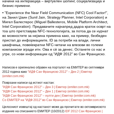
начини на интеракција – виртуелен шопинг, социјализација и
бизнис-примени.
• "Experience the Near Field Communication (NFC) Cool Factor!",
на Занил Џаин (Sunil Jain, Strategy Planner, Intel Corporation) и
Мигел Балестерос (Miguel Ballesteros, Mobile Platform Architect,
Intel Corporation). Предавачите најнапред дадоа краток осврт на
тоа што претставува NFC-технологијата, за потоа да се нурнат
во можностите за нејзина примена како, на пример, безбеден
пристап до информациите, ID за потреби на влади, лични
шкафчиња, повеќекратни NFC-читачи на влезови во големи
компаниски згради итн. Ова е сè за денес. Останете со нас и
утре, со нови информации од "ИДФ 2012" во Сан Франциско.
Написов е оригинално објавен на порталот на ЕМИТЕР во септември
2012 година како
"ИДФ Сан Франциско 2012" – Ден 2 | Емитер
(emiter.com.mk)
Поврзани написи од истиот настан:
"ИДФ Сан Франциско 2012" – Ден 3 | Емитер (emiter.com.mk)
"ИДФ Сан Франциско 2012" – Ден 1 | Емитер (emiter.com.mk)
"ИДФ Сан Франциско 2012" – нулти ден | Емитер (emiter.com.mk)
Со ЕМИТЕР на "ИДФ 2012" во Сан Франциско | Емитер (emiter.com.mk)
Целосниот извештај од настанот може да прочитате во октомвриското
издание на списанието ЕМИТЕР (10/2012)
IDF 2012 Сан Франциско |