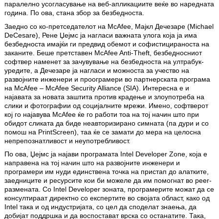
паралелно усогласување на веб-апликациите веќе во наредната
година. По ова, стана збор за безбедноста.
Заедно со ко-претседателот на McAfee, Мајкл Дечезаре (Michael
DeCesare), Рене Џејмс ја нагласи важната улога која ја има
безбедноста имајќи ги предвид обемот и софистицираноста на
заканите. Беше претставен McAfee Anti-Theft, безбедносниот
софтвер наменет за зачувување на безбедноста на ултрабук-
уредите, а Дечезаре ја нагласи и можноста за учество на
развојните инженери и проограмери во партнерската програма
на McAfee – McAfee Security Alliance (SIA). Интересна е и
најавата за новата заштита против крадење и злоупотреба на
слики и фотографии од социјалните мрежи. Имено, софтверот
кој го најавува McAfee ќе го работи тоа на тој начин што при
обидот сликата да биде неавторизирано симната (па дури и со
помош на PrintScreen), таа ќе се замати до мера на целосна
непрепознатливост и неупотребливост.
По ова, Џејмс ја најави програмата Intel Developer Zone, која е
направена на тој начин што на развојните инженери и
програмери им нуди единствена точка на пристап до алатките,
заедниците и ресурситe кои би можеле да им помогнат во peer-
размената. Со Intel Developer зоната, програмерите можат да се
консултираат директно со експертите во својата област, како од
Intel така и од индустријата, со цел да споделат знаења, да
добијат поддршка и да воспостават врска со останатите. Така,