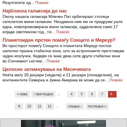
Резултатите од...
Повеќе
Најблиска галаксија до нас
Околу нашата галаксија Млечен Пат орбитираат стотици
сателитски мини-галаксии. Неодамна ним им се придружи уште
една, новопромовирана мини галаксија, оддалечена само 17
илјади светлински год., т.е...
Повеќе
Планетоиден прстен помеѓу Сонцето и Меркур?
Во просторот помеѓу Сонцето и планетата Меркур постои
наполно празна стабилна зона, што за астрономите претставува
чуден исклучок, бидејќи се знае дека сите други стабилни зони
во Сончевиот систем...
Повеќе
Целосно затемнување на Mесечината
Ноќта меѓу 20 јануари (недела) и 21 јануари (понеделник), на
континентите Северна и Јужна Америка ќе може да се...
Повеќе
Pages
« прва
‹ претходна
…
4
5
6
7
8
9
10
11
12
…
следна ›
последна »