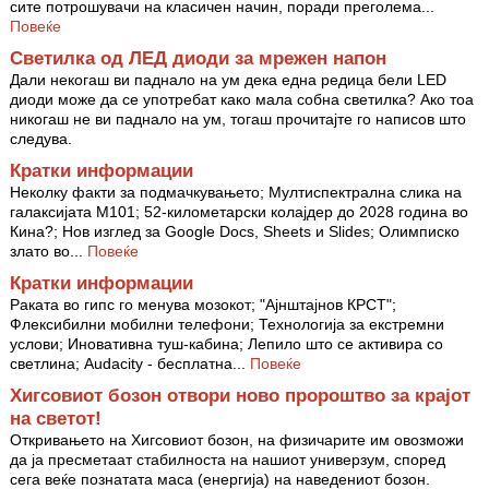
сите потрошувачи на класичен начин, поради преголема...
Повеќе
Светилка од ЛЕД диоди за мрежен напон
Дали некогаш ви паднало на ум дека една редица бели LED
диоди може да се употребат како мала собна светилка? Ако тоа
никогаш не ви паднало на ум, тогаш прочитајте го написов што
следува.
Кратки информации
Неколку факти за подмачкувањето; Мултиспектрална слика на
галаксијата М101; 52-километарски колајдер до 2028 година во
Кина?; Нов изглед за Google Docs, Sheets и Slides; Олимписко
злато во...
Повеќе
Кратки информации
Раката во гипс го менува мозокот; "Ајнштајнов КРСТ";
Флексибилни мобилни телефони; Технологија за екстремни
услови; Иновативна туш-кабина; Лепило што се активира со
светлина; Audacity - бесплатна...
Повеќе
Хигсовиот бозон отвори ново пророштво за крајот
на светот!
Откривањето на Хигсовиот бозон, на физичарите им овозможи
да ја пресметаат стабилноста на нашиот универзум, според
сега веќе познатата маса (енергија) на наведениот бозон.