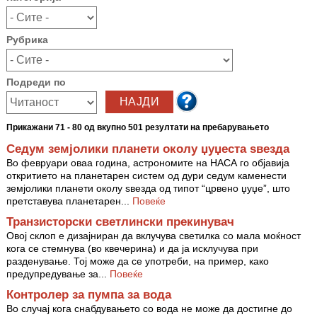
Рубрика
Подреди по
Прикажани 71 - 80 од вкупно 501 резултати на пребарувањето
Седум земјолики планети околу џуџеста ѕвезда
Во февруари оваа година, астрономите на НАСА го објавија
откритието на планетарен систем од дури седум каменести
земјолики планети околу ѕвезда од типот “црвено џуџе”, што
претставува планетарен...
Повеќе
Транзисторски светлински прекинувач
Овој склоп е дизајниран да вклучува светилка со мала моќност
кога се стемнува (во квечерина) и да ја исклучува при
разденување. Тој може да се употреби, на пример, како
предупредување за...
Повеќе
Контролер за пумпа за вода
Во случај кога снабдувањето со вода не може да достигне до