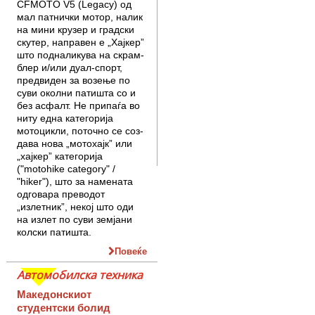
CFMOTO V5 (Legacy) од
мал патнички мотор, налик
на ми­ни крузер и градски
скутер, нап­равен е „Хајкер”
што подналикува на скрам­
блер и/или дуал-спорт,
предвиден за возење по
суви окол­ни патишта со и
без асфалт. Не припаѓа во
ниту една кате­го­рија
мотоцикли, поточно се соз­
дава нова „мотохајк” или
„хајкер” категорија
("motohike category" /
"hiker"), што за намената
одговара пре­водот
„излетник”, некој што оди
на излет по суви земјани
колски патишта.
Повеќе
Автомобилска техника
Македонскиот
студентски болид