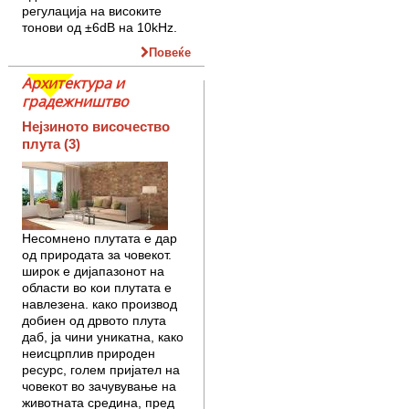
регулација на високите
тонови од ±6dB на 10kHz.
Повеќе
Архитектура и
градежништво
Нејзиното височество
плута (3)
Несомнено плутата е дар
од приро­дата за човекот.
широк е дијапазонот на
области во кои плутата е
навлезена. како производ
добиен од дрвото плута
даб, ја чини уникатна, како
неисцрплив при­роден
ресурс, голем пријател на
чо­век­от во зачувување на
животната сре­ди­на, пред