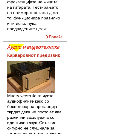
фреквенцијата на жиците
на гитарата. Тестирањето
на штимерот покажа дека
тој функционира правилно
и ги исполнува
предвидените цели.
Повеќе
Аудио и видеотехника
Карверовиот предизвик
Многу често ќе ги чуете
аудиофилите како со
беспоговорна ароганција
тврдат дека не постојат два
различни засилувача со
идентичен звук. Сите тие
сигурно не слушнале за
американскиот конструктор