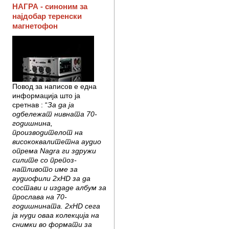
НАГРА - синоним за
најдобар теренски
магнетофон
Повод за написов е една
информација што ја
сретнав : “
За да ја
одбележат нивната 70-
годишнина,
производителот на
високо­квалитетна аудио
опрема Nagrа ги здружи
силите со препоз­
натливото име за
аудиофили 2xHD за да
состави и издаде албум за
прослава на 70-
годишнината. 2xHD сега
ја нуди оваа колекција на
снимки во формати за