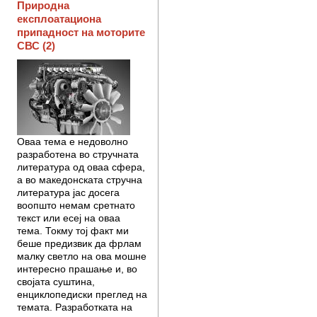
Природна
експлоатациона
припадност на моторите
СВС (2)
Оваа тема е недоволно
разработена во стручната
литература од оваа сфера,
а во македонската стручна
литература јас досега
воопшто немам сретнато
текст или есеј на оваа
тема. Токму тој факт ми
беше пре­дизвик да фрлам
малку светло на ова мошне
интересно прашање и, во
својата суштина,
енциклопедиски пр­еглед на
темата. Разработката на