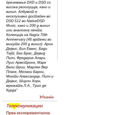
преземање DXD и DSD со
висока резо­луција, како и
винил. Албумот е
ексклузивно достапен во
DSD 512 во NativeDSD
Music, како и 200 g винил
или аналогна лента.
Колекција на Nagra 70th
Anniversary (45 вртежи во
минута 200 g винил): Арон
Дејвис, Бил Еванс, Бади
Тејт, Баз Брас, Дејвид
Пилч, Фредерик Алари,
Луис Армстронг, Марк
Вали трио, Марлен Вер
Планк, Мелани Барни,
Монти Алексан­дар, Пилч и
Дејвис, Ширли Хорн,
мрежата Л.А., Трио де
Курда
''
Повеќе
Телекомуникации
Прва експериментална