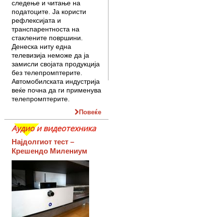
следење и читање на
податоците. Ја користи
рефлексијата и
транспарентноста на
стаклените површини.
Денеска ниту една
телевизија неможе да ја
замисли својата продукција
без телепромптерите.
Автомобилската индустрија
веќе почна да ги применува
телепромптерите.
Повеќе
Аудио и видеотехника
Најдолгиот тест –
Крешендо Милениум