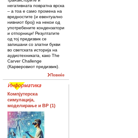
негативната повратна врска
– а тоа е само промена на
вредностите (и евентуално
нивниот број) на некои од
употребените кондензатори
и отпорници! Резултатите
од тој предизвик се
запишани со златни букви
во светската историја на
аудиотехниката, како The
Carver Challenge
(Карверовиот предизвик).
Повеќе
Информатика
Компјутерска
симулација,
моделирање и ВР (1)