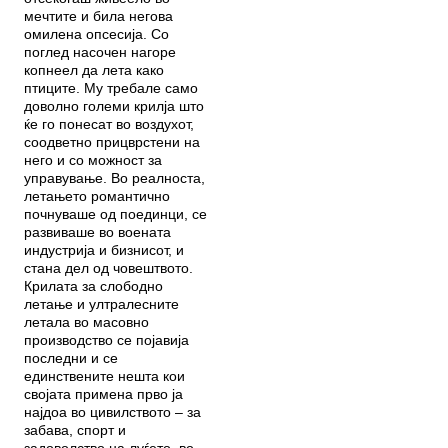
мечтите и била негова
омилена опсесија. Со
поглед насочен нагоре
копнеел да лета како
птиците. Му требале само
доволно големи крилја што
ќе го понесат во воздухот,
соодветно прицврстени на
него и со можност за
управување. Во реалноста,
летањето романтично
почнуваше од поединци, се
развиваше во воената
индустрија и бизнисот, и
стана дел од човештвото.
Крилата за слободно
летање и ултралесните
летала во масовно
производство се појавија
последни и се
единствените нешта кои
својата примена прво ја
најдоа во цивилството – за
забава, спорт и
задоволство на луѓето, во