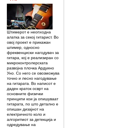
Штимерот е неопходна
алатка за секој гитарист. Во
овој проект е прикажан
штимер, односно
фреквенциски нагодувач за
гитара, кој е реализиран со
микроконтролерската
развојна плочка Ардуино
Уно. Со него се овозможува
точно и лесно нагодување
на гитарата. Во написот е
даден краток осврт на
основните физички
принципи кои ја опишуваат
гитарата, по што детално е
опишан дизајнот на
електричното коло и
алгоритмот за детекција и
одредување на