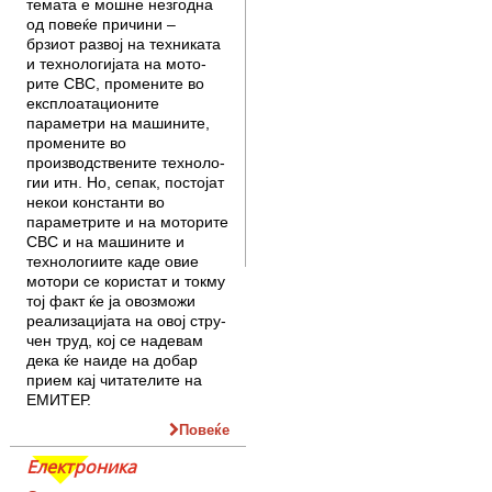
темата е мошне незгодна
од повеќе причини –
брзиот развој на техниката
и техно­ло­ги­ја­та на мото­
рите СВС, промените во
екс­пло­а­тацио­ните
параметри на маши­ните,
промените во
производствените техно­ло­
гии итн. Но, се­пак, постојат
некои конс­танти во
парамет­рите и на моторите
СВС и на машините и
технологиите каде овие
мотори се користат и токму
тој факт ќе ја овозможи
реализа­цијата на овој стру­
чен труд, кој се надевам
дека ќе наиде на добар
прием кај чита­телите на
ЕМИТЕР.
Повеќе
Електроника