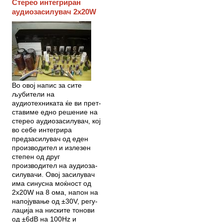
Стерео интегриран
аудиозасилувач 2x20W
Во овој напис за сите
љубите­ли на
аудиотехниката ќе ви прет­
ставиме едно решение на
стерео аудиозасилувач, кој
во себе ин­те­грира
предзасилувач од еден
производител и излезен
степен од друг
производител на аудио­за­
силу­вачи. Овој засилувач
има синусна моќност од
2x20W на 8 ома, напон на
напојување од ±30V, ре­гу­
лација на ниските тонови
од ±6dB на 100Hz и