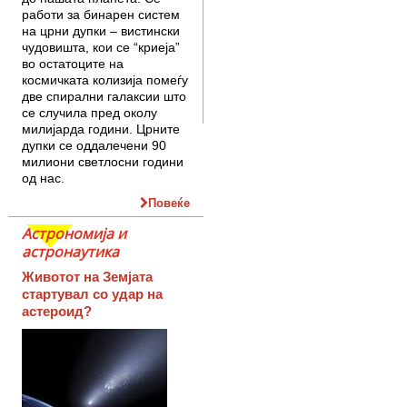
работи за бинарен систем
на црни дупки – вистински
чудовишта, кои се “криеја”
во остатоците на
космичката колизија помеѓу
две спирални галаксии што
се случила пред околу
милијарда години. Црните
дупки се оддалечени 90
милиони светлосни години
од нас.
Повеќе
Астрономија и
астронаутика
Животот на Земјата
стартувал со удар на
астероид?