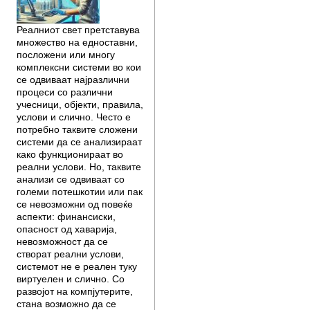
Реалниот свет претставува
множество на едноставни,
посложени или многу
комплексни системи во кои
се одвиваат најразлични
процеси со различни
учесници, објекти, правила,
услови и слично. Често е
потребно таквите сложени
системи да се анализираат
како функционираат во
реални услови. Но, таквите
анализи се одвиваат со
големи потешкотии или пак
се невозможни од повеќе
аспекти: финансиски,
опасност од хаварија,
невозможност да се
створат реални услови,
системот не е реален туку
виртуелен и слично. Со
развојот на компјутерите,
стана возможно да се