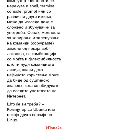
компјутер. Честопати се
нарекува и shell, terminal,
console, prompt или со
различни други имиња,
може да изгледа дека е
сложено и збуну­вачки за
употреба. Сепак, можноста
за копирање и залепување
на команди (copy/paste)
земени од некоја веб-
локација, во комбинација
со моќта и флексибилноста
што ги нуди командната
линија, значи дека
нејзиното користење може
да биде од суш­тинско
значење кога се обидувате
да сле­ди­те упатствата на
Интернет.
Што ќе ви треба? –
Компјутер со Ubuntu или
некоја друга верзија на
Linux.
Повеќе