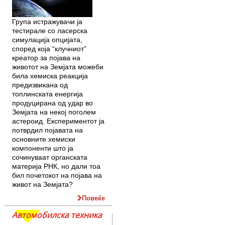
Група истражувачи ја
тестирале со ласерска
симулација опцијата,
според која “клучниот”
креатор за појава на
животот на Земјата можеби
била хемиска реакција
предизвикана од
топлинската енергија
продуцирана од удар во
Земјата на некој поголем
астероид. Експериментот ја
потврдил појавата на
основните хемиски
компоненти што ја
сочинуваат органската
материја РНК, но дали тоа
бил почетокот на појава на
живот на Земјата?
Повеќе
Автомобилска техника