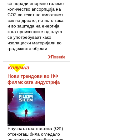
сѐ поради енормно големо
коли­чество апсорпција на
CO2 во текот на животниот
век на дрвото, но исто така
и во заштеда на енергија
кога про­из­водите од плута
се употребуваат како
изолациски материјали во
градеж­ните објекти.
Повеќе
Колумна
Нови трендови во НФ
филмската индустрија
Научната фантастика (СФ)
отсекогаш била огледало
на нашите најдлабоки стра­