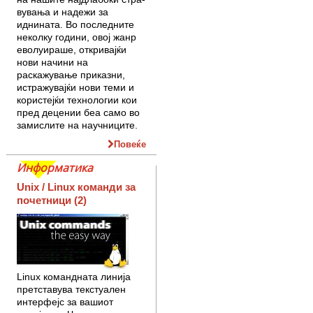
вувања и надежи за
иднината. Во последните
неколку години, овој жанр
еволуираше, откривајќи
нови начини на
раскажување приказни,
истражувајќи нови теми и
користејќи технологии кои
пред децении беа само во
замислите на научниците.
Повеќе
Информатика
Unix / Linux команди за
почетници (2)
Linux командната линија
претставува тексту­ален
интерфејс за вашиот