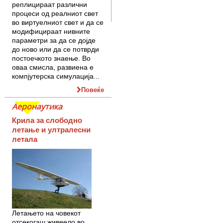
реплицираат различни
процеси од реал­ниот свет
во виртуелниот свет и да се
модифицираат нивните
параметри за да се дојде
до ново или да се пот­врди
постоечкото знаење. Во
оваа смисла, развиена е
компјутерска симулација...
Повеќе
Аеронаутика
Крила за слободно
летање и ултралесни
летала
Летањето на човекот
отсекогаш живеело во