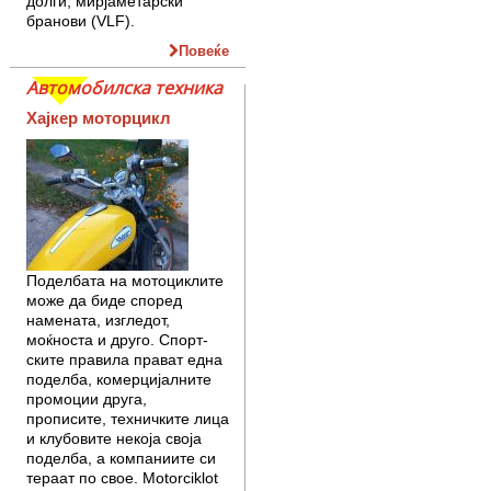
долги, мирјаметарски
бранови (VLF).
Повеќе
Автомобилска техника
Хајкер моторцикл
Поделбата на мотоциклите
мо­же да биде според
намената, из­глед­от,
моќноста и друго. Спорт­
ските правила прават една
по­дел­ба, комерцијалните
промоции дру­га,
прописите, технич­ките лица
и клубовите некоја своја
поделба, а компаниите си
тераат по свое. Motorciklot