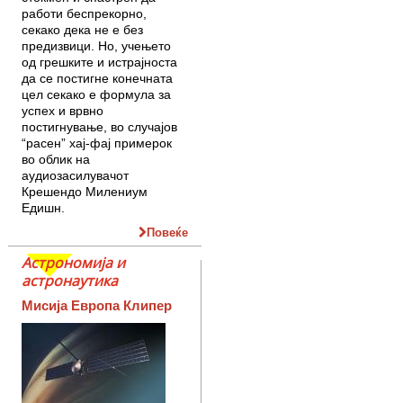
работи беспрекорно,
секако дека не е без
предизвици. Но, учењето
од грешките и истрајноста
да се постигне конечната
цел секако е формула за
успех и врвно
постигнување, во случајов
“расен” хај-фај примерок
во облик на
аудиозасилувачот
Крешендо Милениум
Едишн.
Повеќе
Астрономија и
астронаутика
Мисија Европа Клипер