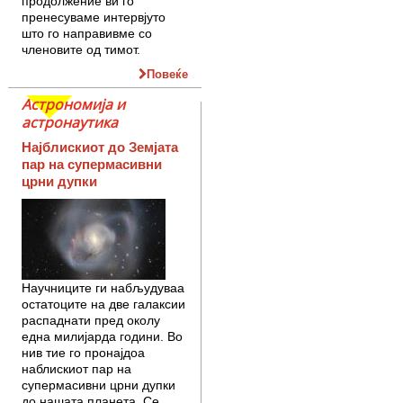
продолжение ви го
пренесуваме интервјуто
што го направивме со
членовите од тимот.
Повеќе
Астрономија и
астронаутика
Најблискиот до Земјата
пар на супермасивни
црни дупки
Научниците ги набљудуваа
остатоците на две галаксии
распаднати пред околу
една милијарда години. Во
нив тие го пронајдоа
наблискиот пар на
супермасивни црни дупки
до нашата планета. Се