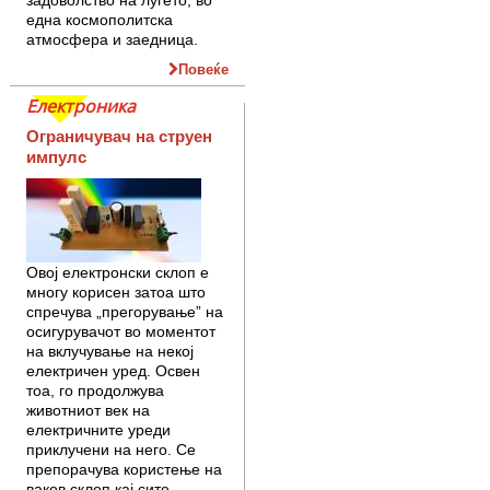
една космополитска
атмосфера и заедница.
Повеќе
Електроника
Ограничувач на струен
импулс
Овој електронски склоп е
многу корисен затоа што
спречува „прегорување” на
осигурувачот во моментот
на вклучување на некој
електричен уред. Освен
тоа, го продолжува
животниот век на
електричните уреди
приклучени на него. Се
препорачува користење на
ваков склоп кај сите