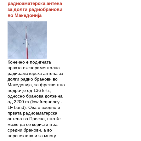
радиоаматерска антена
за долги радиобранови
во Македонија
Конечно е подигната
првата експериментална
радиоаматерска антена за
долги радио бранови во
Македонија, за фреквентно
подрачје од 136 kHz,
односно бранова должина
од 2200 m (low frequency -
LF band). Ова е воедно и
првата радиоаматерска
антена во Преспа, што ќе
може да се користи и за
средни бранови, а во
перспектива и за многу