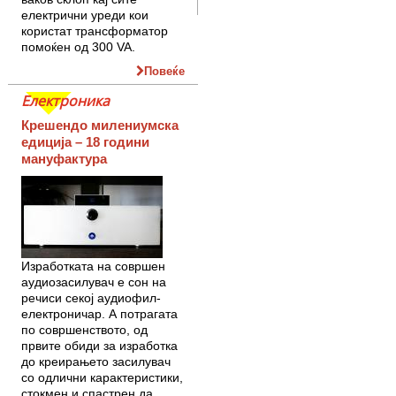
електрични уреди кои
користат трансформатор
помоќен од 300 VA.
Повеќе
Електроника
Крешендо милениумска
едиција – 18 години
мануфактура
Изработката на совршен
аудиозасилувач е сон на
речиси секој аудиофил-
електроничар. А потрагата
по совршенството, од
првите обиди за изработка
до креирањето засилувач
со одлични карактеристики,
стокмен и спастрен да