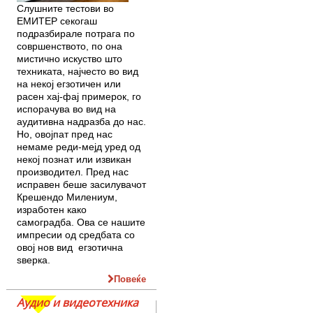
Слушните тестови во
ЕМИТЕР секогаш
подразбирале потрага по
совршенството, по она
мистично искуство што
техниката, најчесто во вид
на некој егзотичен или
расен хај-фај примерок, го
испорачува во вид на
аудитивна надразба до нас.
Но, овојпат пред нас
немаме реди-мејд уред од
некој познат или извикан
производител. Пред нас
исправен беше засилувачот
Крешендо Милениум,
изработен како
самоградба. Ова се нашите
импресии од средбата со
овој нов вид егзотична
ѕверка.
Повеќе
Аудио и видеотехника