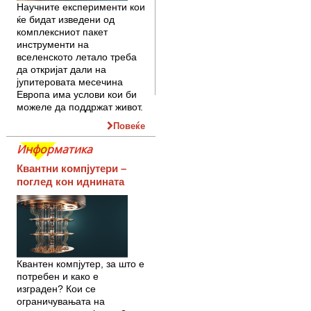
Научните експерименти кои
ќе бидат изведени од
комплексниот пакет
инструменти на
вселенското летало треба
да откријат дали на
јупитеровата месечина
Европа има услови кои би
можеле да поддржат живот.
Повеќе
Информатика
Квантни компјутери –
поглед кон иднината
Квантен компјутер, за што е
потребен и како е
изграден? Кои се
ограничувањата на