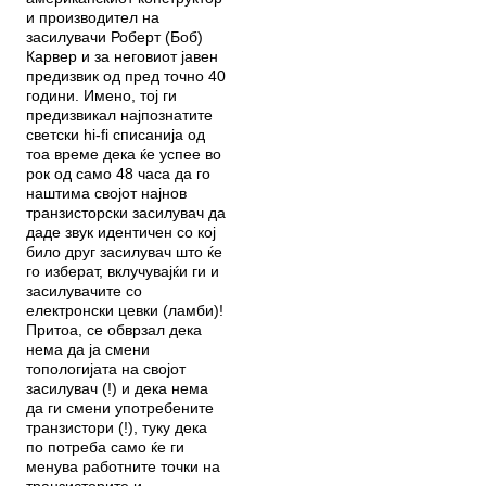
и производител на
засилувачи Роберт (Боб)
Карвер и за неговиот јавен
предизвик од пред точно 40
години. Имено, тој ги
предизвикал најпознатите
светски hi-fi списанија од
тоа време дека ќе успее во
рок од само 48 часа да го
наштима својот најнов
транзисторски засилувач да
даде звук идентичен со кој
било друг засилувач што ќе
го изберат, вклучувајќи ги и
засилувачите со
електронски цевки (ламби)!
Притоа, се обврзал дека
нема да ја смени
топологијата на својот
засилувач (!) и дека нема
да ги смени употребените
транзистори (!), туку дека
по потреба само ќе ги
менува работните точки на
транзисторите и