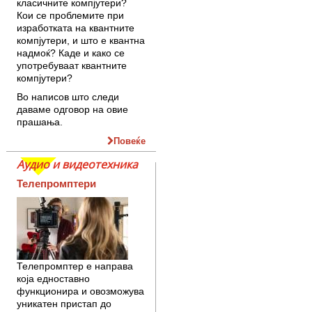
класичните компјутери?
Кои се проблемите при
изработката на квантните
компјутери, и што е квантна
надмоќ? Каде и како се
употребуваат квантните
компјутери?
Во написов што следи
даваме одговор на овие
прашања.
Повеќе
Аудио и видеотехника
Телепромптери
Телепромптер е направа
која едноставно
функционира и овозможува
уникатен пристап до