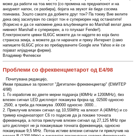
може да работи на тоа место (со промена на преднапонот и на
анодниот напон, се разбира), бојата на звукот ќе биде сосема
поинаква. Зошто сакате да добиете друг тон? Па токму Вие велите
дека овој засилувач по својот тон е супериорен над останатите!
(Корисно е да се напомене дека вљубениците во Marshall велат дека
нивниот Marshall е супериорен, а го плукаат Fender!).
Електронските цевки 6L6GC можете да ги најдете во која било
странска земја, а можете да ги нарачате и преку Интернет (само
напишете 6L6GC price во пребарувачите Google или Yahoo и ќе се
појават илјадници фирми).
Владимир Филевски
Проблеми со фреквенцметарот од Е4/98
Почитувана редакцијо,
Имам прашање за проектот "Дигитален фреквенцметар" (ЕМИТЕР
4/98)
1. Го изработив во двете мерни подрачја (40MHz и 1200MHz), без
влезен сигнал LED дисплејот покажува бројка од .02500 односно
.2500, а треба да покажува .00000 односно .0000...
2. Приклучив влезен сигнал од 10,55MHz на влезот A (40MHz) и со
тример кондензаторот C6 го подесив да ја покаже точната
фреквенција, а потоа приклучив влезен сигнал од 27,125 MHz при
што дисплејот не ја покажуваше точната фреквенција, односно
покажуваше 9,5 MHz. Потоа истиве влезни сигнали ги приклучив на
влезот B (1200 MHz) и дисплејот покажуваше голема фреквенција.