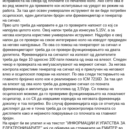
исправноста на секоја од плочките со печатено коло. Ако сето ова е
во ред можете да преминете кон испитување на уредот во режим на
работа. За таа цел освен универзален иструмент ќе ви биде потребен
осцилоскоп, еден дигитален бројач или фреквенцметар и генератор
на сигнал.
Прво што треба да направите е да го проверите напонот со кој се
напојува целото коло. Овој напон треба да изнесува 5,15V, а за
негова контрола користиме универзален иструмент. Најдобро е овој
напон да се провери на секое интегрирано коло на изводот предвиден
за негово напојување. По ова со помош на генераторот за сигнал и
фреквенцметарот треба да се провери функционирањето на двата
делитела. Фреквенцијата на сигналот на излезот од делителите
треба да биде 10 односно 100 пати помала од онаа на влезот. Следен
чекор е проверката на меѓузасилувачот на мерниот сигнал. За негова
контрола користиме генератор на сигнал кој е приклучен на неговиот
влез и осцилоскоп поврзан на излезот. По ова следи тестирањето на
главното бројачко коло кое е реализирано со ICM 7216D. За таа цел
на влезот од ова коло треба да доведеме сигнал со позната
фреквенција и амплитуда не поголема од 3,5Vpp. Со помош на
осцилоскоп можеме да го провериме функционирањето на локалниот
осцилатор, а со C6 да извршиме кореција на неговата фреквенција
доколку е тоа потребно. Во случај фреквенцијата која се отчитува на
дисплејот да не е точна треба да се проконтролира плочката со
дисплеите како и нејзиното поврзување со плочката на главниот
бројач.
На крајот би ве упатил и на текстот "ИНФОРМАЦИИ И УПАТСТВА ЗА
ЕЛЕКТРОНИЧАРИТЕ" кој се објавува на страниците на ЕМИТЕР во