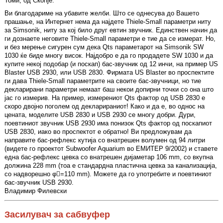
Томи, од Скопје.
Ви благодариме на убавите желби. Што се однесува до Вашето
прашање, на Интернет нема да најдете Thiele-Small параметри ниту
за Simsonik, ниту за кој било друг евтин звучник. Единствен начин да
ги дознаете неговите Thiele-Small параметри е тие да се измерат. Но,
и без мерење сигурен сум дека Qts параметарот на Simsonik SW
1030 ќе биде многу висок. Најдобро е да го продадете SW 1030 и да
купите некој подобар (и поскап) бас-звучник од 12 инчи, на пример US
Blaster USB 2930, или USB 2830. Фирмата US Blaster во проспектите
ги дава Thiele-Small параметрите на своите бас-звучници, но тие
декларирани параметри немаат баш некои допирни точки со она што
јас го измерив. На пример, измерениот Qts фактор од USB 2830 е
скоро двојно поголем од декларираниот! Како и да е, во однос на
цената, моделите USB 2830 и USB 2930 се многу добри. Дури,
поевтиниот звучник USB 2930 има понизок Qts фактор од поскапиот
USB 2830, иако во проспектот е обратно! Ви предложувам да
направите бас-рефлекс кутија со внатрешен волумен од 94 литри
(видете го проектот Subwoofer Aquarium во ЕМИТЕР 9/2002) и ставете
една бас-рефлекс цевка со внатрешен дијаметар 106 mm, со вкупна
должина 228 mm (тоа е стандардна пластична цевка за канализација,
со надворешно φ=110 mm). Можете да го употребите и поевтиниот
бас-звучник USB 2930.
Владимир Филевски
Засилувач за сабвуфер