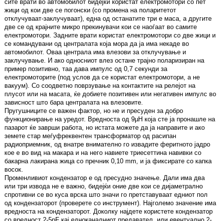
сите врати во автомобилот бидејќи користат електромотори со пет
жици од кои две се погонски (со промена на поларитетот
отклучуваат-заклучуваат), една од останатите три е маса, а другите
две се од крајните микро прекинувачи кои се наоѓаат во самите
електромотори. Задните врати користат електромотори со две жици и
се командувани од централата која мора да ја има некаде во
автомобилот. Оваа централа има влезови за отклучување и
заклучување. И ако односниот влез остане трајно поларизиран на
пример позитивно, таа дава импулс од 0,7 секунди за
електромоторите (под услов да се користат електромотори, а не
вакуум). Со соодветно поврзување на контактите на релејот на
плусот или на масата, ќе добиете позитивен или негативен импулс во
зависност што бара централата на влезовите.
Пругушниците се важен фактор, но не и пресуден за добро
функционирање на уредот. Вредноста од 9µH која сте ја пронашле на
пазарот ќе заврши работа, но истата можете да ја направите и ако
земете стар меѓуфреквентен трансформатор од расипан
радиоприемник, од внатре внимателно го извадите феритното јадро
кое е во вид на макара и на него навиете триесеттина навивки со
бакарна лакирана жица со пречник 0,10 mm, и ја фиксирате со капка
восок.
Променливиот кондензатор е од пресудно значење. Дали има два
или три извода не е важно, бидејќи оние две кои се дијаметрално
спротивни се во куса врска што значи го претставуваат едниот пол
од кондензаторот (проверете со инструмент). Најголемо значение има
вредноста на кондензаторот. Доколку најдете користете кондензатор
со вредност 2-5pF кај едноканалниот предавател, или евентуално 2-