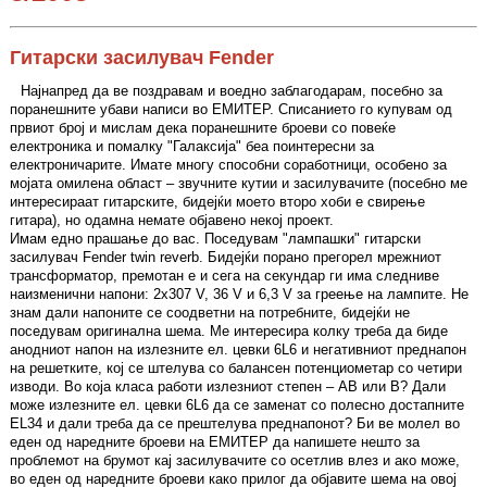
Гитарски засилувач Fender
Најнапред да ве поздравам и воедно заблагодарам, посебно за
поранешните убави написи во ЕМИТЕР. Списанието го купувам од
првиот број и мислам дека поранешните броеви со повеќе
електроника и помалку "Галаксија" беа поинтересни за
електроничарите. Имате многу способни соработници, особено за
мојата омилена област – звучните кутии и засилувачите (посебно ме
интересираат гитарските, бидејќи моето второ хоби е свирење
гитара), но одамна немате објавено некој проект.
Имам едно прашање до вас. Поседувам "лампашки" гитарски
засилувач Fender twin reverb. Бидејќи порано прегорел мрежниот
трансформатор, премотан е и сега на секундар ги има следниве
наизменични напони: 2x307 V, 36 V и 6,3 V за греење на лампите. Не
знам дали напоните се соодветни на потребните, бидејќи не
поседувам оригинална шема. Ме интересира колку треба да биде
анодниот напон на излезните ел. цевки 6L6 и негативниот преднапон
на решетките, кој се штелува со балансен потенциометар со четири
изводи. Во која класа работи излезниот степен – AB или B? Дали
може излезните ел. цевки 6L6 да се заменат со полесно достапните
EL34 и дали треба да се прештелува преднапонот? Би ве молел во
еден од наредните броеви на ЕМИТЕР да напишете нешто за
проблемот на брумот кај засилувачите со осетлив влез и ако може,
во еден од наредните броеви како прилог да објавите шема на овој