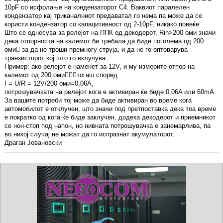
10pF со исфрлање на кондензаторот C4. Ваквиот паралелен
кондензатор кај триканалниот предаватал го нема па може да се
користи кондензатор со капацитивност од 2-10pF, никако повеќе.
Што се однесува за релејот на ППК од декодерот, Rin>200 оми значи
дека отпорноста на калемот би требала да биде поголема од 200
оми за да не троши премногу струја, и да не го оптоварува
транзисторот кој што го вклучува.
Пример: ако релејот е наменет за 12V, и му измерите отпор на
калемот од 200 омитогаш според
I = U/R = 12V/200 оми=0,06A,
потрошувачката на релејот кога е активиран ќе биде 0,06A или 60mA.
За вашите потреби тој може да биде активиран во време кога
автомобилот е отклучен, што значи под претпоставка дека тоа време
е пократко од кога ќе биде заклучен, додека декодерот и приемникот
се нон-стоп под напон, но нивната потрошувачка е занемарлива, па
во никој случај не можат да го испразнат акумулаторот.
Драган Јовановски