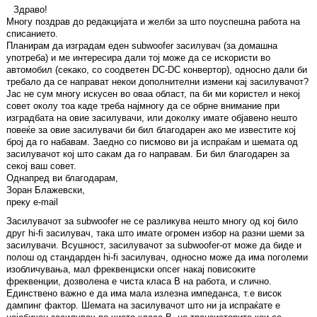
Здраво!
Многу поздрав до редакцијата и желби за што поуспешна работа на
списанието.
Планирам да изградам еден subwoofer засилувач (за домашна
употреба) и ме интересира дали тој може да се искористи во
автомобил (секако, со соодветен DC-DC конвертор), односно дали би
требало да се направат некои дополнителни измени кај засилувачот?
Јас не сум многу искусен во оваа област, па би ми користел и некој
совет околу тоа каде треба најмногу да се обрне внимание при
изградбата на овие засилувачи, или доколку имате објавено нешто
повеќе за овие засилувачи би бил благодарен ако ме известите кој
број да го набавам. Заедно со писмово ви ја испраќам и шемата од
засилувачот кој што сакам да го направам. Би бил благодарен за
секој ваш совет.
Однапред ви благодарам,
Зоран Блажевски,
преку e-mail
Засилувачот за subwoofer не се разликува нешто многу од кој било
друг hi-fi засилувач, така што имате огромен избор на разни шеми за
засилувачи. Всушност, засилувачот за subwoofer-от може да биде и
полош од стандарден hi-fi засилувач, односно може да има поголеми
изобличувања, мал фреквенциски опсег накај повисоките
фреквенции, дозволена е чиста класа B на работа, и слично.
Единствено важно е да има мала излезна импеданса, т.е висок
дампинг фактор. Шемата на засилувачот што ни ја испраќате е