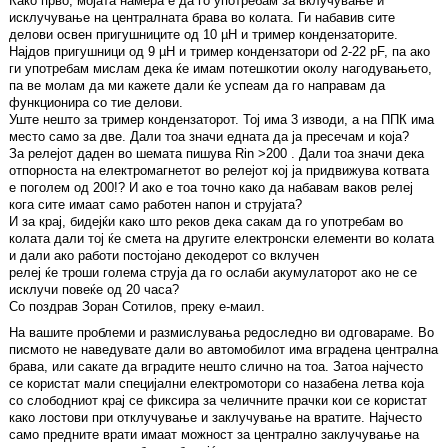
Како прво, мојата намера е да го употребам за вклучување и
исклучување на централната брава во колата. Ги набавив сите
делови освен пригушниците од 10 µH и тример кондензаторите.
Најдов пригушници од 9 µH и тример кондензатори od 2-22 pF, па ако
ги употребам мислам дека ќе имам потешкотии околу нагодувањето,
па ве молам да ми кажете дали ќе успеам да го направам да
функционира со тие делови.
Уште нешто за тример кондензаторот. Тој има 3 изводи, а на ППК има
место само за две. Дали тоа значи едната да ја пресечам и која?
За релејот даден во шемата пишува Rin >200 . Дали тоа значи дека
отпорноста на електромагнетот во релејот кој ја придвижува котвата
е поголем од 200!? И ако е тоа точно како да набавам ваков релеј
кога сите имаат само работен напон и струјата?
И за крај, бидејќи како што реков дека сакам да го употребам во
колата дали тој ќе смета на другите електронски елементи во колата
и дали ако работи постојано декодерот со вклучен
релеј ќе троши голема струја да го ослаби акумулаторот ако не се
исклучи повеќе од 20 часа?
Со поздрав Зоран Сотилов, преку е-маил.
На вашите проблеми и размислувања редоследно ви одговараме. Во
писмото не наведувате дали во автомобилот има вградена централна
брава, или сакате да вградите нешто слично на тоа. Затоа најчесто
се користат мали специјални електромотори со назабена летва која
со слободниот крај се фиксира за челичните прачки кои се користат
како лостови при отклучување и заклучување на вратите. Најчесто
само предните врати имаат можност за централно заклучување на