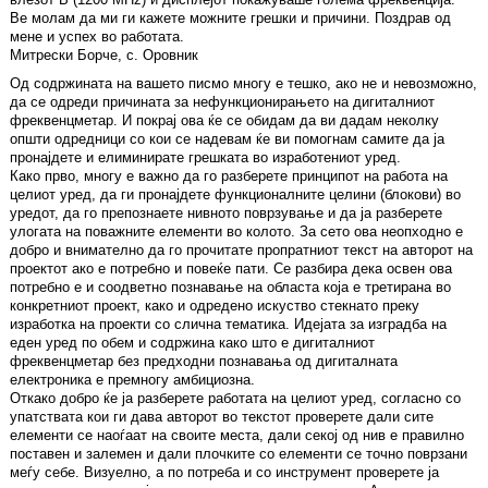
Ве молам да ми ги кажете можните грешки и причини. Поздрав од
мене и успех во работата.
Митрески Борче, с. Оровник
Од содржината на вашето писмо многу е тешко, ако не и невозможно,
да се одреди причината за нефункционирањето на дигиталниот
фреквенцметар. И покрај ова ќе се обидам да ви дадам неколку
општи одредници со кои се надевам ќе ви помогнам самите да ја
пронајдете и елиминирате грешката во изработениот уред.
Како прво, многу е важно да го разберете принципот на работа на
целиот уред, да ги пронајдете функционалните целини (блокови) во
уредот, да го препознаете нивното поврзување и да ја разберете
улогата на поважните елементи во колото. За сето ова неопходно е
добро и внимателно да го прочитате пропратниот текст на авторот на
проектот ако е потребно и повеќе пати. Се разбира дека освен ова
потребно е и соодветно познавање на областа која е третирана во
конкретниот проект, како и одредено искуство стекнато преку
изработка на проекти со слична тематика. Идејата за изградба на
еден уред по обем и содржина како што е дигиталниот
фреквенцметар без предходни познавања од дигиталната
електроника е премногу амбициозна.
Откако добро ќе ја разберете работата на целиот уред, согласно со
упатствата кои ги дава авторот во текстот проверете дали сите
елементи се наоѓаат на своите места, дали секој од нив е правилно
поставен и залемен и дали плочките со елементи се точно поврзани
меѓу себе. Визуелно, а по потреба и со инструмент проверете ја