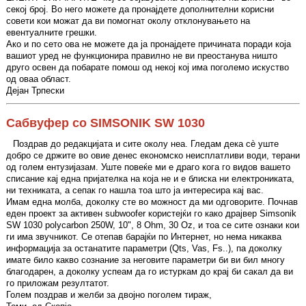
секој број. Во него можете да пронајдете дополнителни корисни
совети кои можат да ви помогнат околу отклонувањето на
евентуалните грешки.
Ако и по сето ова не можете да ја пронајдете причината поради која
вашиот уред не функционира правилно не ви преостанува ништо
друго освен да побарате помош од некој кој има поголемо искуство
од оваа област.
Дејан Трпески
Сабвуфер со SIMSONIK SW 1030
Поздрав до редакцијата и сите околу неа. Гледам дека сè уште
добро се држите во овие денес економско неисплатливи води, терани
од голем ентузијазам. Уште повеќе ми е драго кога го видов вашето
списание кај една пријателка на која не и е блиска ни електрониката,
ни техниката, а сепак го нашла тоа што ја интересира кај вас.
Имам една молба, доколку сте во можност да ми одговорите. Почнав
еден проект за активен subwoofer користејќи го како драјвер Simsonik
SW 1030 polycarbon 250W, 10", 8 Ohm, 30 Oz, и тоа се сите ознаки кои
ги има звучникот. Се отепав барајќи по Интернет, но нема никаква
информација за останатите параметри (Qts, Vas, Fs..), па доколку
имате било какво сознание за неговите параметри би ви бил многу
благодарен, а доколку успеам да го истуркам до крај би сакал да ви
го приложам резултатот.
Голем поздрав и желби за двојно поголем тираж,