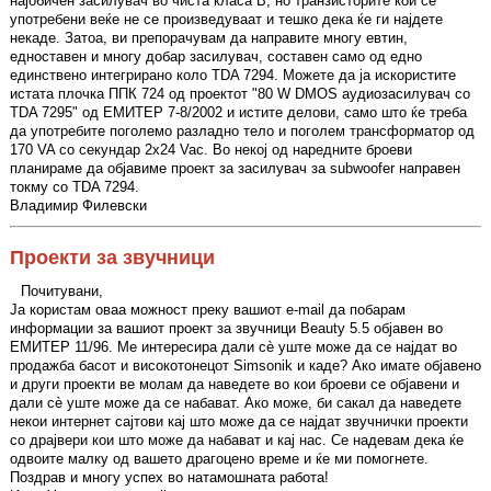
најобичен засилувач во чиста класа B, но транзисторите кои се
употребени веќе не се произведуваат и тешко дека ќе ги најдете
некаде. Затоа, ви препорачувам да направите многу евтин,
едноставен и многу добар засилувач, составен само од едно
единствено интегрирано коло TDA 7294. Можете да ја искористите
истата плочка ППК 724 од проектот "80 W DMOS аудиозасилувач со
TDA 7295" од ЕМИТЕР 7-8/2002 и истите делови, само што ќе треба
да употребите поголемо разладно тело и поголем трансформатор од
170 VA со секундар 2х24 Vac. Во некој од наредните броеви
планираме да објавиме проект за засилувач за subwoofer направен
токму со TDA 7294.
Владимир Филевски
Проекти за звучници
Почитувани,
Ја користам оваа можност преку вашиот e-mail да побарам
информации за вашиот проект за звучници Beauty 5.5 објавен во
ЕМИТЕР 11/96. Ме интересира дали сè уште може да се најдат во
продажба басот и високотонецот Simsonik и каде? Ако имате објавено
и други проекти ве молам да наведете во кои броеви се објавени и
дали сè уште може да се набават. Ако може, би сакал да наведете
некои интернет сајтови кај што може да се најдат звучнички проекти
со драјвери кои што може да набават и кај нас. Се надевам дека ќе
одвоите малку од вашето драгоцено време и ќе ми помогнете.
Поздрав и многу успех во натамошната работа!