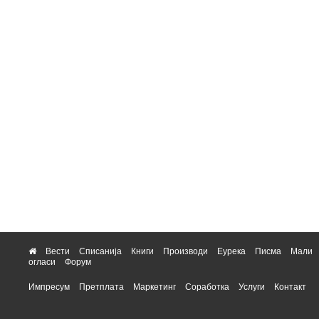
Вести
Списанија
Книги
Производи
Еурека
Писма
Мали
огласи
Форум
Импресум
Претплата
Маркетинг
Соработка
Услуги
Контакт