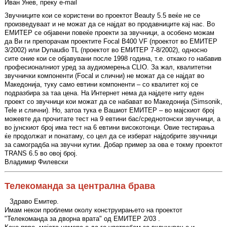
Иван Унев, преку e-mail
Звучниците кои се користени во проектот Beauty 5.5 веќе не се
произведуваат и не можат да се најдат во продавниците кај нас. Во
ЕМИТЕР се објавени повеќе проекти за звучници, а особено можам
да Ви ги препорачам проектите Focal B400 VF (проектот во ЕМИТЕР
3/2002) или Dynaudio TL (проектот во ЕМИТЕР 7-8/2002), односно
сите оние кои се објавувани после 1998 година, т.е. откако го набавив
професионалниот уред за аудиомерења CLIO. За жал, квалитетни
звучнички компоненти (Focal и слични) не можат да се најдат во
Македонија, туку само евтини компоненти – со квалитет кој се
подразбира за таа цена. На Интернет нема да најдете ниту еден
проект со звучници кои можат да се набават во Македонија (Simsonik,
Tele и слични). Но, затоа тука е Вашиот ЕМИТЕР – во мајскиот број
можевте да прочитате тест на 9 евтини бас/среднотонски звучници, а
во јунскиот број има тест на 6 евтини високотонци. Овие тестирања
ќе продолжат и понатаму, со цел да се изберат најдобрите звучници
за самоградба на звучни кутии. Добар пример за ова е токму проектот
TRANS 6.5 во овој број.
Владимир Филевски
Телекоманда за централна брава
Здраво Емитер.
Имам некои проблеми околу конструирањето на проектот
"Телекоманда за дворна врата" од ЕМИТЕР 2/03 .