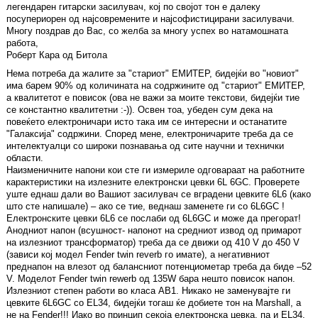
легендарен гитарски засилувач, кој по својот тон е далеку
посупериорен од најсовремените и најсофистицирани засилувачи.
Многу поздрав до Вас, со желба за многу успех во натамошната
работа,
Роберт Кара од Битола
Нема потреба да жалите за "стариот" ЕМИТЕР, бидејќи во "новиот"
има барем 90% од количината на содржините од "стариот" ЕМИТЕР,
а квалитетот е повисок (ова не важи за моите текстови, бидејќи тие
се константно квалитетни :-)). Освен тоа, убеден сум дека на
повеќето електроничари исто така им се интересни и останатите
"Галаксија" содржини. Според мене, електроничарите треба да се
интелектуалци со широки познавања од сите научни и технички
области.
Наизменичните напони кои сте ги измериле одговараат на работните
карактеристики на излезните електронски цевки 6L 6GC. Проверете
уште еднаш дали во Вашиот засилувач се вградени цевките 6L6 (како
што сте напишале) – ако се тие, веднаш заменете ги со 6L6GC !
Електронските цевки 6L6 се послаби од 6L6GC и може да прегорат!
Анодниот напон (всушност- напонот на средниот извод од примарот
на излезниот трансформатор) треба да се движи од 410 V до 450 V
(зависи кој модел Fender twin reverb го имате), а негативниот
преднапон на влезот од балансниот потенциометар треба да биде –52
V. Моделот Fender twin rewerb од 135W бара нешто повисок напон.
Излезниот степен работи во класа AB1. Никако не заменувајте ги
цевките 6L6GC со EL34, бидејќи тогаш ќе добиете тон на Marshall, а
не на Fender!!! Иако во принцип секоја електронска цевка, па и EL34,