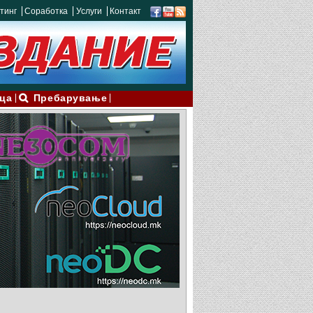
тинг
Соработка
Услуги
Контакт
ца
Пребарување