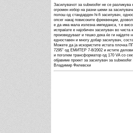
Засилувачот за subwoofer не се разликува н
огромен избор на разни шеми за засилувачи
полош од стандарден hi-fi засилувач, одн
опсег накај повисоките фреквенции, дозвол
е да има мала излезна импеданса, т.е вис
испраќате е најобичен засилувач во чиста 
произведуваат и тешко дека ќе ги најдете 
едноставен и многу добар засилувач, сост
Можете да ја искористите истата плочка 
7295" од ЕМИТЕР 7-8/2002 и истите делови
и поголем трансформатор од 170 VA со сек
објавиме проект за засилувач за subwoofer
Владимир Филевски