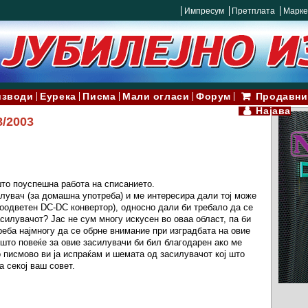
Импресум
Претплата
Марке
изводи
Еурека
Писма
Мали огласи
Форум
Продавни
Најава
8/2003
што поуспешна работа на списанието.
лувач (за домашна употреба) и ме интересира дали тој може
соодветен DC-DC конвертор), односно дали би требало да се
силувачот? Јас не сум многу искусен во оваа област, па би
треба најмногу да се обрне внимание при изградбата на овие
ешто повеќе за овие засилувачи би бил благодарен ако ме
о писмово ви ја испраќам и шемата од засилувачот кој што
а секој ваш совет.