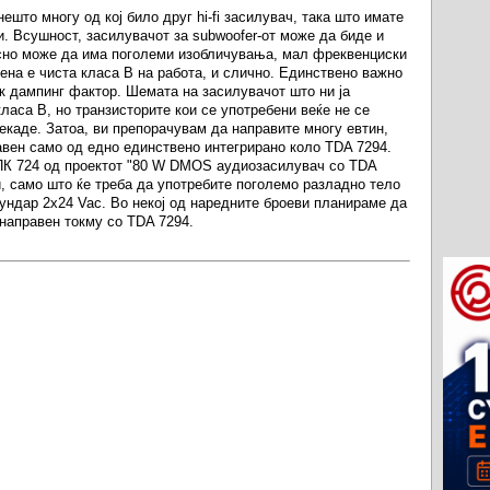
ешто многу од кој било друг hi-fi засилувач, така што имате
. Всушност, засилувачот за subwoofer-от може да биде и
осно може да има поголеми изобличувања, мал фреквенциски
ена е чиста класа B на работа, и слично. Единствено важно
ок дампинг фактор. Шемата на засилувачот што ни ја
класа B, но транзисторите кои се употребени веќе не се
некаде. Затоа, ви препорачувам да направите многу евтин,
авен само од едно единствено интегрирано коло TDA 7294.
ППК 724 од проектот "80 W DMOS аудиозасилувач со TDA
, само што ќе треба да употребите поголемо разладно тело
ундар 2х24 Vac. Во некој од наредните броеви планираме да
 направен токму со TDA 7294.