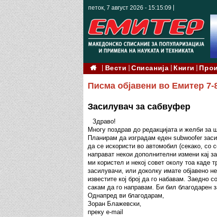
петок, 7 август 2026 - 15:15:10
Вести
Списанија
Книги
Про
Писма објавени во Емитер 7-
Засилувач за сабвуфер
Здраво!
Многу поздрав до редакцијата и желби за 
Планирам да изградам еден subwoofer заси
да се искористи во автомобил (секако, со 
направат некои дополнителни измени кај за
ми користел и некој совет околу тоа каде 
засилувачи, или доколку имате објавено н
известите кој број да го набавам. Заедно с
сакам да го направам. Би бил благодарен з
Однапред ви благодарам,
Зоран Блажевски,
преку e-mail