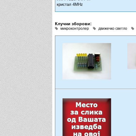
кристал 4MHz
Клучни зборови:
микроконтролер
движечко светло