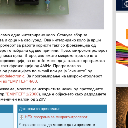
само едно интегрирано коло. Станува збор за
а и срце на овој уред. Ова интегрирано коло ја врши
ролерот за работа користи такт со фреквенција од
ерот е избрана од две причини. Прво, микроконтролерот
ајниска цена. Второ, ако имате микроконтролер што
фреквенција, во него ќе може да ја вчитате програмата
 такт фреквенција од 4MHz. Програмата за
 од редакцијата по e-mail или да ја “симнете” од
dbdelectronic
. За програмирање на микроконтролерот
н во “ЕМИТЕР” 4/03
.
 реклама, можете да искористите некои од претходните
пр.
”ЕМИТЕР” 1/2000
), каде е објаснето како дадодадете
изменичен напон од 220V.
Датотеки за преземање:
HEX програма за микроконтролерот
* најавете се за да можете да ги преземете