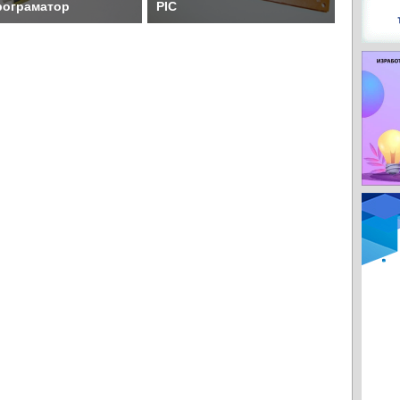
рограматор
PIC