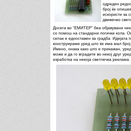
одреден редос
број ќе опише
искористи за 
движечко свет
Досега во “ЕМИТЕР” беа објавувани нек
со помош на стандарни логички кола. Ов
сепак е едноставен за градба. Идејата 
конструираме уред што ќе има мал број
Имено, онака како што е прикажан, уред
може и да го вградите во некој друг уре
изработка на некоја светлечка реклама.