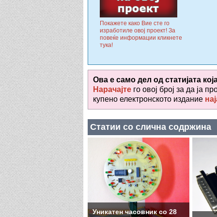
Покажете како Вие сте го
изработиле овој проект! За
повеќе информации кликнете
тука!
Ова е само дел од статијата кој
Нарачајте
го овој број за да ја пр
купено електронското издание
нај
Статии со слична содржина
Уникатен часовник со 28