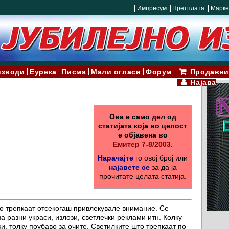
Импресум
Претплата
Марке
изводи
Еурека
Писма
Мали огласи
Форум
Продавни
Најава
Ова е само дел од
статијата која во целост
е објавена во
Емитер 7-8/2003.
Нарачајте
го овој број или
најавете се
за да ја
прочитате целата статија.
о трепкаат отсекогаш привлекувале внимание. Се
а разни украси, излози, светлечки реклами итн. Колку
и, толку поубаво за очите. Светилките што трепкаат по