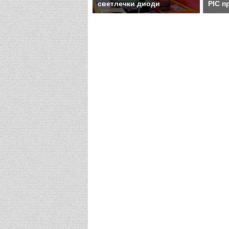
светлечки диоди
PIC п