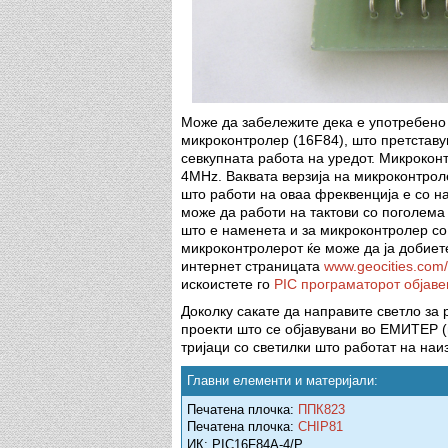
Mоже да забележите дека е употребено 
микроконтролер (16F84), што претставув
севкупната работа на уредот. Микроконт
4MHz. Ваквата верзија на микроконтрол
што работи на оваа фреквенција е со н
може да работи на тактови со поголема 
што е наменета и за микроконтролер со
микроконтролерот ќе може да ја добиете
интернет страницата
www.geocities.com/
искоистете го
PIC програматорот објаве
Доколку сакате да направите светло за
проекти што се објавувани во ЕМИТЕР (
тријаци со светилки што работат на на
Главни елементи и материјали:
Печатена плочка:
ППК823
Печатена плочка:
CHIP81
ИК: PIC16F84A-4/P