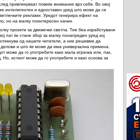
лед привлекуваат повеќе внимание врз себе. Во овој
ме интелигентен и едноставен уред што може да се
светлечките реклами. Уредот генерира ефект на
ло, но на малку поинтересен начин.
олку проекти за движечки светла. Тие беа изработувани
ој пат ќе стане збор за малку понапреден уред кој
потекнува од нашите читатели, а ние решивме да
 делови и што ќе може да има универзална примена.
от може да го употребите како мала играчка или, пак,
д. Но, истиот може да го употребите и како основа за