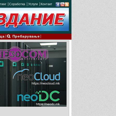
тинг
Соработка
Услуги
Контакт
ца
Пребарување