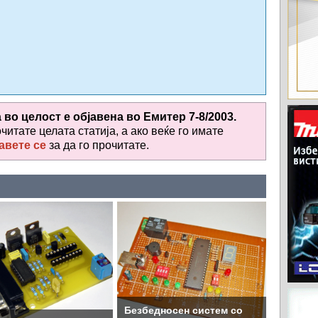
а во целост е објавена во
Емитер 7-8/2003.
очитате целата статија, а ако веќе го имате
авете се
за да го прочитате
.
Безбедносен систем со