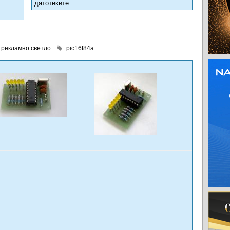
датотеките
рекламно светло
pic16f84a