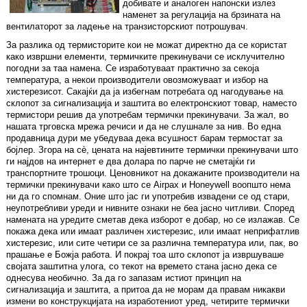
добивате и аналоген напонски излез
наменет за регулација на брзината на
вентилаторот за ладење на транзисторскиот потрошувач.
За разлика од термисторите кои не можат директно да се користат
како извршни елементи, термичките прекинувачи се исклучително
погодни за таа намена. Се изработуваат практично за секоја
температура, а некои производители овозможуваат и избор на
хистерезисот. Сакајќи да ја избегнам потребата од нагодување на
склопот за сигнализација и заштита во електронскиот товар, наместо
термистори решив да употребам термички прекинувачи. За жал, во
нашата трговска мрежа речиси и да не слушнале за нив. Во една
продавница дури ме убедуваа дека всушност барам термостат за
бојлер. Згора на сè, цената на најевтините термички прекинувачи што
ги најдов на интернет е два долара по парче не сметајќи ги
транспортните трошоци. Ценовникот на докажаните производители на
термички прекинувачи како што се Airpax и Honeywell воопшто нема
ни да го спомнам. Оние што јас ги употребив извадени се од стари,
неупотребливи уреди и нивните ознаки не беа јасно читливи. Според
намената на уредите сметав дека изборот е добар, но се излажав. Се
покажа дека или имаат различен хистерезис, или имаат неприфатлив
хистерезис, или сите четири се за различна температура или, пак, во
прашање е Божја работа. И покрај тоа што склопот ја извршуваше
својата заштитна улога, со текот на времето стана јасно дека се
однесува необично. За да го запазам истиот принцип на
сигнализација и заштита, а притоа да не морам да правам никакви
измени во конструкцијата на изработениот уред, четирите термички