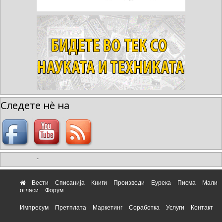
Следете нè на
-
Вести
Списанија
Книги
Производи
Еурека
Писма
Мали
огласи
Форум
Импресум
Претплата
Маркетинг
Соработка
Услуги
Контакт