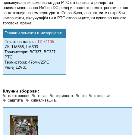
прекинувачи ги заменив со два PTC отпорника, а релејот за
наизменичен напон Re1 со DC релеј и соодветен електронски склоп
за детекција на температурата. Се разбира, овојпат сите потребни
компоненти, вклучувајќи ги и PTC отпорниците, ги купив во нашата
трговска мрежа.
Главни елементи и материјали:
Печатена плочка:
ППК1105
ИК: LM358, LM393
Транзистори: BC337, BC327
PTC
Термистори: 47оми/25°C
Релеј 12Vdc
Клучни зборови:
електронски
товар
термостат
ptc
отпорник
заштита
сигнализација.