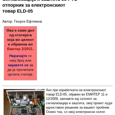
отпорник за електронскиот
товар ELD-05
Автор: Георги Ефтимов
Ова е само дел
од статијата
која во целост
е објавена во
Емитер 2/2011.
Нарачајте
го
овој број или
најавете се
за
да ја прочитате
целата статија.
Ако при изработката на електронскиот
товар ELD-05, објавен во ЕМИТЕР 11 и
12/2009, запнавте кај склопот за
сигнализација и заштита, овој проект нуди
едноставно решение за вашиот проблем.
Освен тоа, со овој електронски склоп