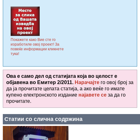
Покажете како Вие сте го
изработиле овој проект! За
повеќе информации кликнете
тука!
Ова е само дел од статијата која во целост е
објавена во
Емитер 2/2011.
Нарачајте
го овој број за
да ја прочитате целата статија, а ако веќе го имате
купено електронското издание
најавете се
за да го
прочитате
.
Статии со слична содржина