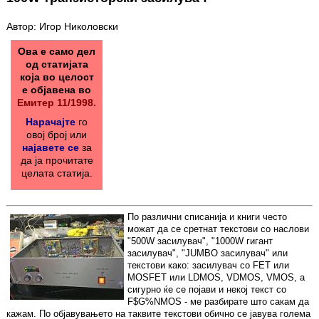
Автор: Игор Николовски
Ова е само дел
од статијата
која во целост
е објавена во
Емитер 11/1998.
Нарачајте
го
овој број или
најавете се
за
да ја прочитате
целата статија.
По различни списанија и книги често
можат да се сретнат текстови со наслови
"500W засилувач", "1000W гигант
засилувач", "JUMBO засилувач" или
текстови како: засилувач со FET или
MOSFET или LDMOS, VDMOS, VMOS, а
сигурно ќе се појави и некој текст со
F$G%NMOS - ме разбирате што сакам да
кажам. По објавувањето на таквите текстови обично се јавува голема