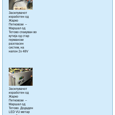
Засилувачот
изработен од
Жарко
Петковски –
Маршал од
Тетово спакуван во
кутија од стар
германски
разгласен
систем, на
напон 2x 48V
Засилувачот
изработен од
Жарко
Петковски –
Маршал од
Тетово. Додаден
LED VU метар