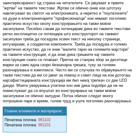
заинтересираност од страна на читателите. Се јавуваат и првите
"жртви" на таквите текстови. Жртви се обично оние кои штотуку
навлегуваат во светот на електрониката, а неретко и "поупатените"
па дури и електроничарите "професионалци" кои немаат поголемо
практично искуство околу конструирањето на такви моќни
засилувачи. Посебно сакам да потенцирам дека во таквите текстови
ретко експлицитно се потенцира што конструкторот на таквиот
засилувач треба да поседува освен текст на неколку страници,
ентузијазам, и соодветни компоненти. Треба да поседува и големо
практично искуство, да ги знае "малите тајни на големите мајстори"
на таквите конструкции, и да знае дека грешките кај таквите
конструкции скапо се плаќаат. Притоа не станува збор за десетици
марки за само една скоро безначајна грешка, туку за големи
разочарувања и комплекси. Често ми се случува по објавувањето на
такви текстови да ми се јават за помош и совет лица на кои дотогаш
најсофистицираната конструкција им бил некој трепкач со две LED
диоди. Моите уверувања упатени кон нив дека подобро да не ни
помислуваат да се впуштат во конструирање на такви моќни
засилувачи се обично залудни. Потоа обично следат многу
потрошени пари и време, голем труд и уште поголемо разочарување.
Главни елементи и материјали:
Печатена плочка:
981102
Печатена плочка:
981101