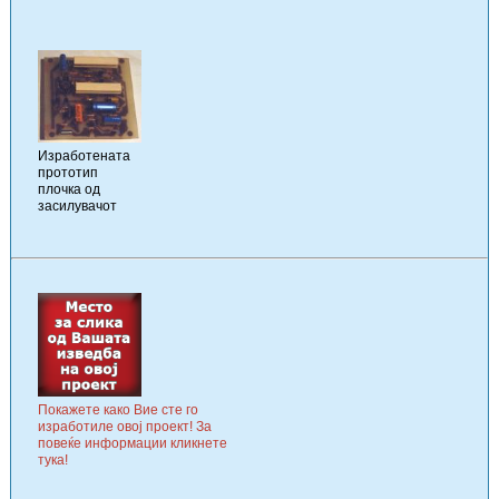
Изработената
прототип
плочка од
засилувачот
Покажете како Вие сте го
изработиле овој проект! За
повеќе информации кликнете
тука!