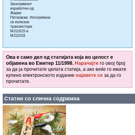
Засилувачот
изработен од
Жарко
Петковски. Употребени
се излезни
транзистори
MJ11015 и
MJ11016
Ова е само дел од статијата која во целост е
објавена во
Емитер 11/1998.
Нарачајте
го овој број
за да ја прочитате целата статија, а ако веќе го имате
купено електронското издание
најавете се
за да го
прочитате
.
Статии со слична содржина