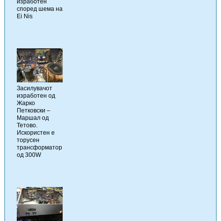
изработен
според шема на
Ei Nis
Засилувачот
изработен од
Жарко
Петковски –
Маршал од
Тетово.
Искористен е
торусен
трансформатор
од 300W