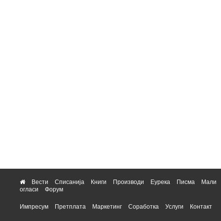
Вести
Списанија
Книги
Производи
Еурека
Писма
Мали
огласи
Форум
Импресум
Претплата
Маркетинг
Соработка
Услуги
Контакт