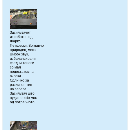
Засилувачот
изработен од
Жарко
Петковски. Воглавно
природен, мек и
широк звук,
избалансирани
средни тонови
со мал
недостаток на
високи.
Одлично за
различен тип
на забава.
Засилувач што
нуди повеќе моќ
од потребното.