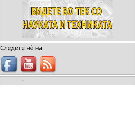
Следете нè на
-