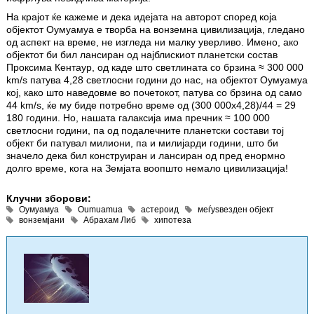
На крајот ќе кажеме и дека идејата на авторот според која
објектот Оумуамуа е творба на вонземна цивилизација, гледано
од аспект на време, не изгледа ни малку уверливо. Имено, ако
објектот би бил лансиран од најблискиот планетски состав
Проксима Кентаур, од каде што светлината со брзина ≈ 300 000
km/s патува 4,28 светлосни години до нас, на објектот Оумуамуа
кој, како што наведовме во почетокот, патува со брзина од само
44 km/s, ќе му биде потребно време од (300 000x4,28)/44 = 29
180 години. Но, нашата галаксија има пречник ≈ 100 000
светлосни години, па од подалечните планетски состави тој
објект би патувал милиони, па и милијарди години, што би
значело дека бил конструиран и лансиран од пред енормно
долго време, кога на Земјата воопшто немало цивилизација!
Клучни зборови:
Оумуамуа
Oumuamua
астероид
меѓуѕвезден објект
вонземјани
Абрахам Либ
хипотеза