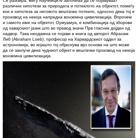
Се разбира, меѓу научниците започнаа да се појавуваат
различни хипотези за природата и потеклото на објектот, помеѓу
кои и хипотеза за неговото вештачко потекло, односно дека тој е
производ на некоја напредна вонземна цивилизација. Впрочем
и самото име на објектот, Оумуамуа, е комбинација од зборови
од хавајскиот јазик што во превод значи Прв гласник дојден од
надвор. Така неодамна се појави и книга од авторот Абрахам
Либ (Abraham Loeb), професор на Харвардскиот оддел за
астрономија, во којашто тој објаснува врз основа на што може
да се заклучи дека чудниот објект е вештачки производ на некоја
вонземна цивилизација.