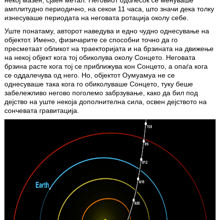
амплитудно периодично, на секои 11 часа, што значи дека толку
изнесуваше периодата на неговата ротација околу себе.
Уште понатаму, авторот наведува и едно чудно однесување на
објектот. Имено, физичарите се способни точно да го
пресметаат обликот на траекторијата и на брзината на движење
на некој објект кога тој обиколува околу Сонцето. Неговата
брзина расте кога тој се приближува кон Сонцето, а опаѓа кога
се оддалечува од него. Но, објектот Оумуамуа не се
однесуваше така кога го обиколуваше Сонцето, туку беше
забележливо негово поголемо забрзување, како да бил под
дејство на уште некоја дополнителна сила, освен дејството на
сончевата гравитација.