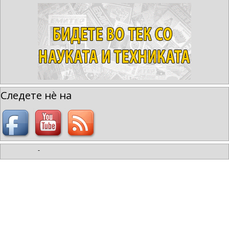
Следете нè на
-