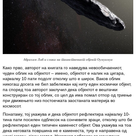
Абрахам Либ и слика на таинствениот објект Оумуамуа
Како прво, авторот на книгата го наведува невообичаениот,
чуден облик на објектот – имено, објектот е налик на цигара,
најмалку 10 пати подолг отколку што е широк. Ваков облик
никогаш досега не бил забележан кај ниту еден космички објект,
па според тоа авторот заклучил дека објектот е вештачки
конструиран со тој облик, со цел да има помал отпор од триење
при движењето низ постоечката заостаната материја во
космосот.
Понатаму, тој укажува и дека објектот рефлектира најмалку 10-
тина пати посилен одблесок на сончевите зраци, отколку што би
рефлектирал еден типичен каменест објект. Ова укажува на тоа
дека неговата површина не е каменеста, туку е направена од
некој мазен, сјаен метал. Неговиот одблесок се менуваше