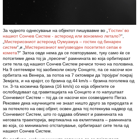
За чудното однесување на објектот пишувавме во „
’Гостин’ во
нашиот Сончев Систем - астероид или вонземно летало?
“,
„
Мистериозниот астероид Оумуамуа – гостин од бинарен
систем
“,и „
Мистериозниот меѓуѕвезден посетител сепак е
комета
?“ Затоа овде нема да се повторуваме, туку само ќе се
потсетиме дека тој ја „пресече“ рамнината во која орбитираат
сите тела од нашиот Сончев Систем речиси точно на полoвина.
На 9 септември тој заобиколи околу Сонцето, па се насочи кон
орбитата на Венера, за потоа на 7 октомври да ‘пројури’ покрај
Земјата, и на крајот, со брзина од 44 km/s – брзина поголема од
т.н. 3-та космичка брзина (16 km/s) со која објектите се
ослободуваат од гравитацијата на Сонцето и го напуштаат
Сончевиот Систем – тој да се насочи кон соѕвездието Пегаз.
Рековме дека научниците не знаат ништо друго за природата и
за потеклото на овој објект, освен дека тој потекнува надвор од
Сончевиот Систем, што го оддава обликот и рамнината на
неговата траекторија, вертикална на еклиптиката – рамнината
во која, со минимално отстапување, орбитираат сите тела од
нашиот Сончев Систем.