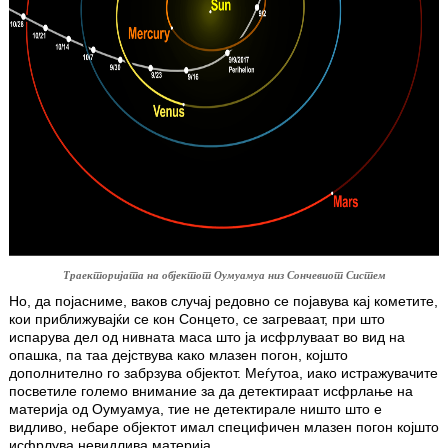
Траекторијата на објектот Оумуамуа низ Сончевиот Систем
Но, да појасниме, ваков случај редовно се појавува кај кометите,
кои приближувајќи се кон Сонцето, се загреваат, при што
испарува дел од нивната маса што ја исфрлуваат во вид на
опашка, па таа дејствува како млазен погон, којшто
дополнително го забрзува објектот. Меѓутоа, иако истражувачите
посветиле големо внимание за да детектираат исфрлање на
материја од Оумуамуа, тие не детектирале ништо што е
видливо, небаре објектот имал специфичен млазен погон којшто
исфрлува невидлива материја.