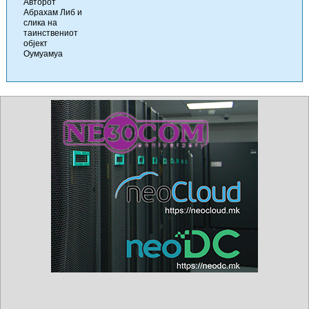
Авторот
Абрахам Либ и
слика на
таинствениот
објект
Оумуамуа