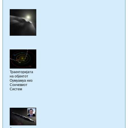
Траекторијата
на објектот
Оумуамуа низ
Сончевиот
Систем