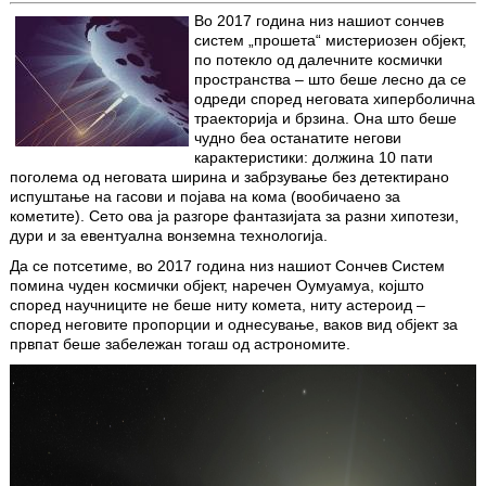
Во 2017 година низ нашиот сончев
систем „прошета“ мистериозен објект,
по потекло од далечните космички
пространства – што беше лесно да се
одреди според неговата хиперболична
траекторија и брзина. Она што беше
чудно беа останатите негови
карактеристики: должина 10 пати
поголема од неговата ширина и забрзување без детектирано
испуштање на гасови и појава на кома (вообичаено за
кометите). Сето ова ја разгоре фантазијата за разни хипотези,
дури и за евентуална вонземна технологија.
Да се потсетиме, во 2017 година низ нашиот Сончев Систем
помина чуден космички објект, наречен Оумуамуа, којшто
според научниците не беше ниту комета, ниту астероид –
според неговите пропорции и однесување, ваков вид објект за
првпат беше забележан тогаш од астрономите.