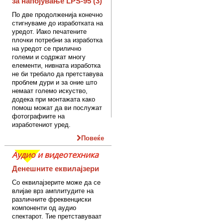
за напојување LPS-95 (3)
По две продолженија конечно
стигнуваме до изработката на
уредот. Иако печатените
плочки потребни за изработка
на уредот се прилично
големи и содржат многу
елементи, нивната изработка
не би требало да претставува
проблем дури и за оние што
немаат големо искуство,
додека при монтажата како
помош можат да ви послужат
фотографиите на
изработениот уред.
Повеќе
Аудио и видеотехника
Денешните еквилајзери
Со еквилајзерите може да се
влијае врз амплитудите на
различните фреквенциски
компоненти од аудио
спектарот. Тие претставуваат