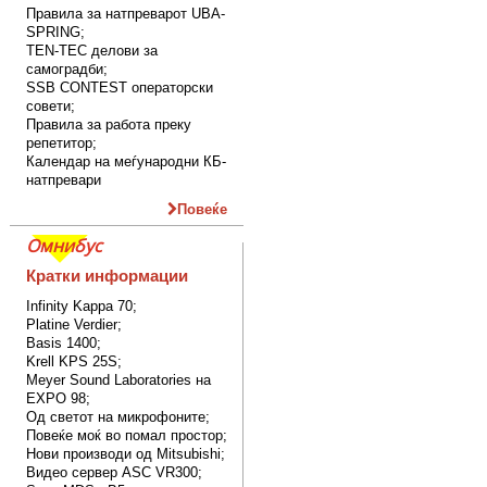
Правила за натпреварот UBA-
SPRING;
TEN-TEC делови за
самоградби;
SSB CONTEST операторски
совети;
Правила за работа преку
репетитор;
Календар на меѓународни КБ-
натпревари
Повеќе
Омнибус
Кратки информации
Infinity Kappa 70;
Platine Verdier;
Basis 1400;
Krell KPS 25S;
Meyer Sound Laboratories на
EXPO 98;
Од светот на микрофоните;
Повеќе моќ во помал простор;
Нови производи од Mitsubishi;
Видео сервер ASC VR300;