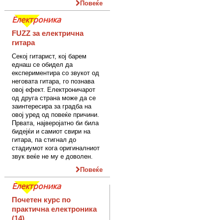
Повеќе
Електроника
FUZZ за електрична
гитара
Секој гитарист, кој барем
еднаш се обидел да
експериментира со звукот од
неговата гитара, го познава
овој ефект. Електроничарот
од друга страна може да се
заинтересира за градба на
овој уред од повеќе причини.
Првата, најверојатно би била
бидејќи и самиот свири на
гитара, па стигнал до
стадиумот кога оригиналниот
звук веќе не му е доволен.
Повеќе
Електроника
Почетен курс по
практична електроника
(14)