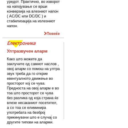
уредот. Практично, во изворот
на напојување се врши
конверзија на влезниот напон
( AC/DC или DC/DC ) и
стабилизација на излезниот
напон.
Повеќе
Електроника
Ултразвучен аларм
Како што можете да
заклучите од самиот наслов ,
овој аларм со помош на ултра
звук треба да го открие
евентуалното движење во
просторот кој се чува.
Предноста на овој аларм е во
тоа што просторот се чува
без разлика од која страна ќе
влезе несаканиот посетител,
а со тоа се елиминира
употребата на безброј
прекинувачи што е случај со
другите типови на аларми.