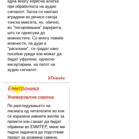
една многу корисна алатка
при обработката на аудио
сигналот. Затоа се наоѓаат
вградени во речиси секоја
тонска миксета, но, обично,
во "посиромашна" варијанта,
што се однесува до
можностите. Со многу повеќе
можности, па дури и
"раскошни", се градат како
посебни уреди кои можат да
бидат уфрлени, односно
инсертирани, на патот на
аудио сигналот.
Повеќе
Електроника
Универзална сирена
По разгледувањето на
писмата од читателите во кои
се изразени нивните желби за
проекти кои сакаат да бидат
објавени во ЕМИТЕР, мене ми
падна задачата да подготвам
проект за алармна сирена,