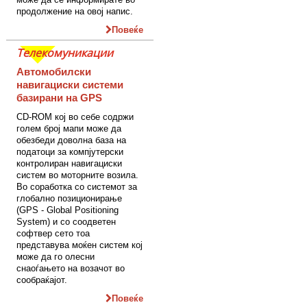
продолжение на овој напис.
Повеќе
Телекомуникации
Автомобилски
навигациски системи
базирани на GPS
CD-ROM кој во себе содржи
голем број мапи може да
обезбеди доволна база на
податоци за компјутерски
контролиран навигациски
систем во моторните возила.
Во соработка со системот за
глобално позиционирање
(GPS - Global Positioning
System) и со соодветен
софтвер сето тоа
представува моќен систем кој
може да го олесни
снаоѓањето на возачот во
сообраќајот.
Повеќе