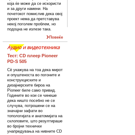
која ќе може да се искористи
и за други намени. На
почетокот помислив дека овој
проект нема да претставува
некој поголем проблем, но
подоцна не излезе така.
Повеќе
Аудио и видеотехника
Тест: CD плеер Pioneer
PD-S 505
Сè укажува на тоа дека мирот
и опуштеноста во погоните и
конструкциските и
дизајнерските бироа на
Pioneer биле само привид.
Годините во кои се чинеше
дека ништо посебно не се
случува, потрошени се на
значајни зафати во
топологијата и анатомијата на
склоповите, што резултираше
во бројни технички
унапредувања на нивните CD