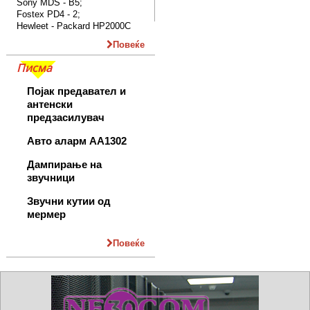
Sony MDS - B5;
Fostex PD4 - 2;
Hewleet - Packard HP2000C
Повеќе
Писма
Појак предавател и
антенски
предзасилувач
Авто аларм AA1302
Дампирање на
звучници
Звучни кутии од
мермер
Повеќе