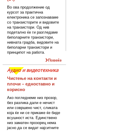
Во ова продолжение од
курсот за практична
електроника се запознаваме
со транзисторите и видовите
на транзистори. Од нив
подетално ќе ги разгледаме
биполарните транзистори,
нивната градба, видовите на
биполарни транзистори и
принципот на работа.
Повеќе
Аудио и видеотехника
Чистење на контакти и
плочи – едноставно и
корисно
Ако погледнеме низ прозор,
без разлика дали е нечист
или совршено чист, сликата
која ќе ни се прикаже ќе биде
всушност иста. Единствено
низ заматен прозорец нема
јасно да се видат најситните