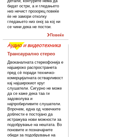
детали, контурите нема да
бидат остри, а и гледањето
низ нечист прозорец повеќе
ќе не замори отколку
гледањето низ оној за кој ни
се чини дека не постои.
Повеќе
Аудио и видеотехника
Трансаурално стерео
Двоканалната стереофонија е
најшироко распространета
пред сè поради техничко-
комерцијалната остварливост
кај најширокиот круг
слушатели. Сигурно не може
да се каже дека таа ги
задоволува и
најпробирливите слушатели.
Впрочем, една од човечките
доблести е постојано да
истражува нови можности за
подобрување на нештата. Во
поновите и позначајните
обиди за подобрување на