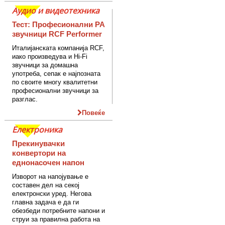
Аудио и видеотехника
Тест: Професионални PA
звучници RCF Performer
Италијанската компанија RCF,
иако произведува и Hi-Fi
звучници за домашна
употреба, сепак е најпозната
по своите многу квалитетни
професионални звучници за
разглас.
Повеќе
Електроника
Прекинувачки
конвертори на
еднонасочен напон
Изворот на напојување е
составен дел на секој
електронски уред. Негова
главна задача е да ги
обезбеди потребните напони и
струи за правилна работа на