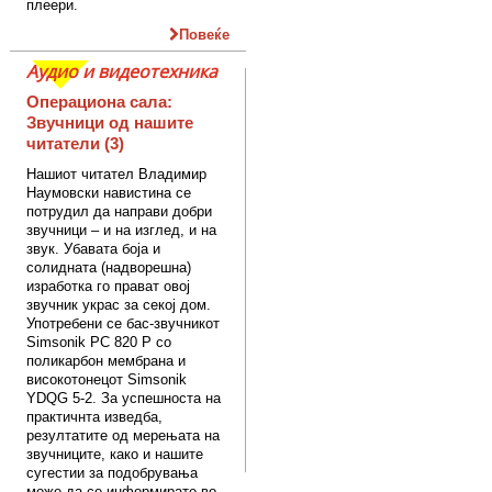
плеери.
Повеќе
Аудио и видеотехника
Операциона сала:
Звучници од нашите
читатели (3)
Нашиот читател Владимир
Наумовски навистина се
потрудил да направи добри
звучници – и на изглед, и на
звук. Убавата боја и
солидната (надворешна)
изработка го прават овој
звучник украс за секој дом.
Употребени се бас-звучникот
Simsonik PC 820 P со
поликарбон мембрана и
високотонецот Simsonik
YDQG 5-2. За успешноста на
практичнта изведба,
резултатите од мерењата на
звучниците, како и нашите
сугестии за подобрувања
може да се информирате во