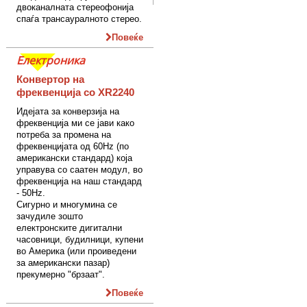
двоканалната стереофонија
спаѓа трансауралното стерео.
Повеќе
Електроника
Конвертор на
фреквенција со XR2240
Идејата за конверзија на
фреквенција ми се јави како
потреба за промена на
фреквенцијата од 60Hz (по
американски стандард) која
управува со саатен модул, во
фреквенција на наш стандард
- 50Hz.
Сигурно и многумина се
зачудиле зошто
електронските дигитални
часовници, будилници, купени
во Америка (или проиведени
за американски пазар)
прекумерно "брзаат".
Повеќе