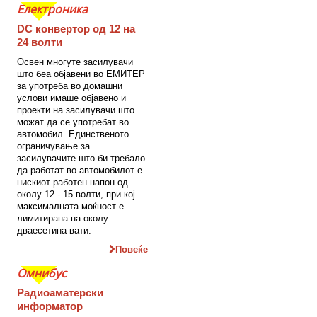
Електроника
DC конвертор од 12 на
24 волти
Освен многуте засилувачи
што беа објавени во ЕМИТЕР
за употреба во домашни
услови имаше објавено и
проекти на засилувачи што
можат да се употребат во
автомобил. Единственото
ограничување за
засилувачите што би требало
да работат во автомобилот е
нискиот работен напон од
околу 12 - 15 волти, при кој
максималната моќност е
лимитирана на околу
дваесетина вати.
Повеќе
Омнибус
Радиоаматерски
информатор