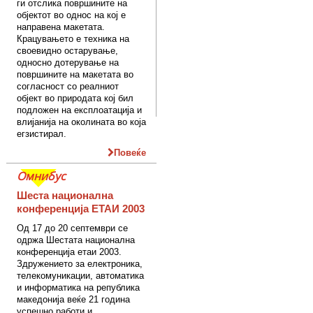
ги отслика површините на
објектот во однос на кој е
направена макетата.
Крацувањето е техника на
своевидно остарување,
односно дотерување на
површините на макетата во
согласност со реалниот
објект во природата кој бил
подложен на експлоатација и
влијанија на околината во која
егзистирал.
Повеќе
Омнибус
Шеста национална
конференција ЕТАИ 2003
Од 17 до 20 септември се
одржа Шестата национална
конференција етаи 2003.
Здружението за електроника,
телекомуникации, автоматика
и информатика на република
македонија веќе 21 година
успешно работи и