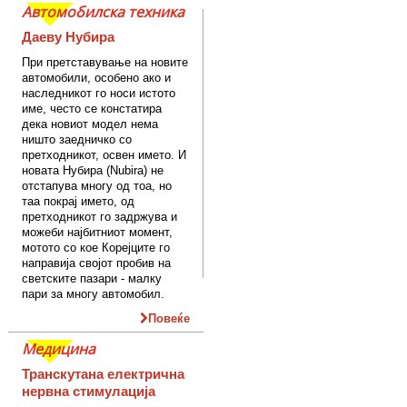
Автомобилска техника
Даеву Нубира
При претставување на новите
автомобили, особено ако и
наследникот го носи истото
име, често се констатира
дека новиот модел нема
ништо заедничко со
претходникот, освен името. И
новата Нубира (Nubira) не
отстапува многу од тоа, но
таа покрај името, од
претходникот го задржува и
можеби најбитниот момент,
мотото со кое Корејците го
направија својот пробив на
светските пазари - малку
пари за многу автомобил.
Повеќе
Медицина
Транскутана електрична
нервна стимулација