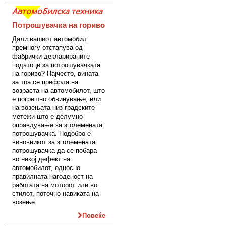
Автомобилска техника
Потрошувачка на гориво
Дали вашиот автомобил
премногу отстапува од
фабрички декларираните
податоци за потрошувачката
на гориво? Најчесто, вината
за тоа се префрла на
возраста на автомобилот, што
е погрешно обвинување, или
на возењата низ градските
метежи што е делумно
оправдување за зголемената
потрошувачка. Подобро е
виновникот за зголемената
потрошувачка да се побара
во некој дефект на
автомобилот, односно
правилната нагоденост на
работата на моторот или во
стилот, поточно навиката на
возење.
Повеќе