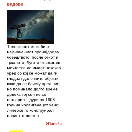
видови
Телескопот можеби е
најзначајниот пронајдок за
човештвото, после огнот и
тркалото. Луѓето отсекогаш
мечтаеле да имаат некаков
уред со кој ќе можат да ги
гледаат далечните објекти
како да се блиску пред нив,
но поминало долго време
додека тој сон не се
остварил – дури во 1608
година холанѓанецот ханс
липерхе го конструирал
првиот телескоп.
Повеќе