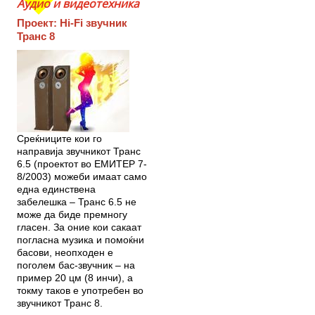
Аудио и видеотехника
Проект: Hi-Fi звучник
Транс 8
Среќниците кои го
направија звучникот Транс
6.5 (проектот во ЕМИТЕР 7-
8/2003) можеби имаат само
една единствена
забелешка – Транс 6.5 не
може да биде премногу
гласен. За оние кои сакаат
погласна музика и помоќни
басови, неопходен е
поголем бас-звучник – на
пример 20 цм (8 инчи), а
токму таков е употребен во
звучникот Транс 8.