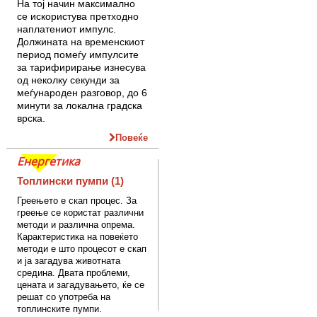
На тој начин максимално
се искористува претходно
наплатениот импулс.
Должината на временскиот
период помеѓу импулсите
за тарифирирање изнесува
од неколку секунди за
меѓународен разговор, до 6
минути за локална градска
врска.
Повеќе
Енергетика
Топлински пумпи (1)
Греењето е скап процес. За
греење се користат различни
методи и различна опрема.
Карактеристика на повеќето
методи е што процесот е скап
и ја загадува животната
средина. Двата проблеми,
цената и загадувањето, ќе се
решат со употреба на
топлинските пумпи.