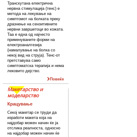
Транскутана електрична
нервна стимулација (тенс) е
метода на лекување на
симптомот на болката преку
дразнење на сензитивните
нервни завршетоци во кожата.
Таа е една од најчесто
применуваните форми на
електроаналгезија
(намалување на болка со
некој вид на струја). Тенс-от
претставува само
симптоматска терапија и нема
лековито дејство.
Повеќе
Макетарство и
моделарство
Крацување
Секој макетар се труди да
изработи макета која на
најдобар можен начин ќе ја
отслика реалноста, односно
на најдобар можен начин ќе