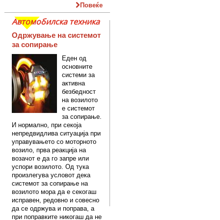
Повеќе
Автомобилска техника
Одржување на системот
за сопирање
Еден од
основните
системи за
активна
безбедност
на возилото
е системот
за сопирање.
И нормално, при секоја
непредвидлива ситуација при
управувањето со моторното
возило, прва реакција на
возачот е да го запре или
успори возилото. Од тука
произлегува условот дека
системот за сопирање на
возилото мора да е секогаш
исправен, редовно и совесно
да се одржува и поправа, а
при поправките никогаш да не