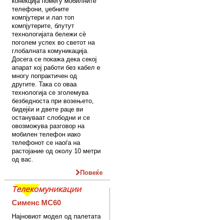
конекција помеѓу мобилните
телефони, џебните
компјутери и лап топ
компјутерите, блутут
технологијата бележи сè
поголем успех во светот на
глобалната комуникација.
Досега се покажа дека секој
апарат кој работи без кабел е
многу попрактичен од
другите. Така со оваа
технологија се зголемува
безбедноста при возењето,
бидејќи и двете раце ви
остануваат слободни и се
овозможува разговор на
мобилен телефон иако
телефонот се наоѓа на
растојание од околу 10 метри
од вас.
Повеќе
Телекомуникации
Сименс MC60
Најновиот модел од палетата