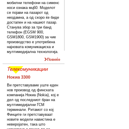
мобилни телефони на сименс
носи ознака мц60. Моделот
се појави на пазарот од
неодамна, а од скоро ќе биде
достапен и на нашиот пазар.
Станува збор за три банд
телефон (EGSM 900,
GSM1800, GSM1900) за чие
производство е употребена
најновата комуникациска и
мултимедијална технологија.
Повеќе
Телекомуникации
Нокиа 3300
Ви претставуваме уште еден
нов производ од финската
компанија Нокиа (Nokia), кој е
дел од последниот бран на
мултимедијални ГСМ
терминали. Ритамот со кој
Финците ги претставуваат
новите модели навистина е
неверојатен, така што