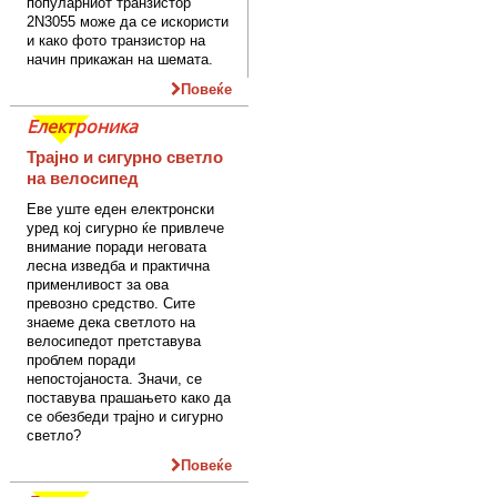
популарниот транзистор
2N3055 може да се искористи
и како фото транзистор на
начин прикажан на шемата.
Повеќе
Електроника
Трајно и сигурно светло
на велосипед
Еве уште еден електронски
уред кој сигурно ќе привлече
внимание поради неговата
лесна изведба и практична
применливост за ова
превозно средство. Сите
знаеме дека светлото на
велосипедот претставува
проблем поради
непостојаноста. Значи, се
поставува прашањето како да
се обезбеди трајно и сигурно
светло?
Повеќе