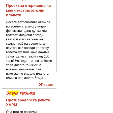
Проект за откривање на
мали екстрасоларни
планети
Досега астрономите откриле
во вселената многу чудни
феномени: црни дупки кои
голтаат милиони ѕвезди,
квазари кои светкаат на
самиот раб на вселената,
неутронски ѕвезди со толку
голема густина како лажиче
за чај да има тежина од 100
тони! Но, еден тип на небески
тела досега го избегна
нивното внимание. Тие
никогаш не виделе планета
слична на нашата Земја.
Повеќе
Воена техника
Противрадарска ракета
ХАРМ
Она што ги принуди