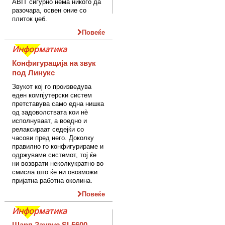
ABIT сигурно нема никого да
разочара, освен оние со
плиток џеб.
Повеќе
Информатика
Конфигурација на звук
под Линукс
Звукот кој го произведува
еден компјутерски систем
претставува само една нишка
од задоволствата кои нè
исполнуваат, а воедно и
релаксираат седејќи со
часови пред него. Доколку
правилно го конфигурираме и
одржуваме системот, тој ќе
ни возврати неколкукратно во
смисла што ќе ни овозможи
пријатна работна околина.
Повеќе
Информатика
Шарп Заурус SL5600