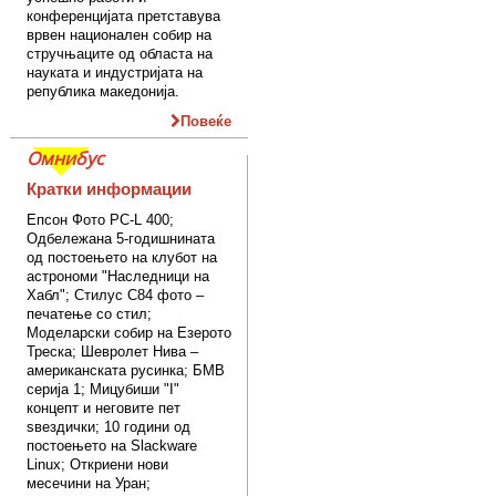
конференцијата претставува
врвен национален собир на
стручњаците од областа на
науката и индустријата на
република македонија.
Повеќе
Омнибус
Кратки информации
Епсон Фото PC-L 400;
Одбележана 5-годишнината
од постоењето на клубот на
астрономи "Наследници на
Хабл"; Стилус C84 фото –
печатење со стил;
Моделарски собир на Езерото
Треска; Шевролет Нива –
американската русинка; БМВ
серија 1; Мицубиши "I"
концепт и неговите пет
ѕвездички; 10 години од
постоењето на Slackware
Linux; Откриени нови
месечини на Уран;