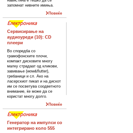
навистина е тешко да се
запомнат нивните имиња.
Повеќе
Електроника
Сервисирање на
аудиоуреди (10): CD
плеери
Во споредба со
грамофонските плочи,
компакт дисковите многу
малку страдаат од кликови,
завивање (wow&flutter),
гребаници и сл. Ако на
ласерскиот пикап и на дискот
им се посветува соодветното
внимание, ќе може да се
користат многу долго.
Повеќе
Електроника
Генератор на импулси со
интегрирано коло 555