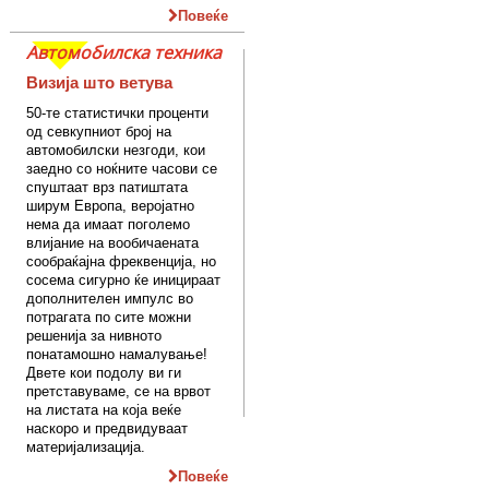
Повеќе
Автомобилска техника
Визија што ветува
50-те статистички проценти
од севкупниот број на
автомобилски незгоди, кои
заедно со ноќните часови се
спуштаат врз патиштата
ширум Европа, веројатно
нема да имаат поголемо
влијание на вообичаената
сообраќајна фреквенција, но
сосема сигурно ќе иницираат
дополнителен импулс во
потрагата по сите можни
решенија за нивното
понатамошно намалување!
Двете кои подолу ви ги
претставуваме, се на врвот
на листата на која веќе
наскоро и предвидуваат
материјализација.
Повеќе