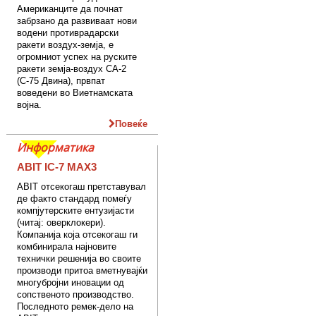
Американците да почнат
забрзано да развиваат нови
водени противрадарски
ракети воздух-земја, е
огромниот успех на руските
ракети земја-воздух СА-2
(С-75 Двина), првпат
воведени во Виетнамската
војна.
Повеќе
Информатика
ABIT IC-7 MAX3
ABIT отсекогаш претставувал
де факто стандард помеѓу
компјутерските ентузијасти
(читај: оверклокери).
Компанија која отсекогаш ги
комбинирала најновите
технички решенија во своите
производи притоа вметнувајќи
многубројни иновации од
сопственото производство.
Последното ремек-дело на