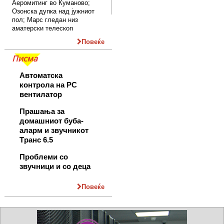
Аеромитинг во Куманово;
Озонска дупка над јужниот
пол; Марс гледан низ
аматерски телескоп
Повеќе
Писма
Автоматска
контрола на PC
вентилатор
Прашања за
домашниот буба-
аларм и звучникот
Tранс 6.5
Проблеми со
звучници и со деца
Повеќе