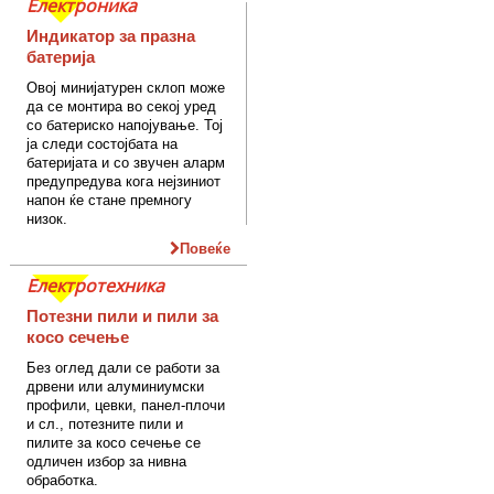
Електроника
Индикатор за празна
батерија
Овој минијатурен склоп може
да се монтира во секој уред
со батериско напојување. Тој
ја следи состојбата на
батеријата и со звучен аларм
предупредува кога нејзиниот
напон ќе стане премногу
низок.
Повеќе
Електротехника
Потезни пили и пили за
косо сечење
Без оглед дали се работи за
дрвени или алуминиумски
профили, цевки, панел-плочи
и сл., потезните пили и
пилите за косо сечење се
одличен избор за нивна
обработка.