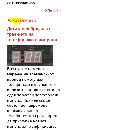
се импровизира.
Повеќе
Електроника
Дигитален бројач за
траењето на
телефонските импулси
Бројачот е наменет за
мерење на временскиот
период помеѓу два
телефонски импулси, како
индикатор на должината на
еден тарифен телефонски
импулс. Примената се
состои во навремено
прекинување на
телефонската врска, пред
да пристигне новиот
импулс за тарифирирање.