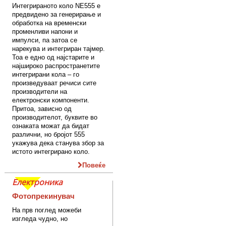
Интегрираното коло NE555 е
предвидено за генерирање и
обработка на временски
променливи напони и
импулси, па затоа се
нарекува и интегриран тајмер.
Тоа е едно од најстарите и
најшироко распространетите
интегрирани кола – го
произведуваат речиси сите
производители на
електронски компоненти.
Притоа, зависно од
производителот, буквите во
ознаката можат да бидат
различни, но бројот 555
укажува дека станува збор за
истото интегрирано коло.
Повеќе
Електроника
Фотопрекинувач
На прв поглед можеби
изгледа чудно, но