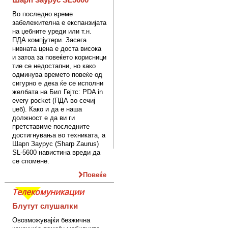
Во последно време
забележителна е експанзијата
на џебните уреди или т.н.
ПДА компјутери. Засега
нивната цена е доста висока
и затоа за повеќето корисници
тие се недостапни, но како
одминува времето повеќе од
сигурно е дека ќе се исполни
желбата на Бил Гејтс: PDA in
every pocket (ПДА во сечиј
џеб). Како и да е наша
должност е да ви ги
претставиме последните
достигнувања во техниката, а
Шарп Заурус (Sharp Zaurus)
SL-5600 навистина вреди да
се спомене.
Повеќе
Телекомуникации
Блутут слушалки
Овозможувајќи безжична