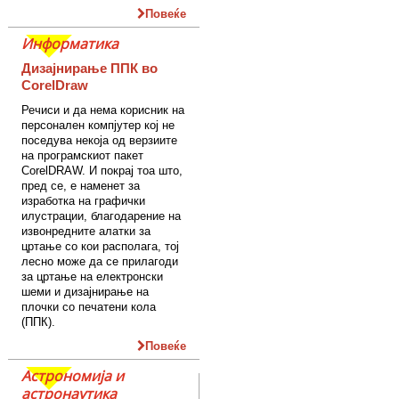
Повеќе
Информатика
Дизајнирање ППК во
CorelDraw
Речиси и да нема корисник на
персонален компјутер кој не
поседува некоја од верзиите
на програмскиот пакет
CorelDRAW. И покрај тоа што,
пред се, е наменет за
изработка на графички
илустрации, благодарение на
извонредните алатки за
цртање со кои располага, тој
лесно може да се прилагоди
за цртање на електронски
шеми и дизајнирање на
плочки со печатени кола
(ППК).
Повеќе
Астрономија и
астронаутика