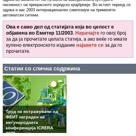
писменост на прекрасното охридско крајбрежје. Во истиот период се
одржа и аас 2003 интернационален симпозиум на применети
автоматски ситеми.
Ова е само дел од статијата која во целост е
објавена во
Емитер 11/2003.
Нарачајте
го овој број
за да ја прочитате целата статија, а ако веќе го имате
купено електронското издание
најавете се
за да го
прочитате
.
Статии со слична содржина
Труд на истражувачи од
ФЕИТ награден на
меѓународната
конференција ICRERA
2025