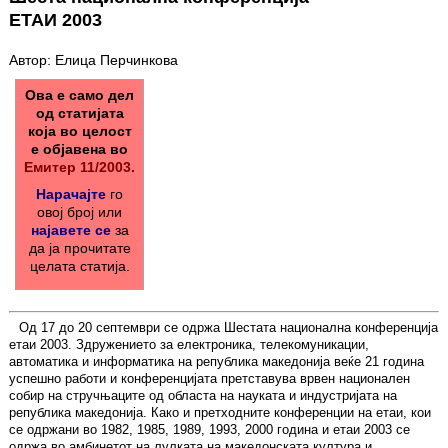
ЕТАИ 2003
Автор: Елица Перчинкова
Ова е само дел
од статијата
која во целост
е објавена во
Емитер 11/2003.
Нарачајте
го
овој број или
најавете се
за
да ја прочитате
целата статија.
Од 17 до 20 септември се одржа Шестата национална конференција
етаи 2003. Здружението за електроника, телекомуникации,
автоматика и информатика на република македонија веќе 21 година
успешно работи и конференцијата претставува врвен национален
собир на стручњаците од областа на науката и индустријата на
република македонија. Како и претходните конференции на етаи, кои
се одржани во 1982, 1985, 1989, 1993, 2000 година и етаи 2003 се
одржа во амбинетот на лулката на македонската култура и