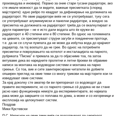
произведува и иновира). Порано за оние стари гусани радијатори, ако
сте имале можност да ги видите, важеше пресметката (според
мајсторите): едно ребро по квадрат за дефинирање на должината на
радијаторот. Но овие радијатори веќе не се употребуваат, туку сега
се употребуваат алуминиумски и панелни радијатори, а воедно за
пресметка на должината на радијаторот треба да се вкалкулираат и
други параметри – не е исто дали водата што ќе кружи во
радијаторот е 40 степени или е 80 степени. Во однос на големината
на цевките, се пресметуваат струјни загуби и поединечни протоци,
т.е. да не се случи пумпата да не може да избутка вода до крајниот
радијатор, па тој воопшто да не грее. Во однос на потребните
пресметки и поврзувањето на котелот и инсталацијата на парното,
рубриката "Писма" е премала за да го објасниме тоа, па затоа
ветуваме дека во наредните пролетни и летни броеви ќе објавиме
написи за монтажа на водоводни системи и монтажа на парно
греење. Со тоа, вие и сите заинтересирани читатели ќе добиете
опширен преглед на овие теми со многу трикови на мајсторите кои ги
изведуваат овие системи.
За крај доколку сте аматер би ви препорачал со водоводот да
правите експерименти, но со парното греење сè додека не ви стане
јасно како функционира немојте да експериментирате, во најмала
рака може да завршите со поплава по дома, а може и со изгореници и
експлозија на целокупниот систем.
Поздрав
Мики Крстевски
П.С. Написите на овие теми веќе се подготвуваат па серијалот