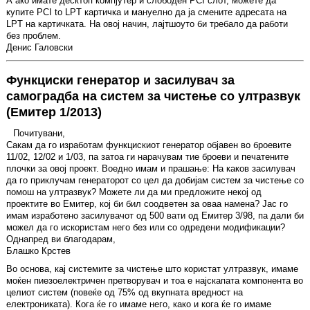
А ако имате десктоп компјутер и слободен PCI слот, можете да
купите PCI to LPT картичка и мануелно да ја смените адресата на
LPT на картичката. На овој начин, лајтшоуто би требало да работи
без проблем.
Денис Галовски
Функциски генератор и засилувач за
самоградба на систем за чистење со ултразвук
(Емитер 1/2013)
Почитувани,
Сакам да го изработам функцискиот генератор објавен во броевите
11/02, 12/02 и 1/03, па затоа ги нарачувам тие броеви и печатените
плочки за овој проект. Воедно имам и прашање: На каков засилувач
да го приклучам генераторот со цел да добијам систем за чистење со
помош на ултразвук? Можете ли да ми предложите некој од
проектите во Емитер, кој би бил соодветен за оваа намена? Јас го
имам изработено засилувачот од 500 вати од Емитер 3/98, па дали би
можел да го искористам него без или со одредени модификации?
Однапред ви благодарам,
Блашко Крстев
Во основа, кај системите за чистење што користат ултразвук, имаме
моќен пиезоелектричен претворувач и тоа е најскапата компонента во
целиот систем (повеќе од 75% од вкупната вредност на
електрониката). Кога ќе го имаме него, како и кога ќе го имаме