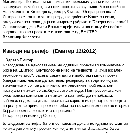
Македонија. Во план ни се лампашки предзасилувачи и излезен
засилувач на моќност, а и нови проекти за звучници. Мене особено
ми е мило што Ви се допаднала рубриката "Операциона сала".
Интересно е тоа што уште пред да го добиеме Вашето писмо,
одлучивме повторно да ја активираме рубриката "Операциона сала"!
Се надеваме дека Вие и Вашите пријатели и понатаму ќе наоѓате
задоволство во проектите и текстовите од ЕМИТЕР.
Владимир Филевски
Изводи на релејот (Емитер 12/2012)
Здраво Емитер,
Благодарам за едноставните, но одлични проекти во изминатите 2
броја на Емитер: "Контролор на ниво на течности" и "Универзален
терморегулатор". Засега, сакам да го изработам првиот проект
бидејќи имам намера да поставам резервоар за вода во мојата
викендичка и со тоа да ги намалам редовните проблеми, кои
постојано ги имам во снабдувањето со вода. При проверката кои
електронски компоненти ги имам, а кои треба да ги набавам,
забележав дека во двата проекта се користи ист релеј, но изводите
на релејот во првиот проект се обратно поставени од оние во вториот.
Кој распоред на контактите е правилен?
Петар Георгиевски од Скопје,
Благодарам за пофалбите и се надевам дека и во иднина во Емитер
ќе има уште многу проекти кои ќе ја поттикнат Вашата желба за