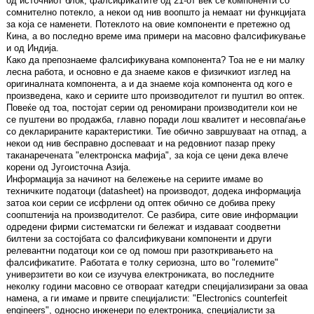
од источниот блок, фалсификатите од 21-от век се компоненти со
сомнително потекло, а некои од нив воопшто ја немаат ни функцијата
за која се наменети. Потеклото на овие компоненти е претежно од
Кина, а во последно време има примери на масовно фалсификување
и од Индија.
Како да препознаеме фалсификувана компонента? Тоа не е ни малку
лесна работа, и основно е да знаеме каков е физичкиот изглед на
оригиналната компонента, а и да знаеме која компонента од кого е
произведена, како и сериите што производителот ги пуштил во оптек.
Повеќе од тоа, постојат серии од реномирани производители кои не
се пуштени во продажба, главно поради лош квалитет и несовпаѓање
со декларираните карактеристики. Тие обично завршуваат на отпад, а
некои од нив бесправно доспеваат и на редовниот пазар преку
таканаречената "електронска мафија", за која се цени дека влече
корени од Југоисточна Азија.
Информација за начинот на бележење на сериите имаме во
техничките податоци (datasheet) на производот, додека информација
затоа кои серии се исфрлени од оптек обично се добива преку
соопштенија на производителот. Се разбира, сите овие информации
одредени фирми систематски ги бележат и издаваат соодветни
билтени за состојбата со фалсификувани компоненти и други
релевантни податоци кои се од помош при разоткривањето на
фалсификатите. Работата е толку сериозна, што во "големите"
универзитети во кои се изучува електрониката, во последните
неколку години масовно се отвораат катедри специјализирани за оваа
намена, а ги имаме и првите специјалисти: "Electronics counterfeit
engineers", односно инженери по електроника, специјалисти за