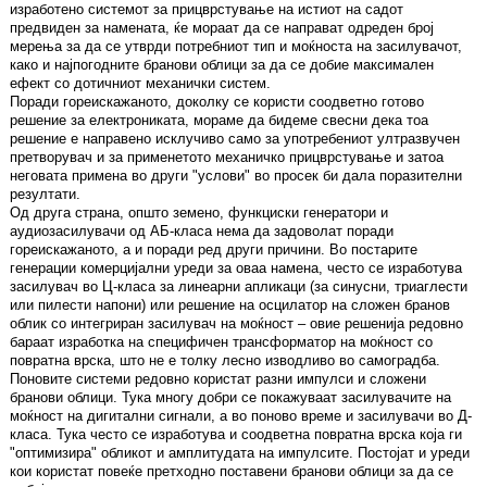
изработено системот за прицврстување на истиот на садот
предвиден за намената, ќе мораат да се направат одреден број
мерења за да се утврди потребниот тип и моќноста на засилувачот,
како и најпогодните бранови облици за да се добие максимален
ефект со дотичниот механички систем.
Поради гореискажаното, доколку се користи соодветно готово
решение за електрониката, мораме да бидеме свесни дека тоа
решение е направено исклучиво само за употребениот ултразвучен
претворувач и за применетото механичко прицврстување и затоа
неговата примена во други "услови" во просек би дала поразителни
резултати.
Од друга страна, општо земено, функциски генератори и
аудиозасилувачи од АБ-класа нема да задоволат поради
гореискажаното, а и поради ред други причини. Во постарите
генерации комерцијални уреди за оваа намена, често се изработува
засилувач во Ц-класа за линеарни апликаци (за синусни, триаглести
или пилести напони) или решение на осцилатор на сложен бранов
облик со интегриран засилувач на моќност – овие решенија редовно
бараат изработка на специфичен трансформатор на моќност со
повратна врска, што не е толку лесно изводливо во самоградба.
Поновите системи редовно користат разни импулси и сложени
бранови облици. Тука многу добри се покажуваат засилувачите на
моќност на дигитални сигнали, а во поново време и засилувачи во Д-
класа. Тука често се изработува и соодветна повратна врска која ги
"оптимизира" обликот и амплитудата на импулсите. Постојат и уреди
кои користат повеќе претходно поставени бранови облици за да се