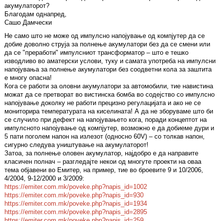
акумулаторот?
Благодам однапред,
Сашо Дамчески
Не само што не може од импулсно напојување од компјутер да се
добие доволно струја за полнење акумулатори без да се смени или
да се "преработи" импулсниот трансформатор – што е тешко
изводливо во аматерски услови, туку и самата употреба на импулсни
напојувања за полнење акумулатори без соодветни кола за заштита
е многу опасна!
Кога се работи за оловни акумулатори за автомобили, тие навистина
можат да се претворат во вистинска бомба во содејство со импулсно
напојување доколку не работи прецизно регулацијата и ако не се
мониторира температурата на киселината! А да не зборуваме што би
се случило при дефект на напојувањето кога, поради концептот на
импулсното напојување од компјутер, возможно е да добиеме дури и
5 пати поголем напон на излезот (односно 60V) – со толкав напон,
сигурно следува уништување на акумулаторот!
Затоа, за полнење оловен акумулатор, најдобро е да направите
класичен полнач – разгледајте некои од многуте проекти на оваа
тема објавени во Емитер, на пример, тие во броевите 9 и 10/2006,
4/2004, 9-12/2000 и 3/2009:
https://emiter.com.mk/poveke.php?napis_id=1002
https://emiter.com.mk/poveke.php?napis_id=930
https://emiter.com.mk/poveke.php?napis_id=1934
https://emiter.com.mk/poveke.php?napis_id=2895
https://emiter.com.mk/poveke.php?napis_id=259
.