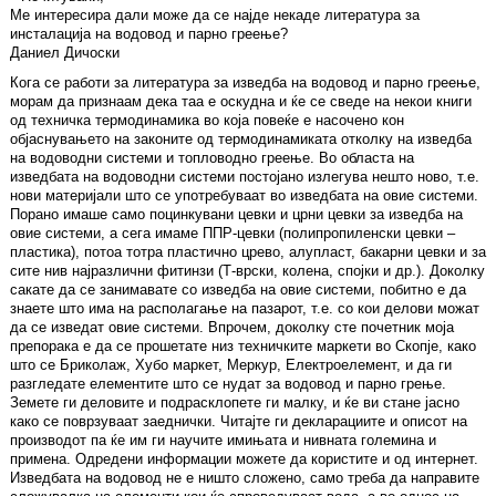
Ме интересира дали може да се најде некаде литература за
инсталација на водовод и парно греење?
Даниел Дичоски
Кога се работи за литература за изведба на водовод и парно греење,
морам да признаам дека таа е оскудна и ќе се сведе на некои книги
од техничка термодинамика во која повеќе е насочено кон
објаснувањето на законите од термодинамиката отколку на изведба
на водоводни системи и топловодно греење. Во областа на
изведбата на водоводни системи постојано излегува нешто ново, т.е.
нови материјали што се употребуваат во изведбата на овие системи.
Порано имаше само поцинкувани цевки и црни цевки за изведба на
овие системи, а сега имаме ППР-цевки (полипропиленски цевки –
пластика), потоа тотра пластично црево, алупласт, бакарни цевки и за
сите нив најразлични фитинзи (Т-врски, колена, спојки и др.). Доколку
сакате да се занимавате со изведба на овие системи, побитно е да
знаете што има на располагање на пазарот, т.е. со кои делови можат
да се изведат овие системи. Впрочем, доколку сте почетник моја
препорака е да се прошетате низ техничките маркети во Скопје, како
што се Бриколаж, Хубо маркет, Меркур, Електроелемент, и да ги
разгледате елементите што се нудат за водовод и парно грење.
Земете ги деловите и подрасклопете ги малку, и ќе ви стане јасно
како се поврзуваат заеднички. Читајте ги декларациите и описот на
производот па ќе им ги научите имињата и нивната големина и
примена. Одредени информации можете да користите и од интернет.
Изведбата на водовод не е ништо сложено, само треба да направите