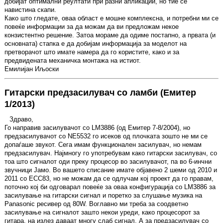
добијат оптимални реултати при разни апликации, но тие се
навистина скапи.
Како што гледате, оваа област е мошне комплексна, и потребни ми се
повеќе информации за да можам да ви предложам некое
конзистентно решение. Затоа мораме да одиме постапно, а првата (и
основната) стапка е да добијам информација за моделот на
претворачот што имате намера да го користите, како и за
предвидената механичка монтажа на истиот.
Емилијан Иљоски
Гитарски предзасилувач со ламби (Емитер
1/2013)
Здраво,
Го направив засилувачот со LM3886 (од Емитер 7-8/2004), но
предзасилувачот со NE5532 го исеков од плочката зошто не ми се
допаѓаше звукот. Сега имам функционален засилувач, но немам
предзасилувач. Најмногу го употребувам како гитарски засилувач, со
тоа што сигналот оди преку процесор во засилувачот, па во 6-инчни
звучници Јамо. Во вашето списание имате објавено 2 шеми од 2010 и
2011 со ECC83, но не можам да се одлучам кој проект да го правам,
поточно кој би одговарал повеќе за оваа конфигурација со LM3886 за
засилување на гитарски сигнал и поретко за слушање музика на
Panasonic ресивер од 80W. Воглавно ми треба за соодветно
засилување на сигналот зашто некои уреди, како процесорот за
гитара, на излез даваат многу слаб сигнал. А за предзасилувач со