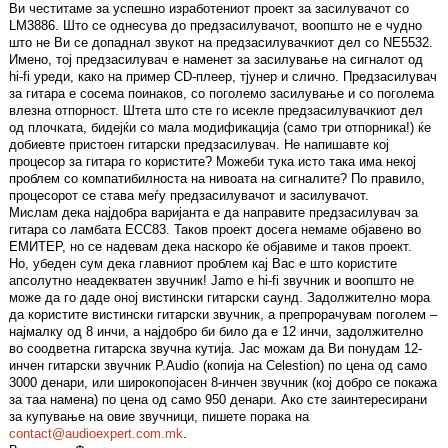
Ви честитаме за успешно изработениот проект за засилувачот со
LM3886. Што се однесува до предзасилувачот, воопшто не е чудно
што не Ви се допаднал звукот на предзасилувачкиот дел со NE5532.
Имено, тој предзасилувач е наменет за засилување на сигналот од
hi-fi уреди, како на пример CD-плеер, тјунер и слично. Предзасилувач
за гитара е сосема поинаков, со поголемо засилување и со поголема
влезна отпорност. Штета што сте го исекле предзасилувачкиот дел
од плочката, бидејќи со мала модификација (само три отпорника!) ќе
добиевте пристоен гитарски предзасилувач. Не напишавте кој
процесор за гитара го користите? Можеби тука исто така има некој
проблем со компатибилноста на нивоата на сигналите? По правило,
процесорот се става меѓу предзасилувачот и засилувачот.
Мислам дека најдобра варијанта е да направите предзасилувач за
гитара со ламбата ECC83. Таков проект досега немаме објавено во
ЕМИТЕР, но се надевам дека наскоро ќе објавиме и таков проект.
Но, убеден сум дека главниот проблем кај Вас е што користите
апсолутно неадекватен звучник! Jamo е hi-fi звучник и воопшто не
може да го даде оној вистински гитарски саунд. Задолжително мора
да користите вистински гитарски звучник, а препрорачувам поголем –
најмалку од 8 инчи, а најдобро би било да е 12 инчи, задолжително
во соодветна гитарска звучна кутија. Јас можам да Ви понудам 12-
инчен гитарски звучник P.Audio (копија на Celestion) по цена од само
3000 денари, или широкопојасен 8-инчен звучник (кој добро се покажа
за таа намена) по цена од само 950 денари. Ако сте заинтересирани
за купување на овие звучници, пишете порака на
contact@audioexpert.com.mk
.