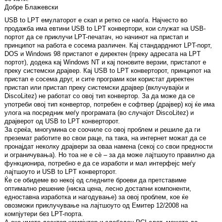
Добре Блажевски
USB to LPT емулаторот е скап и ретко се наоѓа. Најчесто во
продажба има евтини USB to LPT конвертори, кои служат на USB-
портот да се приклучи LPT-печатач, но начинот на пристап и
принципот на работа е сосема различен. Кај стандардниот LPT-порт,
DOS и Windows 98 пристапот е директен (преку адресата на LPT
портот), додека кај Windows NT и кај поновите верзии, пристапот е
преку системски драјвер. Кај USB to LPT конверторот, принципот на
пристап е сосема друг, и сите програми кои користат директен
пристап или пристап преку системски драјвер (вклучувајќи и
DiscoLitez) не работат со овој тип конвертор. За да може да се
употреби овој тип конвертор, потребен е софтвер (драјвер) кој ќе има
улога на посредник меѓу програмата (во случајот DiscoLitez) и
драјверот од USB to LPT конверторот.
За среќа, многумина се соочиле со овој проблем и решиле да ги
преземат работите во свои раце, па така, на интернет можат да се
пронајдат неколку драјвери за оваа намена (секој со свои предности
и ограничувања). Но тоа не е сè – за да може лајтшоуто правилно да
функционира, потребно е да се изработи и мал интерфејс меѓу
лајтшоуто и USB to LPT конверторот.
Ќе се обидеме во некој од следните броеви да претставиме
оптимално решение (ниска цена, лесно достапни компоненти,
едноставна изработка и нагодување) за овој проблем, кое ќе
овозможи приклучување на лајтшоуто од Емитер 12/2008 на
компјутери без LPT-порта.