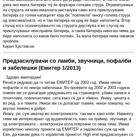
дека низ мала батерија тој ќе форсира толкава струја. Ограничување
на струјата на максималната настанува само кога приклучуваме
батерија со голем капацитет која би "повлекла" многу голема струја
од максималната, но и таа батерија на крај ќе биде наполнета. Втор
случај кога ограничувањето на струјата дејствува е во случај на
приклучување неисправна батерија, а таква батерија никогаш нема да
биде наполнета со каков било полнач. За мала батерија нема никаков
проблем.
Кирил Крстевски
Предзасилувачи со ламби, звучници, пофалби
и забелешки (Емитер 1/2013)
Здраво емитерџии!
Речиси редовно да го читам ЕМИТЕР од 2002 год. Имам некои
пофалби и по некоја забелешка. Во броевите од 2002 и 2003 година
повеќе ми се допаѓаше уредувањето на страниците, убави написи и
почитливи, повпечатливи, сега како сè да е збиено. Инаку, цената е
во ред, а и темите. Некои ми се допаѓаат повеќе, некои помалку, но
вкупно земено е добро.
Инаку, јас сум аматер во електрониката, таа ми е како хоби. Најмногу
теми ме интересираат од аудиообласта, како на пример, звучници, а
од електрониката – електронски кола поврзани со оваа тема. Имам
изработено неколку проекти од ЕМИТЕР и задоволен сум од нив.
Еве, да кажам дека го изработив проектот High end предзасилувач со