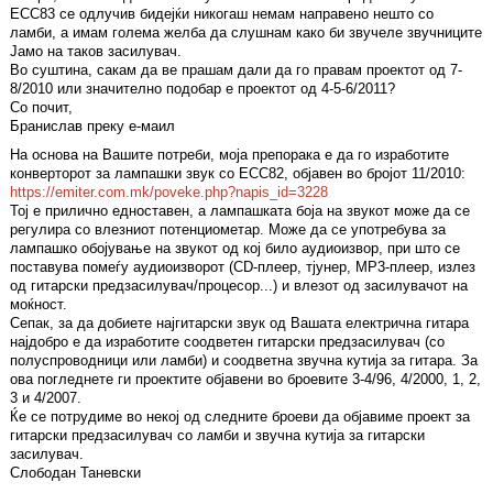
ECC83 се одлучив бидејќи никогаш немам направено нешто со
ламби, а имам голема желба да слушнам како би звучеле звучниците
Јамо на таков засилувач.
Во суштина, сакам да ве прашам дали да го правам проектот од 7-
8/2010 или значително подобар е проектот од 4-5-6/2011?
Со почит,
Бранислав преку е-маил
На основа на Вашите потреби, моја препорака е да го изработите
конверторот за лампашки звук со ECC82, објавен во бројот 11/2010:
https://emiter.com.mk/poveke.php?napis_id=3228
Тој е прилично едноставен, а лампашката боја на звукот може да се
регулира со влезниот потенциометар. Може да се употребува за
лампашко обојување на звукот од кој било аудиоизвор, при што се
поставува помеѓу аудиоизворот (CD-плеер, тјунер, MP3-плеер, излез
од гитарски предзасилувач/процесор...) и влезот од засилувачот на
моќност.
Сепак, за да добиете најгитарски звук од Вашата електрична гитара
најдобро е да изработите соодветен гитарски предзасилувач (со
полуспроводници или ламби) и соодветна звучна кутија за гитара. За
ова погледнете ги проектите објавени во броевите 3-4/96, 4/2000, 1, 2,
3 и 4/2007.
Ќе се потрудиме во некој од следните броеви да објавиме проект за
гитарски предзасилувач со ламби и звучна кутија за гитарски
засилувач.
Слободан Таневски