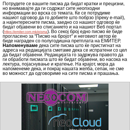
Потрудете се вашите писма да бидат кратки и прецизни,
но внимавајте да ги содржат сите неопходни
информации во врска со темата. Ќе се потрудиме
нашиот одговор да го добиете што побрзо (преку
e
-
mail
),
а најинтересните писма, заедно со нашиот одговор ќе
бидат објавени во
списанието
и на наш
иот Веб портал
(
)
. Во секој број едно писмо ќе биде
https://emiter.com.mk/pisma
прогласено за “Писмо на бројот“ и неговиот автор ќе
биде награден со полугодишна претплата на ЕМИТЕР.
Напоменуваме
дека сите писма што ќе пристигнат на
адреса на редакцијата сметаме дека се испратени со цел
да бидат објавени. Редакцијата го задржува правото да
ги обработи писмата што ќе бидат објавени, во насока на
лектура, појаснување и кратење. На крајот, мора да
напоменеме дека, и покрај нашата желба, сепак, не сме
во можност да одговориме на сите писма и прашања.