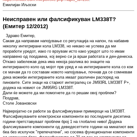
Емилијан Иљоски
Неисправен или фалсификуван LM338T?
(Емитер 12/2012)
Здраво Емитер,
Сакам да направам напојување со регулација на напон, па набавив
неколку интегрирани кола LM338, но никако не успева да ми
проработи уредот, иако го врзувам исто како уредот што го имам
направено од поодамна, кој верно си ја врши работата и ден-денеска.
Откако забележав дека има некоја разлика во знаците на
интегрираното коло од мојот прв уред и на интегрираните кола со кои
се мачам да го составам новото напојување, почнав да се сомневам
дека можеби интегрираните кола имаат различен распоред на
пиновите. Сите знаци на стариот интегралец се JM93RL LM338T P+,
додека на новиот се JM95RG LM338T.
Дали ќе можете да ми помогнете да го решам овој проблем?
Поздрав,
Столе Јовановски
Најверојатно се работи за фалсификувани примероци на LM338T.
Фалсификуваните електронски компоненти во последните десетина
години претставуваат проблем број 1 на глобално ниво! Додека
фалсикуваните компоненти од деведесеттите години на минатиот век
беа без исклучок "препечатени", но сосема функционални компоненти