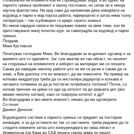
сложувалка на елементи кои ќе спроведуваат вода, а во однос на
парното греење проблемот е малку посложен, но сепак не е некоја
научна фантастика. На крај само да напоменам дека изведбата на
водовод и парно е мајсторска работа, најверојатно и затоа нема толку
литература – тие љубоморно го кријат своето знаење.
Во некои наредни написи ќе пишуваме повеќе за овие теми, кои би
претставувале некој почетен курс за самоградба на водовод и парно
греење.
Поздрав,
Мики Крстевски
Почитуван господине Мики, Ви благодарам за исцрпниот одговор и за
времето што го одвоивте. Јас сум аматер во таа област, но начинот
на спојување на елементите и изборот на материјал ми се познати.
Сакам да наведам неколку работи што не ми се јасни и сакам да ги
знам, а Вие доколку сте во можност, да ми помогнете. На пример на
колкава квадратура треба да се инсталира радијатор и колкава е
неговата големина за да ја постигне потребната топлина? Потоа, со
колкав пречник на цевки се оди од котелот па до крајната цел (ако
имаме неколку катови), како се поврзува котелот и др?
Ви благодарам и ако имате можност, некако да ми одговорите.
Со почит
Даниел Дичоски
Водоводните системи и парното греење се предмет на постојани
иновации, и за да останете во тек со настаните, треба редовно да ги
следите новините затоа што конкуренцијата во оваа област е
безмилосна (од Кина до САД речиси секоја земја по нешто