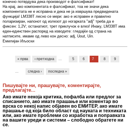
конечно потврдува дека производот е фалсификат!
На крај, ако компонентата е фалсификат, тоа не значи дека
компонентата не е исправна и дека не ја извршува предвидената
функција! LM338T лесно се мери: ако е исправен и правилно
поларизиран, напонот од излезот до ногарката "adj" треба да е
фиксен: 1,2V; останатиот, трет приклучок е влез! Инаку, LM338T има
еден-единствен распоред на изводите: гледајќи од страна на
натписите, имаме од лево кон десно: adj, Uout, Uin.
Емилијан Иљоски
Pages
« прва
‹ претходна
…
5
6
7
8
9
…
следна ›
последна »
Пишувајте ни, прашувајте, коментирајте,
предлагајте...
Ако имате некоја критика, пофалба или предлог за
списанието, ако имате прашање или коментар во
врска со некој напис објавен во ЕМИТЕР, ако имате
прашање од која било област од науката и техниката
или, ако имате проблеми со изработка и поправката
на вашите уреди и системи – слободно обратете ни
се.