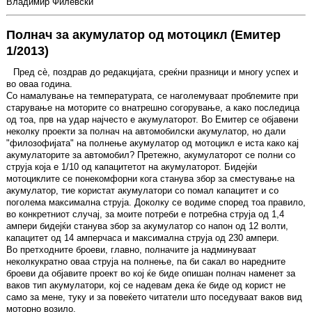
Владимир Филевски
Полнач за акумулатор од мотоцикл (Емитер
1/2013)
Пред сè, поздрав до редакцијата, среќни празници и многу успех и
во оваа година.
Со намалување на температурата, се наголемуваат проблемите при
старување на моторите со внатрешно согорување, а како последица
од тоа, прв на удар најчесто е акумулаторот. Во Емитер се објавени
неколку проекти за полнач на автомобилски акумулатор, но дали
"филозофијата" на полнење акумулатор од мотоцикл е иста како кај
акумулаторите за автомобил? Претежно, акумулаторот се полни со
струја која е 1/10 од капацитетот на акумулаторот. Бидејќи
мотоциклите се понекомфорни кога станува збор за сместување на
акумулатор, тие користат акумулатори со помал капацитет и со
поголема максимална струја. Доколку се водиме според тоа правило,
во конкретниот случај, за моите потреби е потребна струја од 1,4
ампери бидејќи станува збор за акумулатор со напон од 12 волти,
капацитет од 14 амперчаса и максимална струја од 230 ампери.
Во претходните броеви, главно, полначите ја надминуваат
неколкукратно оваа струја на полнење, па би сакал во наредните
броеви да објавите проект во кој ќе биде опишан полнач наменет за
ваков тип акумулатори, кој се надевам дека ќе биде од корист не
само за мене, туку и за повеќето читатели што поседуваат ваков вид
моторно возило.