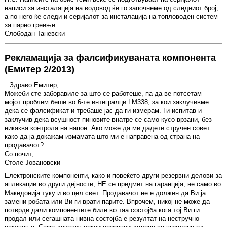
написи за инсталација на водовод ќе го започнеме од следниот број,
а по него ќе следи и серијалот за инсталација на топловоден систем
за парно греење.
Слободан Таневски
Рекламација за фалсификуваната компонента
(Емитер 2/2013)
Здраво Емитер,
Можеби сте заборавиле за што се работеше, па да ве потсетам –
мојот проблем беше во 6-те интегралци LM338, за кои заклучивме
дека се фалсификат и требаше јас да ги измерам. Ги испитав и
заклучив дека всушност пиновите внатре се само кусо врзани, без
никаква контрола на напон. Ако може да ми дадете стручен совет
како да ја докажам измамата што ми е направена од страна на
продавачот?
Со почит,
Столе Јовановски
Електронските компоненти, како и повеќето други резервни делови за
апликации во други дејности, НЕ се предмет на гаранција, не само во
Македонија туку и во цел свет. Продавачот не е должен да Ви ја
замени робата или Ви ги врати парите. Впрочем, никој не може да
потврди дали компонентите биле во таа состојба кога тој Ви ги
продал или сегашната нивна состојба е резултат на нестручно