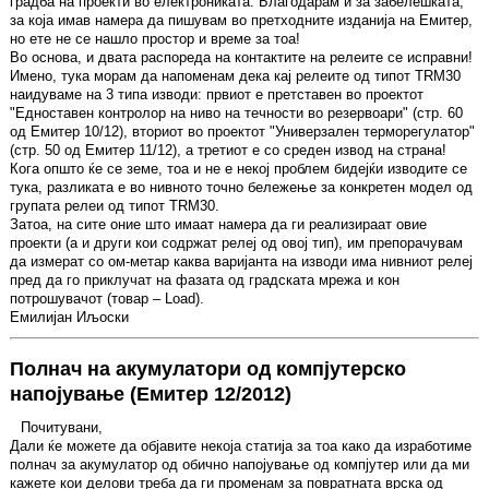
градба на проекти во електрониката. Благодарам и за забелешката,
за која имав намера да пишувам во претходните изданија на Емитер,
но ете не се нашло простор и време за тоа!
Во основа, и двата распореда на контактите на релеите се исправни!
Имено, тука морам да напоменам дека кај релеите од типот TRM30
наидуваме на 3 типа изводи: првиот е претставен во проектот
"Едноставен контролор на ниво на течности во резервоари" (стр. 60
од Емитер 10/12), вториот во проектот "Универзален терморегулатор"
(стр. 50 од Емитер 11/12), а третиот е со среден извод на страна!
Кога општо ќе се земе, тоа и не е некој проблем бидејќи изводите се
тука, разликата е во нивното точно бележење за конкретен модел од
групата релеи од типот TRM30.
Затоа, на сите оние што имаат намера да ги реализираат овие
проекти (а и други кои содржат релеј од овој тип), им препорачувам
да измерат со ом-метар каква варијанта на изводи има нивниот релеј
пред да го приклучат на фазата од градската мрежа и кон
потрошувачот (товар – Load).
Емилијан Иљоски
Полнач на акумулатори од компјутерско
напојување (Емитер 12/2012)
Почитувани,
Дали ќе можете да објавите некоја статија за тоа како да изработиме
полнач за акумулатор од обично напојување од компјутер или да ми
кажете кои делови треба да ги променам за повратната врска од