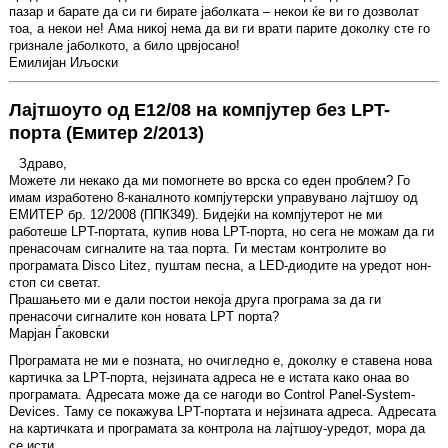
пазар и барате да си ги бирате јаболката – некои ќе ви го дозволат
тоа, а некои не! Ама никој нема да ви ги врати парите доколку сте го
гризнале јаболкото, а било црвјосано!
Емилијан Иљоски
Лајтшоуто од Е12/08 на компјутер без LPT-
порта (Емитер 2/2013)
Здраво,
Можете ли некако да ми помогнете во врска со еден проблем? Го
имам изработено 8-каналното компјутерски управувано лајтшоу од
ЕМИТЕР бр. 12/2008 (ППК349). Бидејќи на компјутерот не ми
работеше LPT-портата, купив нова LPT-порта, но сега не можам да ги
пренасочам сигналите на таа порта. Ги местам контролите во
програмата Disco Litez, пуштам песна, а LED-диодите на уредот нон-
стоп си светат.
Прашањето ми е дали постои некоја друга програма за да ги
пренасочи сигналите кон новата LPT порта?
Марјан Ѓаковски
Програмата не ми е позната, но очигледно е, доколку е ставена нова
картичка за LPT-порта, нејзината адреса не е истата како онаа во
програмата. Адресата може да се нагоди во Control Panel-System-
Devices. Таму се покажува LPT-портата и нејзината адреса. Адресата
на картичката и програмата за контрола на лајтшоу-уредот, мора да
се исти.