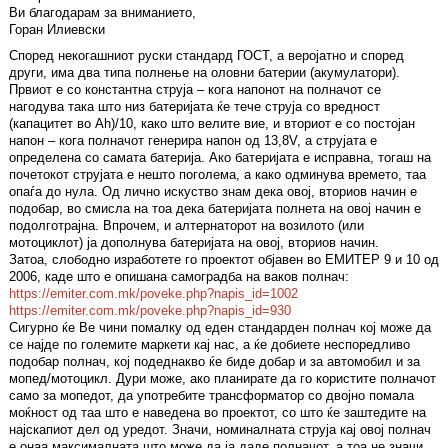
Ви благодарам за вниманието,
Горан Илиевски
Според некогашниот руски стандард ГОСТ, а веројатно и според
други, има два типа полнење на оловни батерии (акумулатори).
Првиот е со константна струја – кога напонот на полначот се
нагодува така што низ батеријата ќе тече струја со вредност
(капацитет во Ah)/10, како што велите вие, и вториот е со постојан
напон – кога полначот генерира напон од 13,8V, а струјата е
определена со самата батерија. Ако батеријата е исправна, тогаш на
почетокот струјата е нешто поголема, а како одминува времето, таа
опаѓа до нула. Од лично искуство знам дека овој, вториов начин е
подобар, во смисла на тоа дека батеријата полнета на овој начин е
подолготрајна. Впрочем, и алтернаторот на возилото (или
мотоциклот) ја дополнува батеријата на овој, вториов начин.
Затоа, слободно изработете го проектот објавен во ЕМИТЕР 9 и 10 од
2006, каде што е опишана самоградба на ваков полнач:
https://emiter.com.mk/poveke.php?napis_id=1002
https://emiter.com.mk/poveke.php?napis_id=930
Сигурно ќе Ве чини помалку од еден стандарден полнач кој може да
се најде по големите маркети кај нас, а ќе добиете неспоредливо
подобар полнач, кој подеднакво ќе биде добар и за автомобил и за
мопед/мотоцикл. Дури може, ако планирате да го користите полначот
само за мопедот, да употребите трансформатор со двојно помала
моќност од таа што е наведена во проектот, со што ќе заштедите на
најскапиот дел од уредот. Значи, номиналната струја кај овој полнач
е онаа максималната што може да ја даде полначот, а тоа не значи