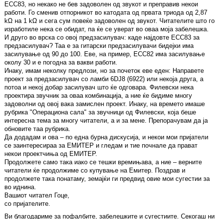
ECC83, но некако не бев задоволен од звукот и преправив некои
работи. Го сменив отпорникот во катодата од првата триода од 2,87
kΩ на 1 kΩ и сега сум повеќе задоволен од звукот. Читателите што го
изработиле нека се обидат, па ќе се уверат во оваа моја забелешка.
И друго во врска со овој предзасилувач: каде најдовте ECC83 за
предзасилувач? Таа е за гитарски предзасилувачи бидејки има
засилување од 90 до 100. Еве, на пример, ECC82 има засилување
околу 30 и е погодна за вакви работи.
Инаку, имам неколку предлози, но за почеток еве еден: Направете
проект за предзасилувач со ламби 6DJ8 (6922) или некоја друга, а
потоа и некој добар засилувач што ќе одговара. Филевски нека
проектира звучник за оваа комбинација, а ние ќе бидиме многу
задоволни од овој вака замислен проект. Инаку, на времето имаше
рубрика "Операциона сала" за звучници од Филевски, која беше
интересна тема за многу читатели, а и за мене. Препорачувам да ја
обновите таа рубрика.
Да додадам и ова – по една бурна дискусија, и некои мои пријатели
се заинтересираа за ЕМИТЕР и гледам и тие почнале да прават
некои проектчиња од ЕМИТЕР.
Продолжете само така иако се тешки времињава, а ние – верните
читатели ќе продолжиме со купување на Емитер. Поздрав и
продолжете така понатаму, земајќи ги предвид овие мои сугестии за
во иднина.
Вашиот читател Гоце,
со пријателите.
Ви благодариме за пофалбите, забелешките и сугестиите. Секогаш ни