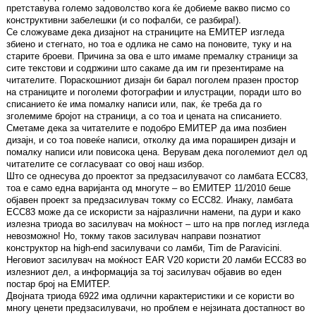
претставува големо задоволство кога ќе добиеме вакво писмо со
конструктивни забелешки (и со пофалби, се разбира!).
Се сложуваме дека дизајнот на страниците на ЕМИТЕР изгледа
збиено и стегнато, но тоа е одлика не само на поновите, туку и на
старите броеви. Причина за ова е што имаме премалку страници за
сите текстови и содржини што сакаме да им ги презентираме на
читателите. Пораскошниот дизајн би барал поголем празен простор
на страниците и поголеми фотографии и илустрации, поради што во
списанието ќе има помалку написи или, пак, ќе треба да го
зголемиме бројот на страници, а со тоа и цената на списанието.
Сметаме дека за читателите е подобро ЕМИТЕР да има позбиен
дизајн, и со тоа повеќе написи, отколку да има пораширен дизајн и
помалку написи или повисока цена. Верувам дека поголемиот дел од
читателите се согласуваат со овој наш избор.
Што се однесува до проектот за предзасилувачот со ламбата ECC83,
тоа е само една варијанта од многуте – во ЕМИТЕР 11/2010 беше
објавен проект за предзасилувач токму со ECC82. Инаку, ламбата
ECC83 може да се искористи за најразлични намени, па дури и како
излезна триода во засилувач на моќност – што на прв поглед изгледа
невозможно! Но, токму таков засилувач направи познатиот
конструктор на high-end засилувачи со ламби, Tim de Paravicini.
Неговиот засилувач на моќност EAR V20 користи 20 ламби ECC83 во
излезниот дел, а информација за тој засилувач објавив во еден
постар број на ЕМИТЕР.
Двојната триода 6922 има одлични карактеристики и се користи во
многу ценети предзасилувачи, но проблем е нејзината достапност во