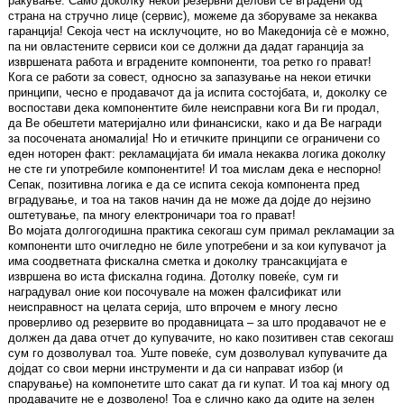
ракување. Само доколку некои резервни делови се вградени од
страна на стручно лице (сервис), можеме да зборуваме за некаква
гаранција! Секоја чест на исклучоците, но во Македонија сè е можно,
па ни овластените сервиси кои се должни да дадат гаранција за
извршената работа и вградените компоненти, тоа ретко го прават!
Кога се работи за совест, односно за запазување на некои етички
принципи, чесно е продавачот да ја испита состојбата, и, доколку се
воспостави дека компонентите биле неисправни кога Ви ги продал,
да Ве обештети материјално или финансиски, како и да Ве награди
за посочената аномалија! Но и етичките принципи се ограничени со
еден ноторен факт: рекламацијата би имала некаква логика доколку
не сте ги употребиле компонентите! И тоа мислам дека е неспорно!
Сепак, позитивна логика е да се испита секоја компонента пред
вградување, и тоа на таков начин да не може да дојде до нејзино
оштетување, па многу електроничари тоа го прават!
Во мојата долгогодишна практика секогаш сум примал рекламации за
компоненти што очигледно не биле употребени и за кои купувачот ја
има соодветната фискална сметка и доколку трансакцијата е
извршена во иста фискална година. Дотолку повеќе, сум ги
наградувал оние кои посочувале на можен фалсификат или
неисправност на целата серија, што впрочем е многу лесно
проверливо од резервите во продавницата – за што продавачот не е
должен да дава отчет до купувачите, но како позитивен став секогаш
сум го дозволувал тоа. Уште повеќе, сум дозволувал купувачите да
дојдат со свои мерни инструменти и да си направат избор (и
спарување) на компонетите што сакат да ги купат. И тоа кај многу од
продавачите не е дозволено! Тоа е слично како да одите на зелен