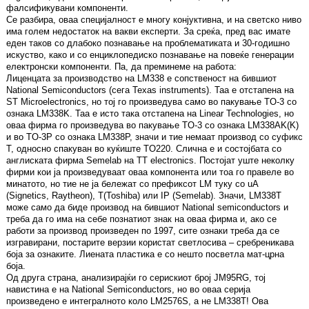
фалсификувани компоненти.
Се разбира, оваа специјалност е многу конјуктивна, и на светско ниво
има голем недостаток на вакви експерти. За среќа, пред вас имате
еден таков со длабоко познавање на проблематиката и 30-годишно
искуство, како и со енциклопедиско познавање на повеќе генерации
електронски компоненти. Па, да преминеме на работа:
Лиценцата за производство на LM338 е сопственост на бившиот
National Semiconductors (сега Texas instruments). Таа е отстапена на
ST Microelectronics, но тој го произведува само во пакување TO-3 со
ознака LM338K. Таа е исто така отстапена на Linear Technologies, но
оваа фирма го произведува во пакување TO-3 со ознака LM338AK(K)
и во TO-3P со ознака LM338P, значи и тие немаат производ со суфикс
T, односно спакуван во куќиште TO220. Слична е и состојбата со
англиската фирма Semelab на TT electronics. Постојат уште неколку
фирми кои ја произведуваат оваа компонента или тоа го правеле во
минатото, но тие не ја бележат со префиксот LM туку со uA
(Signetics, Raytheon), T(Toshiba) или IP (Semelab). Значи, LM338T
може само да биде производ на бившиот National semiconductors и
треба да го има на себе познатиот знак на оваа фирма и, ако се
работи за производ произведен по 1997, сите ознаки треба да се
изгравирани, постарите верзии користат светлосива – сребреникава
боја за ознаките. Лиената пластика е со нешто посветла мат-црна
боја.
Од друга страна, анализирајќи го серискиот број JM95RG, тој
навистина е на National Semiconductors, но во оваа серија
произведено е интегралното коло LM2576S, а не LM338T! Ова