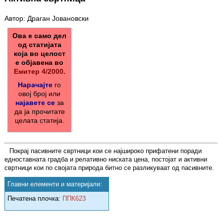
Автор: Драган Јовановски
Ова е само дел
од статијата
која во целост
е објавена во
Емитер 4/2000.
Нарачајте
го
овој број или
најавете се
за
да ја прочитате
целата статија.
Покрај пасивните свртници кои се најшироко прифатени поради
едноставната градба и релативно ниската цена, постојат и активни
свртници кои по својата природа битно се разликуваат од пасивните.
Главни елементи и материјали:
Печатена плочка:
ППК623