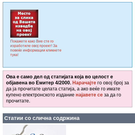
Покажете како Вие сте го
изработиле овој проект! За
повеќе информации кликнете
тука!
Ова е само дел од статијата која во целост е
објавена во
Емитер 4/2000.
Нарачајте
го овој број за
да ја прочитате целата статија, а ако веќе го имате
купено електронското издание
најавете се
за да го
прочитате
.
Статии со слична содржина