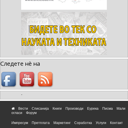
Следете нè на
-
Вести
Списанија
Книги
Производи
Еурека
Писма
Мали
огласи
Форум
Импресум
Претплата
Маркетинг
Соработка
Услуги
Контакт