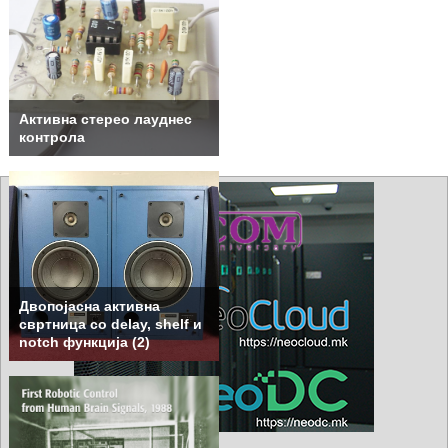
Активна стерео лауднес
контрола
Двопојасна активна
свртница со delay, shelf и
notch функција (2)