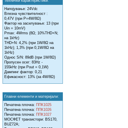
Технички карактеристики:
Напојување: 24Vdc
Влезна чувствителност :
0,47V (при P=4W/8Ω)
Фактор на засилување: 13 (при
Uin = 10mV)
Pmax: 4Wrms (8Ω; 10%THD+N;
на 1kHz)
THD+N: 4,2% (при 1W/8Ω на
1kHz); 1,3% (при 0,1W/8Ω на
1kHz)
Однос S/N: 89dB (при 1W/8Ω)
Пропусен осег: 83Hz -
155kHz (при Pout = 0,1W)
Дампинг фактор: 0,21
Ефикасност: 13% (за 4W/8Ω)
Главни елементи и материјали:
Печатена плочка:
ППК1025
Печатена плочка:
ППК1026
Печатена плочка:
ППК1027
МОСФЕТ транзистори: BS170,
BUZ72A;