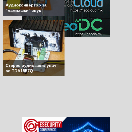
Аудиоконвертор за
"лампашки" звук
Стерео аудиозасилувач
со TDA1557Q