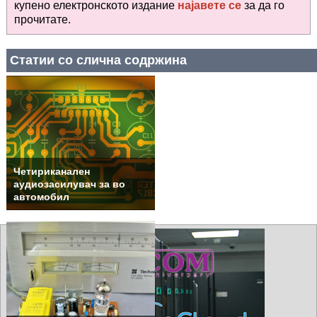
купено електронското издание
најавете се
за да го
прочитате
.
Статии со слична содржина
Четириканален
аудиозасилувач за во
автомобил