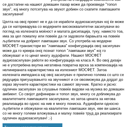
се достапни на нашиот домашен пазар може да произведе "топол
звук", кој многу потсетува на звукот добиен со скапите лампашките
засилувачи!
Целта на овој проект не е да се изработи аудиозасилувач кој ќе може
да се натпреварува со модерните висококвалитетни засилувачи во
поглед на излезната моќност и малата дисипација, туку, наместо тоа,
има за цел помалку или повеќе да ги задоволи барањата на повеќе
љубители на добриот лампашки звук. Со употреба на модерни
МОСФЕТ-транзистори во "лампашка" конфигурација овој засилувач
може да го креира оној познат топол "лампашки звук" кој го
обожуваат и го ценат многу аудофили. Нашиот МОСФЕТ
аудиозасилувач работи во конфигурација на класа А. Во овој дизајн
не е употребена вкупна негативна повратна врска за компензација на
нелинераната карактеристика на излезниот МОСФЕТ. Затоа
излезната импеданса кај овој засилувач е прилично голема со што се
редуцира пригушувањето на звучникот и се овозможува да дојдат до
израз звучните карактеристики на самиот звучник. Кратко и јасно:
одличен засилувач за слушање повеќе видови на музика во домашен
амбиент. Со својот дефиниран и топол звук, многу се доближува до
квалитетните лампашките засилувачи, но затоа цената за негова
реализација во однос на нив е многу пониска. Аудиофили односно
љубители и обожувачи на квалитетен лампашки звук, еве ви шанса
со не многу големи вложувања и малку повеќе труд да реализирате
одличен аудиозасилувач! ;-)