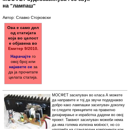
на "лампаш"
Автор: Славко Стојковски
Ова е само дел
од статијата
која во целост
е објавена во
Емитер 9/2010.
Нарачајте
го
овој број или
најавете се
за
да ја прочитате
целата статија.
МОСФЕТ засилувач во класа А можете
да направите и тој да звучи подеднакво
добро како лампашки засилувач доколку
ги следите принципите на правилно
дизајнирање и изработка дадени во овој
проект. Таквиот засилувач можеби нема
да има голема излезна моќност, но со
употреба на стандардни компоненти кои