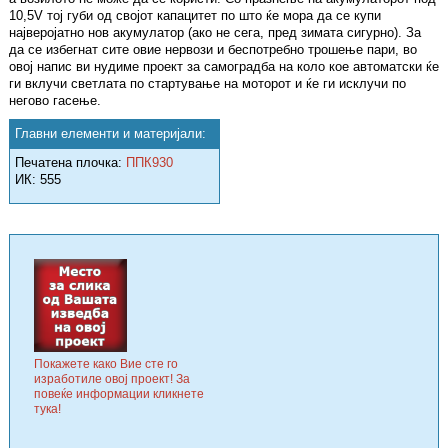
10,5V тој губи од својот капацитет по што ќе мора да се купи
најверојатно нов акумулатор (ако не сега, пред зимата сигурно). За
да се избегнат сите овие нервози и беспотребно трошење пари, во
овој напис ви нудиме проект за самоградба на коло кое автоматски ќе
ги вклучи светлата по стартување на моторот и ќе ги исклучи по
негово гасење.
Главни елементи и материјали:
Печатена плочка:
ППК930
ИК: 555
Покажете како Вие сте го
изработиле овој проект! За
повеќе информации кликнете
тука!