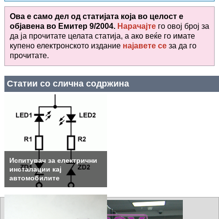
Ова е само дел од статијата која во целост е
објавена во
Емитер 9/2004.
Нарачајте
го овој број за
да ја прочитате целата статија, а ако веќе го имате
купено електронското издание
најавете се
за да го
прочитате
.
Статии со слична содржина
Испитувач за електрични
инсталации кај
автомобилите