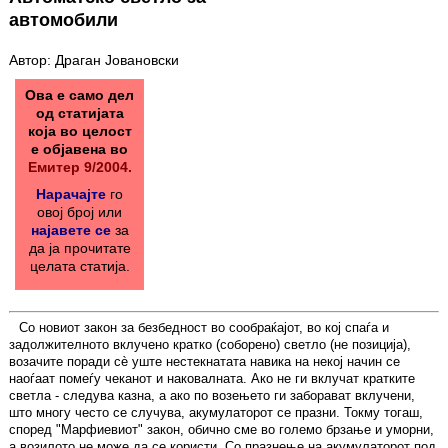
автомобили
Автор: Драган Јовановски
Ова е само дел
од статијата
која во целост
е објавена во
Емитер 9/2004.
Нарачајте
го
овој број или
најавете се
за
да ја прочитате
целата статија.
Со новиот закон за безбедност во сообраќајот, во кој спаѓа и
задолжителното вклучено кратко (соборено) светло (не позиција),
возачите поради сè уште нестекнатата навика на некој начин се
наоѓаат помеѓу чеканот и наковалната. Ако не ги вклучат кратките
светла - следува казна, а ако по возењето ги заборават вклучени,
што многу често се случува, акумулаторот се празни. Токму тогаш,
според "Марфиевиот" закон, обично сме во големо брзање и уморни,
а возилото не може да се користи. Со празнење на акумулаторот под