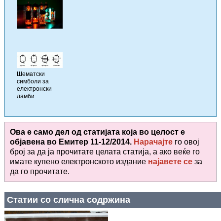
Шематски
симболи за
електронски
ламби
Ова е само дел од статијата која во целост е
објавена во
Емитер 11-12/2014.
Нарачајте
го овој
број за да ја прочитате целата статија, а ако веќе го
имате купено електронското издание
најавете се
за
да го прочитате
.
Статии со слична содржина