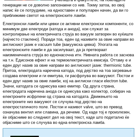
генерации не се доволно запознаени со нив. Токму затоа, во овој
напис ќе се потрудиме, на едноставен и популарен начин, да ви го
приближиме светот на електронските ламби.
Електронски ламби или цевки се активни електронски компоненти, со
минимум две електроди (катода и анода), кои служат за
контролирање на електричната струја во вакуум затворен во куќиште
(најчесто стаклено). Поради тоа, еден од називите за овие направи во
англискиот јазик е vacuum tube (вакуумска цевка). Улогата на
електронските ламби е да засилуваат, да ја претвораат
наизменичната струја во еднонасочна итн. Нивната работа се заснова
на т.н. Едисонов ефект и на термоелектричната емисија. Оттаму е и
еден друг назив за овие направи во англискиот јазик: thermionic tube.
Притоа, електродата наречена катода, под дејство на тоа загревање
создава електрони и ги емитува, ги расфрлува во вакуумот. Постои и
еден друг назив за овие ламби, кој на англиски гласи electron tube.
Значи, катодата се однесува како емитер. Од друга страна,
електродата наречена анода се однесува како колектор, собирач на
електроните исфрлени од страна на катодата. Движењето на
електроните низ вакуумот се случува под дејство на
електростатичкото поле. Постои и називот valve, што во превод
означува вентил или славина, да речеме. Од каде тој е произлезен,
ќе објасниме во следниот дел на овој текст, каде што подетално ќе
објасниме што се случува во една електронска ламба.