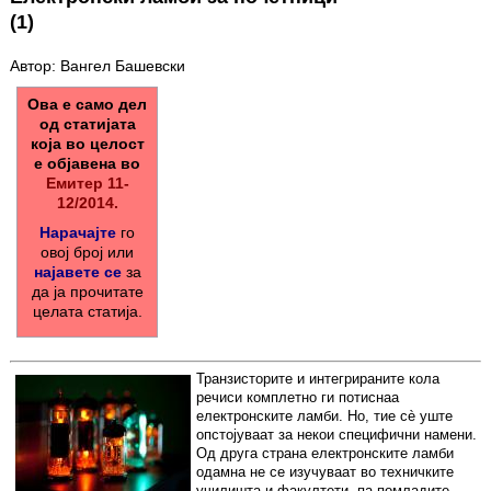
(1)
Автор: Вангел Башевски
Ова е само дел
од статијата
која во целост
е објавена во
Емитер 11-
12/2014.
Нарачајте
го
овој број или
најавете се
за
да ја прочитате
целата статија.
Транзисторите и интегрираните кола
речиси комплетно ги потиснаа
електронските ламби. Но, тие сè уште
опстојуваат за некои специфични намени.
Од друга страна електронските ламби
одамна не се изучуваат во техничките
училишта и факултети, па помладите