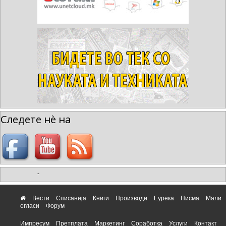
Следете нè на
-
Вести
Списанија
Книги
Производи
Еурека
Писма
Мали
огласи
Форум
Импресум
Претплата
Маркетинг
Соработка
Услуги
Контакт