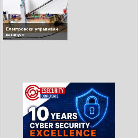
Електронски управуван
катапулт