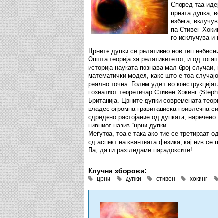
Според таа идеј
црната дупка, 
избега, вклучув
па Стивен Хокин
го исклучува и 
Црните дупки се релативно нов тип небесни 
Општа теорија за релативитетот, и од тога
историја науката познава мал број случаи, 
математички модел, како што е тоа случајо
реално точна. Голем удел во конструкцијат
познатиот теоретичар Стивен Хокинг (Step
Британија. Црните дупки современата теори
владее огромна гравитациска привлечна сил
одредено растојание од дупката, наречено “
нивниот назив “црни дупки”.
Меѓутоа, тоа е така ако тие се третираат о
од аспект на квантната физика, кај нив се 
Па, да ги разгледаме парадоксите!
Клучни зборови:
црни
дупки
стивен
хокинг