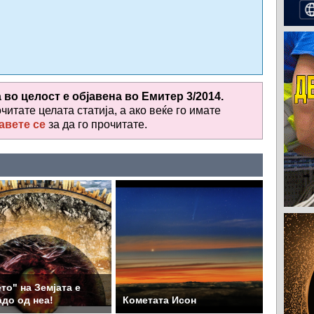
а во целост е објавена во
Емитер 3/2014.
очитате целата статија, а ако веќе го имате
авете се
за да го прочитате
.
то" на Земјата е
до од неа!
Кометата Исон