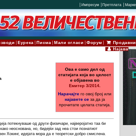
Импресум
Претплата
Марке
изводи
Еурека
Писма
Мали огласи
Форум
Продавни
Најава
Ова е само дел од
статијата која во целост
а
е објавена во
Емитер 3/2014.
Нарачајте
го овој број или
најавете се
за да ја
прочитате целата статија.
еја потекнуваше од други физичари, најверојатно таа би
како неоснована, но, бидејќи зад неа стои познатиот
ен Хокинг, идејата мора да е теоретски добро смислена.