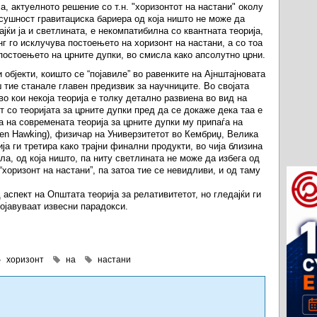
а, актуелното решение со т.н. "хоризонтот на настани" околу
всушност гравитациска бариера од која ништо не може да
ајќи ја и светлината, е некомпатибилна со квантната теорија,
г го исклучува постоењето на хоризонт на настани, а со тоа
постоењето на црните дупки, во смисла како апсолутно црни.
објекти, коишто се “појавиле” во равенките на Ајнштајновата
ш тие станале главен предизвик за научниците. Во својата
во кои некоја теорија е толку детално развиена во вид на
т со теоријата за црните дупки пред да се докаже дека таа е
а на современата теорија за црните дупки му припаѓа на
hen Hawking), физичар на Универзитетот во Кембриџ, Велика
ја ги третира како трајни финални продукти, во чија близина
а, од која ништо, па ниту светлината не може да избега од
хоризонт на настани”, па затоа тие се невидливи, и од таму
д аспект на Општата теорија за релативитетот, но гледајќи ги
појавуваат извесни парадокси.
хоризонт
на
настани