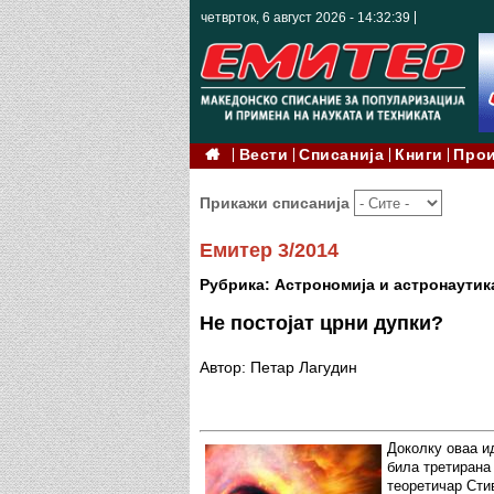
четврток, 6 август 2026 - 14:32:40
Вести
Списанија
Книги
Про
Прикажи списанија
Емитер 3/2014
Рубрика: Астрономија и астронаутик
Не постојат црни дупки?
Автор: Петар Лагудин
Доколку оваа ид
била третирана 
теоретичар Стив