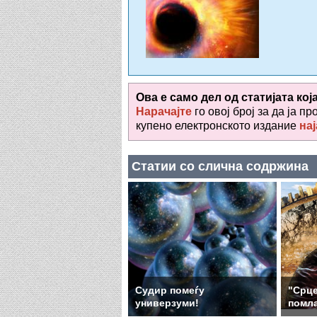
Ова е само дел од статијата кој
Нарачајте
го овој број за да ја пр
купено електронското издание
нај
Статии со слична содржина
Судир помеѓу
"Срце
универзуми!
помла