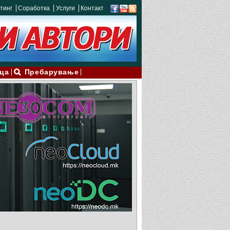
тинг
Соработка
Услуги
Контакт
ца
Пребарување