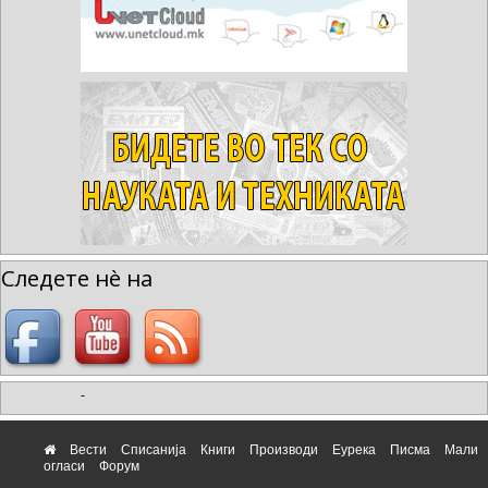
Следете нè на
-
Вести
Списанија
Книги
Производи
Еурека
Писма
Мали
огласи
Форум