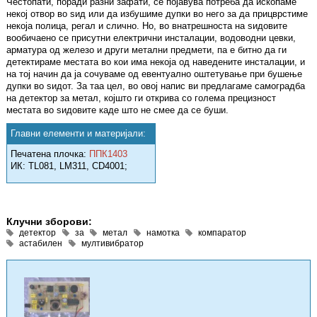
Честопати, поради разни зафати, се појавува потреба да ископаме
некој отвор во ѕид или да избушиме дупки во него за да прицврстиме
некоја полица, регал и слично. Но, во внатрешноста на ѕидовите
вообичаено се присутни електрични инсталации, водоводни цевки,
арматура од железо и други метални предмети, па е битно да ги
детектираме местата во кои има некоја од наведените инсталации, и
на тој начин да ја сочуваме од евентуално оштетување при бушење
дупки во ѕидот. За таа цел, во овој напис ви предлагаме самоградба
на детектор за метал, којшто ги открива со голема прецизност
местата во ѕидовите каде што не смее да се буши.
Главни елементи и материјали:
Печатена плочка:
ППК1403
ИК: TL081, LM311, CD4001;
Клучни зборови:
детектор
за
метал
намотка
компаратор
астабилен
мултивибратор