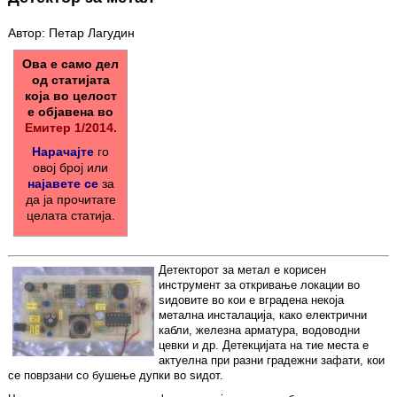
Автор: Петар Лагудин
Ова е само дел
од статијата
која во целост
е објавена во
Емитер 1/2014.
Нарачајте
го
овој број или
најавете се
за
да ја прочитате
целата статија.
Детекторот за метал е корисен
инструмент за откривање локации во
ѕидовите во кои е вградена некоја
метална инсталација, како електрични
кабли, железна арматура, водоводни
цевки и др. Детекцијата на тие места е
актуелна при разни градежни зафати, кои
се поврзани со бушење дупки во ѕидот.