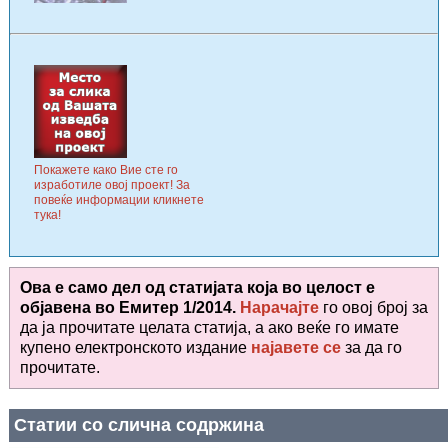
Покажете како Вие сте го
изработиле овој проект! За
повеќе информации кликнете
тука!
Ова е само дел од статијата која во целост е
објавена во
Емитер 1/2014.
Нарачајте
го овој број за
да ја прочитате целата статија, а ако веќе го имате
купено електронското издание
најавете се
за да го
прочитате
.
Статии со слична содржина