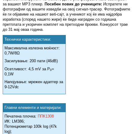
за вашиот MP3 плеер.
Посебен повик до учениците:
Испратете ни
фотографии од вашите изведби на овој сигнал-трасер. Фотографиите
ќе ги објавиме на нашиот веб-сајт, а ученикот кој ќе има најдобра
изработка (според нашето жири) ќе биде награден со годишна
претплата и укоричен комплет на претходни броеви. Конкурсот трае
до 31 мај оваа година.
Технички карактеристики:
Максимална излезна моќност:
0,7W/8Ω
Засилување: 200 пати (46dB)
Осетливост: 4,5 mV за P
=
0
0,1W
Напојување: мрежен адаптер за
9-12Vdc
Главни елементи и материјали:
Печатена плочка:
ППК1308
ИК: LM386;
Потенциометар 100k log (47k
log);