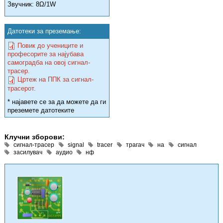
Звучник: 8Ω/1W
Датотеки за преземање:
Повик до учениците и
професорите за најубава
самоградба на овој сигнал-
трасер.
Цртеж на ППК за сигнал-
трасерот.
* најавете се за да можете да ги
преземете датотеките
Клучни зборови:
сигнал-трасер
signal
tracer
трагач
на
сигнал
засилувач
аудио
нф