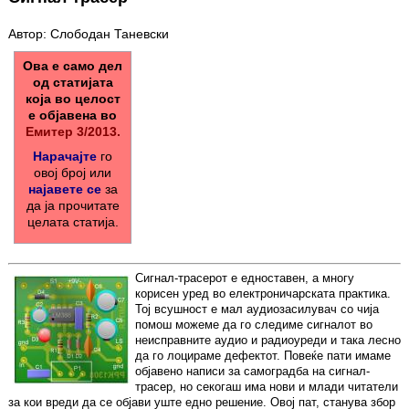
Автор: Слободан Таневски
Ова е само дел
од статијата
која во целост
е објавена во
Емитер 3/2013.
Нарачајте
го
овој број или
најавете се
за
да ја прочитате
целата статија.
Сигнал-трасерот е едноставен, а многу
корисен уред во електроничарската практика.
Тој всушност е мал аудиозасилувач со чија
помош можеме да го следиме сигналот во
неисправните аудио и радиоуреди и така лесно
да го лоцираме дефектот. Повеќе пати имаме
објавено написи за самоградба на сигнал-
трасер, но секогаш има нови и млади читатели
за кои вреди да се објави уште едно решение. Овој пат, станува збор