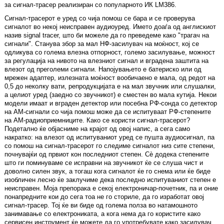
за сигнал-трасер реализиран со популарното ИК LM386.
Сигнал-трасерот е уред со чија помош се бара и се проверува
сигналот во некој неисправен аудиоуред. Името доаѓа од англискиот
назив signal tracer, што би можеле да го преведеме како "трагач на
сигнали". Станува збор за мал НФ-засилувач на моќност, кој се
одликува со голема влезна отпорност, големо засилување, можност
за регулација на нивото на влезниот сигнал и вградена заштита на
влезот од преголеми сигнали. Напојувањето е батериско или од
мрежен адаптер, излезната моќност вообичаено е мала, од редот на
0,5 до неколку вати, репродукцијата е на мал звучник или слушалки,
а целиот уред (заедно со звучникот) е сместен во мала кутија. Некои
модели имаат и вграден детектор или посебна РФ-сонда со детектор
на АМ-сигнали со чија помош може да се испитуваат РФ-степените
на АМ-радиоприемниците. Како се користи сигнал-трасерот?
Подетално ќе објасниме на крајот од овој напис, а сега само
накратко: на влезот од испитуваниот уред се пушта аудиосигнал, па
со помош на сигнал-трасерот го следиме сигналот низ сите степени,
почнувајќи од првиот кон последниот степен. Сè додека степените
што ги поминуваме се исправни на звучникот ќе се слуша чист и
доволно силен звук, а тогаш кога сигналот ќе го снема или ќе биде
изобличен лесно ќе заклучиме дека последно испитуваниот степен е
неисправен. Моја препорака е секој електроничар-почетник, па и оние
понапредните кои до сега тоа не го сториле, да го изработат овој
сигнал-трасер. Тој ќе ви биде од голема полза во натамошното
занимавање со електрониката, а кога нема да го користите како
сервисен инструмент ќе можете да го употребувате како засилувач