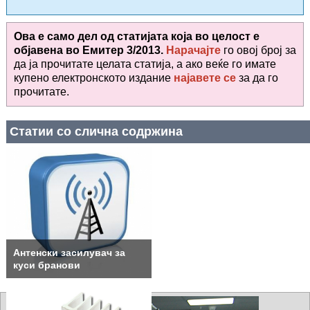
Ова е само дел од статијата која во целост е
објавена во
Емитер 3/2013.
Нарачајте
го овој број за
да ја прочитате целата статија, а ако веќе го имате
купено електронското издание
најавете се
за да го
прочитате
.
Статии со слична содржина
Антенски засилувач за
куси бранови