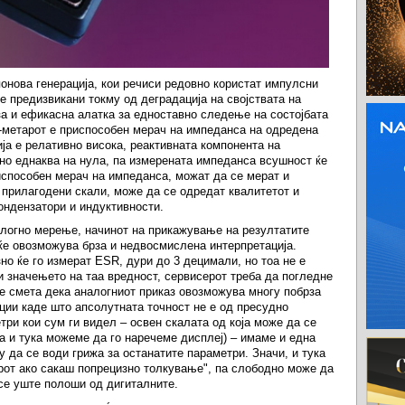
понова генерација, кои речиси редовно користат импулсни
е предизвикани токму од деградација на својствата на
за и ефикасна алатка за едноставно следење на состојбата
-метарот е приспособен мерач на импеданса на одредена
ја е релативно висока, реактивната компонента на
но еднаква на нула, па измерената импеданса всушност ќе
риспособен мерач на импеданса, можат да се мерат и
о прилагодени скали, може да се одредат квалитетот и
ондензатори и индуктивности.
алогно мерење, начинот на прикажување на резултатите
 ќе овозможува брза и недвосмислена интерпретација.
о ќе го измерат ESR, дури до 3 децимали, но тоа не е
ни значењето на таа вредност, сервисерот треба да погледне
е смета дека аналогниот приказ овозможува многу побрза
ции каде што апсолутната точност не е од пресудно
три кои сум ги видел – освен скалата од која може да се
а и тука можеме да го наречеме дисплеј) – имаме и една
у да се води грижа за останатите параметри. Значи, и тука
ерот ако сакаш попрецизно толкување", па слободно може да
се уште полоши од дигиталните.