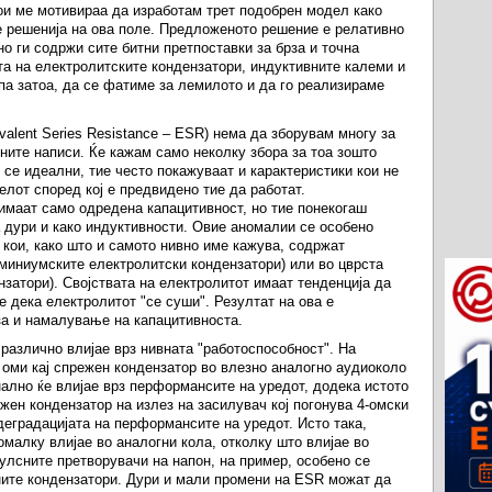
ои ме мотивираа да изработам трет подобрен модел како
е решенија на ова поле. Предложеното решение е релативно
но ги содржи сите битни претпоставки за брза и точна
та на електролитските кондензатори, индуктивните калеми и
па затоа, да се фатиме за лемилото и да го реализираме
valent Series Resistance – ESR) нема да зборувам многу за
ните написи. Ќе кажам само неколку збора за тоа зошто
се идеални, тие често покажуваат и карактеристики кои не
елот според кој е предвидено тие да работат.
 имаат само одредена капацитивност, но тие понекогаш
а дури и како индуктивности. Овие аномалии се особено
 кои, како што и самото нивно име кажува, содржат
уминиумските електролитски кондензатори) или во цврста
нзатори). Својствата на електролитот имаат тенденција да
е дека електролитот "се суши". Резултат на ова е
а и намалување на капацитивноста.
различно влијае врз нивната "работоспособност". На
 оми кај спрежен кондензатор во влезно аналогно аудиоколо
ално ќе влијае врз перформансите на уредот, додека истото
жен кондензатор на излез на засилувач кој погонува 4-омски
деградацијата на перформансите на уредот. Исто така,
малку влијае во аналогни кола, отколку што влијае во
улсните претворувачи на напон, на пример, особено се
ните кондензатори. Дури и мали промени на ESR можат да