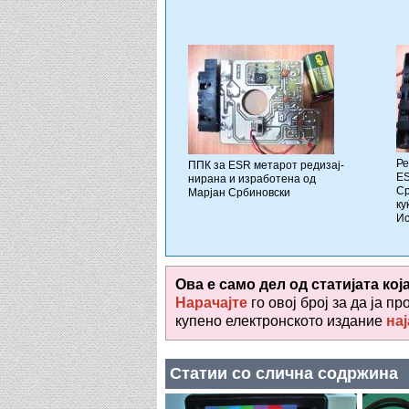
Ре
ППК за ESR метарот редизај-
ES
нирана и изработена од
Ср
Марјан Србиновски
ку
Ис
Ова е само дел од статијата кој
Нарачајте
го овој број за да ја пр
купено електронското издание
нај
Статии со слична содржина