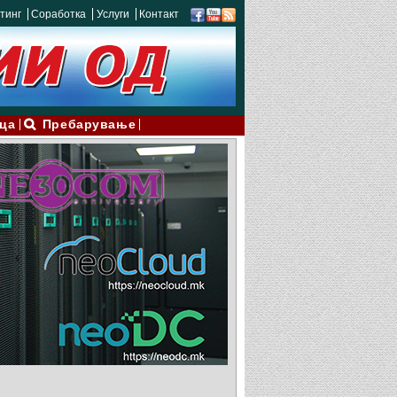
тинг
Соработка
Услуги
Контакт
ца
Пребарување