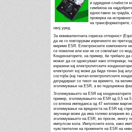
и одредени слабости к
симбиоза на најдобрит
едноставно за градба, 
проверка на исправнос
на трансформаторите, 
овој уред.
За еквивалентната сериска отпорност (Equi
да не го повторувам изреченото во претход
мериме ESR. Електронските компоненти не 
се пожелни или кои не се совпаѓаат со мод
Кондензаторите, на пример, би требало да
можат да се однесуваат како отпорници, п
изразени кај електролитските кондензатори
електролит кој може да биде течен (кај ал
состојба (кај тантал-електролитските конде
деградираат со текот на времето, па велим
зголемување на ESR, а во подоцнежна фаз
Зголемувањето на ESR кај кондензаторите 
пример, зголемувањето на ESR од 0,5 на 5
со влезна импеданса од 47 килооми маргин
зголемување на вредноста на ESR кај спре
звучници може да има големо влијание во 
зголемувањето на ESR, во просек, многу по
импулсни кола. Импулсните кола, како имп
чувствителни на промените на ESR на нив