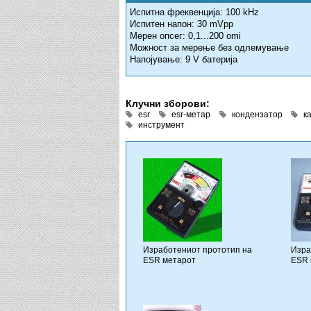
Испитна фреквенција: 100 kHz
Испитен напон: 30 mVpp
Мерен опсег: 0,1...200 omi
Можност за мерење без одлемување
Напојување: 9 V батерија
Клучни зборови:
esr
esr-метар
кондензатор
к
инструмент
Изработениот прототип на
Изра
ESR метарот
ESR 