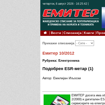
четврток, 6 август 2026 - 16:25:44
Вести
Списанија
Книги
Про
Прикажи списанија
Емитер 10/2012
Рубрика: Електроника
Подобрен ESR-метар (1)
Автор: Емилијан Иљоски
ЕМИТЕР досега има обј
2/2000) и дигитален ES
сервисерите на електро