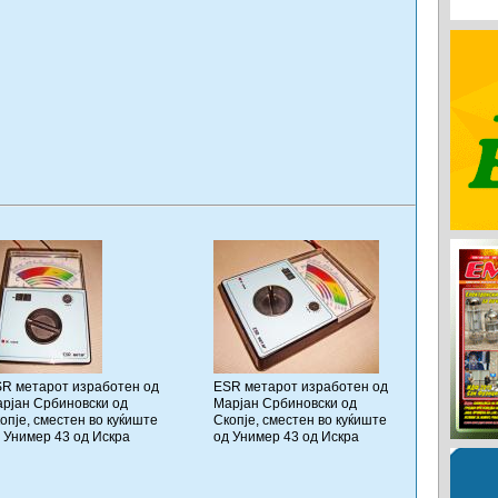
R метарот изработен од
ESR метарот изработен од
рјан Србиновски од
Марјан Србиновски од
опје, сместен во куќиште
Скопје, сместен во куќиште
 Унимер 43 од Искра
од Унимер 43 од Искра