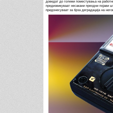
доведат до големи поместувања на работни
предизвикуваат несакани преодни појави ш
придонесуваат за брза деградација на него