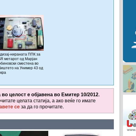
дизај-нираната ППК за
R метарот од Марјан
биновски сместена во
ќиштето на Унимер 43 од
кра
а во целост е објавена во
Емитер 10/2012.
очитате целата статија, а ако веќе го имате
авете се
за да го прочитате
.