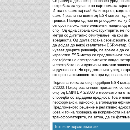
Се разбира дека секој поправен уред повеќ
потребата за чување на најголемата тајна
И тоа не само кај нас! На интернет, каде 
само 4 различни шеми од ESR-метри - од ко
грешки. Ниедна од нив не ја содржи толку
отпорот на околните елементи, ниедна од 
спој. Од една страна конструкторите, не п
метри со дигитално отчитување, на кои им 
вредности. Од друга страна сервисерите, к
да дојдат до некој квалитетен ESR-метар. 
чуваат добрите решенија, па време е да с
изработив ESR-метар со предложениот прик
состојбата на електролитските кондензатор
и состојбата на индуктивни намотки зависн
индуктивност. Но предложениот уред, покр
отпорот на компонентата при еднонасочен н
Појдовна точка за овој подобрен ESR-мет
2/2000. Покрај различниот приказник, осно
оној од ЕМИТЕР 2/2000 е мерењето на отпо
споредба со зададена вредност. Тоа е нови
перформанси, односно ја зголемува ефика
Предложеното решение е релативно едноста
брза и точна проверка на исправноста на е
трансформаторите, па затоа, да се фатиме 
Технички карактеристики: