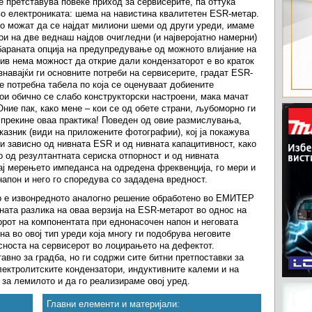
е претставува повеќе приход за сервисерите, па оттука
 во електрониката: шема на навистина квалитетен ESR-метар.
што можат да се најдат милиони шеми од други уреди, имаме
и на две веднаш најдов очигледни (и најверојатно намерни)
 бараната опција на предупредување од можното влијание на
нив нема можност да открие дали кондензаторот е во краток
ознавајќи ги основните потреби на сервисерите, градат ESR-
е потребна табела по која се оценуваат добиените
ои обично се слабо конструкторски настроени, мака мачат
Оние пак, како мене – кои се од обете страни, љубоморно ги
е прекине оваа практика! Поведен од овие размислувања,
азник (види на приложените фотографии), кој ја покажува
и зависно од нивната ESR и од нивната капацитивност, како
о од резултантната сериска отпорност и од нивната
ај мерењето импеданса на одредена фреквенција, го мери и
апон и него го споредува со зададена вредност.
ар е извонредното аналогно решение обработено во ЕМИТЕР
вната разлика на оваа верзија на ESR-метарот во однос на
рот на компонентата при еднонасочен напон и неговата
на во овој тип уреди која многу ги подобрува неговите
сноста на сервисерот во лоцирањето на дефектот.
вно за градба, но ги содржи сите битни претпоставки за
лектролитските кондензатори, индуктивните калеми и на
за лемилото и да го реализираме овој уред.
Главни елементи и материјали: