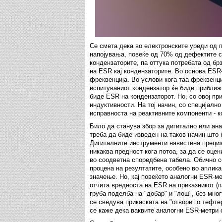
Се смета дека во електронските уреди од 
напојувања, повеќе од 70% од дефектите с
кондензаторите, па оттука потребата од бр
на ESR кај кондензаторите. Во основа ESR
фреквенција. Во услови кога таа фреквенци
испитуваниот кондензатор ќе биде приближ
биде ESR на кондензаторот. Но, со овој п
индуктивности. На тој начин, со специјалн
исправноста на реактивните компоненти - к
Било да станува збор за дигитално или ан
треба да биде изведен на таков начин што
Дигиталните инструменти навистина прецизн
никаква предност кога потоа, за да се оце
во соодветна споредбена табела. Обично с
процена на резултатите, особено во аплика
значење. Но, кај повеќето аналогни ESR-ме
отчита вредноста на ESR на приказникот (п
груба поделба на "добар" и "лош", без мног
се сведува прикаската на "отвори го тефт
се каже дека ваквите аналогни ESR-метри 