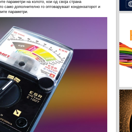
те параметри на колото, кои од своја страна
то само дополнително го оптоваруваат кондензаторот и
вите параметри.