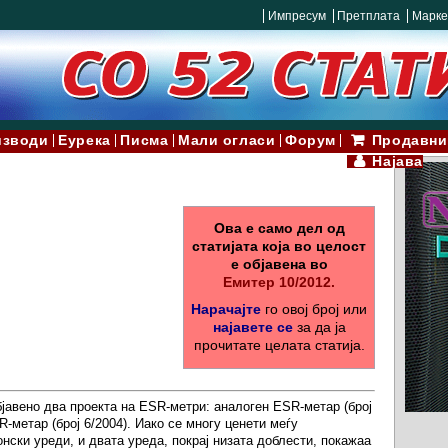
Импресум
Претплата
Марке
изводи
Еурека
Писма
Мали огласи
Форум
Продавни
Најава
Ова е само дел од
статијата која во целост
е објавена во
Емитер 10/2012.
Нарачајте
го овој број или
најавете се
за да ја
прочитате целата статија.
авено два проекта на ESR-метри: аналоген ESR-метар (број
R-метар (број 6/2004). Иако се многу ценети меѓу
нски уреди, и двата уреда, покрај низата доблести, покажаа