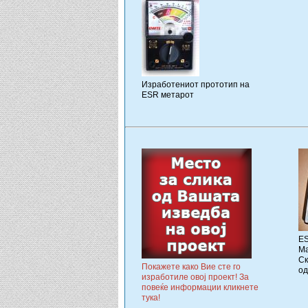
Изработениот прототип на
ESR метарот
ES
Ма
Ск
Покажете како Вие сте го
од
изработиле овој проект! За
повеќе информации кликнете
тука!