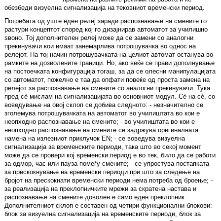
обезбеди визуелна сигнализација на тековниот временски период.
Потребата од уште еден релеј заради распознавање на смените го
растури концептот според кој го дизајнирав автоматот за училишно
ѕвоно. Тој дополнителен релеј може да се замени со аналогни
прекинувачи кои имаат занемарлива потрошувачка во однос на
релејот. На тој начин потрошувачката на целиот автомат останува во
рамките на дозволените граници. Но, ако веќе се прави дополнување
на постоечката конфигурација тогаш, за да се олесни манипулацијата
со автоматот, пожелно е таа да опфати повеќе од проста замена на
релејот за распознавање на смените со аналогни прекинувачи. Тука
пред сè мислам на сигнализацијата во основниот модул. Сè на сè, со
воведување на овој склоп се добива следното: - незначително се
зголемува потрошувачката на автоматот во училиштата во кои е
неопходно распознавање на смените; - во училиштата во кои е
неопходно распознавање на смените се задржува оригиналната
намена на излезниот приклучок EN; - се воведува визуелна
сигнализација за временските периоди, така што во секој момент
може да се провери кој временски период е во тек, било да се работи
за одмор, час или пауза помеѓу смените; - се упростува постапката
за прескокнување на временски периоди при што за следење на
бројот на прескокнати временски периоди нема потреба од броење; -
за реализација на преклопничките мрежи за скратена настава и
распознавање на смените доволен е само еден преклопник.
Дополнителниот склоп е составен од четири функционални блокови:
блок за визуелна сигнализација на временските периоди, блок за