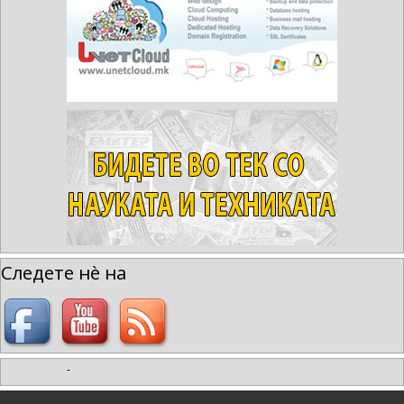
Следете нè на
-