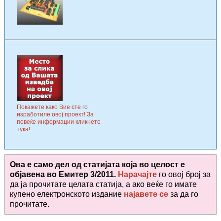
Покажете како Вие сте го
изработиле овој проект! За
повеќе информации кликнете
тука!
Ова е само дел од статијата која во целост е
објавена во
Емитер 3/2011.
Нарачајте
го овој број за
да ја прочитате целата статија, а ако веќе го имате
купено електронското издание
најавете се
за да го
прочитате
.