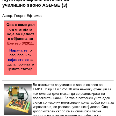
училишно ѕвоно ASB-GE (3)
Автор: Георги Ефтимов
Ова е само дел
од статијата
која во целост
е објавена во
Емитер 3/2011.
Нарачајте
го
овој број или
најавете се
за
да ја прочитате
целата статија.
Во автоматот за училишно ѕвоно објавен во
ЕМИТЕР бр.11 и 12/2010 има неколку функции за
кои сметам дека можат да се реализираат на
поелегантен начин. За тоа е потребен уште еден
склоп со неколку интегрирани кола, добра волја за
изработка и, се разбира, уште некој денар. Овој
дополнителен склоп ќе ви овозможи лесна
промена на разните режими на работа и ќе