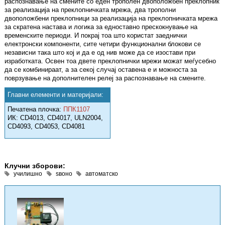
распознавање на смените со еден трополен двоположбен преклопник
за реализација на преклопничката мрежа, два трополни
двоположбени преклопници за реализација на преклопничката мрежа
за скратена настава и логика за едноставно прескокнување на
временските периоди. И покрај тоа што користат заеднички
електронски компоненти, сите четири функционални блокови се
независни така што кој и да е од нив може да се изостави при
изработката. Освен тоа двете преклопнички мрежи можат меѓусебно
да се комбинираат, а за секој случај оставена е и можноста за
поврзување на дополнителен релеј за распознавање на смените.
Главни елементи и материјали:
Печатена плочка:
ППК1107
ИК: CD4013, CD4017, ULN2004,
CD4093, CD4053, CD4081
Клучни зборови:
училишно
ѕвоно
автоматско