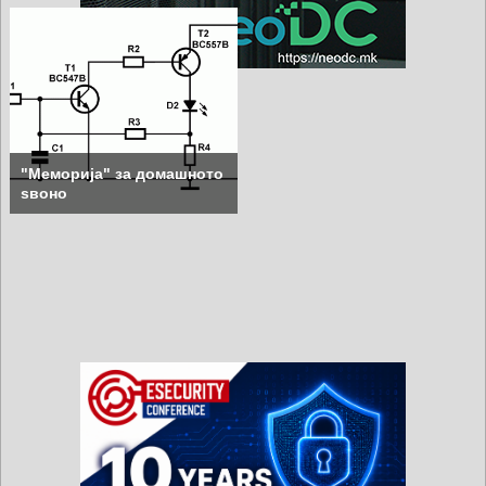
"Меморија" за домашното
ѕвоно