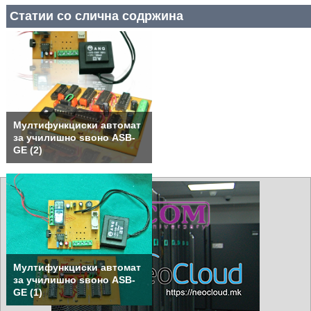
Статии со слична содржина
Мултифункциски автомат
за училишно ѕвоно ASB-
GE (2)
Мултифункциски автомат
за училишно ѕвоно ASB-
GE (1)