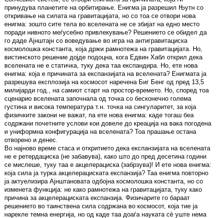
принудува планетите на орбитирање. Енигма ја разрешил Њутн со
откривање на силата на гравитацијата, но со тоа се отвори нова
енигма: зошто сите тела во вселената не се збијат на едно место
поради нивното меѓусебно привлекување? Решението се обидел да
го даде Ајнштајн со воведување во игра на антигравитациска
космолошка константа, која држи рамнотежа на гравитацијата. Но,
вистинското решение дојде подоцна, кога Едвин Хабл открил дека
вселената не е статичка, туку дека таа експандира. Но, ете нова
енигма: која е причината за експанзијата на вселената? Енигмата ја
разрешува експлозија на космосот наречена Биг Бенг од пред 13,5
милијарди год., на самиот старт на простор-времето. Но, според тоа
сценарио вселената започнала од точка со бесконечно голема
густина и висока температура т.н. точка на сингуларитет, за која
физичките закони не важат, па ете нова енигма: каде тогаш беа
содржани почетните услови кои довеле до креација на вака погодена
и униформна конфигурација на вселената? Тоа прашање остана
отворено и денес.
Во најново време стаса и откритието дека експанзијата на вселената
не е ретердациска (не забавува), како што до пред десетина години
се мислеше, туку таа е акцелерациска (забрзува)! И ете нова енигма:
која сила ја турка акцелерациската експанзија? Таа енигма повторно
ја актуелизира Ајнштановата одбојна космолошка константа, но со
изменета функција: не како рамнотежа на гравитацијата, туку како
причина за акцелерациската експанзија. Физичарите го бараат
решението во таинствена сила содржана во космосот, која тие ја
нарекле темна енергија, но од каде таа доаѓа науката сè уште нема