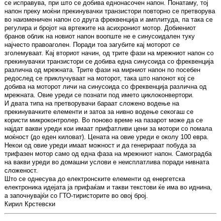
се исправува, при што се добива еднонасочен напон. Понатаму, тој
напон преку моќни прекинувачки транзистори повторно се претворува
во наизменичен напон со друга фреквенција и амплитуда, па така се
регулира и бројот на вртежите на асихрониот мотор. Добиениот
бранов облик на новиот напон воопште не е синусоидален туку
најчесто правоаголен. Поради тоа загубите кај моторот се
зголемуваат. Кај вториот начин, од трите фази на мрежниот напон со
прекинувачки транзистори се добива една синусоида со фреквенција
различна од мрежната. Трите фази на мирниот напон по посебен
редослед се приклучуваат на моторот, така што напонот кој се
добива на моторот личи на синусоида со фреквенција различна од
мрежната. Овие уреди се познати под името циклоконвертори.
И двата типа на претворувачи бараат сложено водење на
прекинувачките елементи и затоа за нивно водење секогаш се
користи микроконтролер. Во поново време на пазарот може да се
најдат вакви уреди кои имаат прифатливи цени за мотори со помала
моќност (до еден киловат). Цената на овие уреди е околу 100 евра.
Некои од овие уреди имаат можност и да генерираат побуда за
трифазен мотор само од една фаза на мрежниот напон. Самоградба
на вакви уреди во домашни услови е неисплатлива поради нивната
сложеност.
Што се однесува до електронските елементи од енергетска
електроника идејата ја прифаќам и такви текстови ќе има во иднина,
а започнувајќи со ГТО-тиристорите во овој број.
Кирил Крстевски