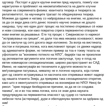
одговор. Постојат и други крупни енигми пред науката, помеѓу кои
најактуелен е проблемот на некомпатибилноста на двете клучни
теории на современата физика: квантната теорија и теоријата за
релативитетот, па научниците трагаат по обединувачка теорија.
Можеме да одиме и натаму со набројување на енигми, но доволно е
за да се види дека сето денес познато научно знаење не дошло
наеднаш, туку низ еден долг процес на постепено откривање сè нови
и нови сознанија, кои како повратна спрега перманентно отворале
нови енигми за решавање. Ете тој процес г. Симјановски го нарекол
"исправување на грешки", но дали тоа има некаква основаност, може
да се заклучи од сето досега овде изложено. За волја на вистината,
постои и погрешна логика, кога мисловниот процес се движи надвор
од адекватните форми, но типичен пример за тоа е токму тезата на
уфолозите за "вонземно потекло на НЛО", бидејќи таа не произлезе
од релевантни аргументи или логични заклучоци, туку е плод на
евтин новинарски сензационализам, широко распространет во САД.
Имено, не навлегувајќи во техничките и другите можности за
меѓуѕвездени патувања, нималку не е логично науката, која голем
дел од своите истражувања ги насочила кон откривање живот надвор
од нашата планета Земја, да прикрива така сензационално откритие,
како што е евентуалното откривање на вонземјани во НЛО! Некој би
рекол: "крие поради безбедносни причини, за да не се создава
паника", но и во тоа нема логика, кога се знае дека науката
предупредува на перманентна опасност од судир со талкачки
небески тела (астероиди), дури и обелоденува проекти за одбрана од
нив!