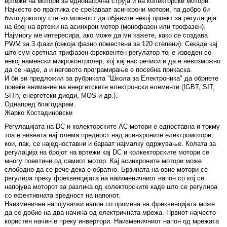
вртежи на мотори за еднонасочна струја и на колекторски мотори.
Најчесто во практика се среќаваат асинхрони мотори, па добро би
било доколку сте во можност да објавите некој проект за регулација
на број на вртежи на асинхрон мотор (монофазен или трофазен).
Најмногу ме интересира, ако може да ми кажете, како се создава
PWM за 3 фази (секоја фазно поместена за 120 степени). Секаде кај
што сум сретнал трифазен фреквентен регулатор тој е изведен со
некој наменски микроконтролер, кој кај нас речиси и да е невозможно
да се најде, а и неговото програмирање е посебна прикаска.
И би ви предложил за рубриката "Школа за Електроника" да обрнете
повеќе внимание на енергетските електронски елементи (IGBT, SIT,
SITh, енергетски диоди, MOS и др.).
Однапред благодарам.
Жарко Костадиновски
Регулацијата на DC и колекторските AC-мотори е едноставна и токму
тоа е нивната најголема предност над асинхроните електромотори,
кои, пак, се наједноставни и бараат најмалку одржување. Колата за
регулација на бројот на вртежи кај DC и колкекторските мотори се
многу поевтини од самиот мотор. Кај асинхроните мотори може
слободно да се рече дека е обратно. Брзината на овие мотори се
регулира преку фреквенцијата на наизменичниот напон со кој се
напојува моторот за разлика од колекторските каде што се регулира
со ефективната вредност на напонот.
Наизменичен напојувачки напон со промена на фреквенцијата може
да се добие на два начина од електричната мрежа. Првиот најчесто
користен начин е преку инвертори. Наизменичниот напон од мрежата