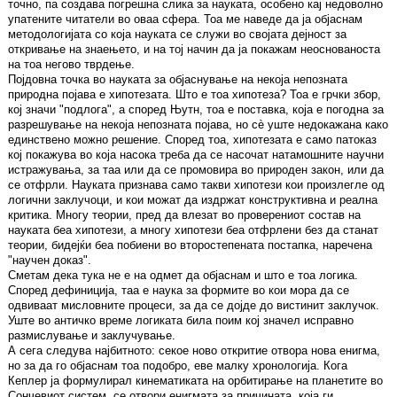
точно, па создава погрешна слика за науката, особено кај недоволно
упатените читатели во оваа сфера. Тоа ме наведе да ја објаснам
методологијата со која науката се служи во својата дејност за
откривање на знаењето, и на тој начин да ја покажам неоснованоста
на тоа негово тврдење.
Појдовна точка во науката за објаснување на некоја непозната
природна појава е хипотезата. Што е тоа хипотеза? Тоа е грчки збор,
кој значи "подлога", а според Њутн, тоа е поставка, која е погодна за
разрешување на некоја непозната појава, но сè уште недокажана како
единствено можно решение. Според тоа, хипотезата е само патоказ
кој покажува во која насока треба да се насочат натамошните научни
истражувања, за таа или да се промовира во природен закон, или да
се отфрли. Науката признава само такви хипотези кои произлегле од
логични заклучоци, и кои можат да издржат конструктивна и реална
критика. Многу теории, пред да влезат во проверениот состав на
науката беа хипотези, а многу хипотези беа отфрлени без да станат
теории, бидејќи беа побиени во второстепената постапка, наречена
"научен доказ".
Сметам дека тука не е на одмет да објаснам и што е тоа логика.
Според дефиниција, таа е наука за формите во кои мора да се
одвиваат мисловните процеси, за да се дојде до вистинит заклучок.
Уште во античко време логиката била поим кој значел исправно
размислување и заклучување.
А сега следува најбитното: секое ново откритие отвора нова енигма,
но за да го објаснам тоа подобро, еве малку хронологија. Кога
Кеплер ја формулирал кинематиката на орбитирање на планетите во
Сончевиот систем, се отвори енигмата за причината, која ги