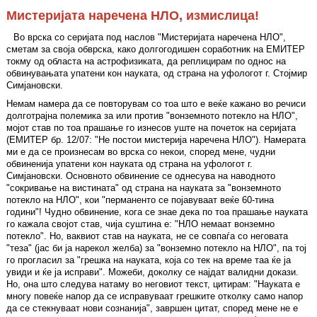
Мистеријата наречена НЛО, измислица!
Во врска со серијата под наслов "Мистеријата наречена НЛО",
сметам за своја обврска, како долгогодишен соработник на ЕМИТЕР
токму од областа на астрофизиката, да реплицирам по однос на
обвинувањата упатени кон науката, од страна на уфологот г. Стојмир
Симјановски.
Немам намера да се повторувам со тоа што е веќе кажано во речиси
долготрајна полемика за или против "вонземното потекло на НЛО",
мојот став по тоа прашање го изнесов уште на почеток на серијата
(ЕМИТЕР бр. 12/07: "Не постои мистерија наречена НЛО"). Намерата
ми е да се произнесам во врска со некои, според мене, чудни
обвиненија упатени кон науката од страна на уфологот г.
Симјановски. Основното обвинение се однесува на наводното
"сокривање на вистината" од страна на науката за "вонземното
потекло на НЛО", кои "перманенто се појавуваат веќе 60-тина
години"! Чудно обвинение, кога се знае дека по тоа прашање науката
го кажала својот став, чија суштина е: "НЛО немаат вонземно
потекло". Но, ваквиот став на науката, не се совпаѓа со неговата
"теза" (јас би ја нарекол желба) за "вонземно потекло на НЛО", па тој
го прогласил за "грешка на науката, која со тек на време таа ќе ја
увиди и ќе ја исправи". Можеби, доколку се најдат валидни докази.
Но, она што следува натаму во неговиот текст, цитирам: "Науката е
многу повеќе напор да се исправуваат грешките отколку само напор
да се стекнуваат нови сознанија", завршен цитат, според мене не е