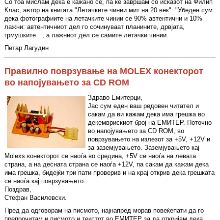
Со тоа мислам дека е кажано сè, па ќе завршам со исказот на Филип
Клас, автор на книгата "Летачките чинии мит на 20 век": "Убеден сум
дека фотографиите на летачките чинии се 90% автентични и 10%
лажни: автентичниот дел го сочинуваат планините, дрвјата,
грмушките…, а лажниот дел се самите летачки чинии.
Петар Лагудин
Правилно поврзување на MOLEX конекторот
во напојувањето за CD ROM
Здраво Емитерци,
Јас сум еден ваш редовен читател и
сакам да ви кажам дека има грешка во
декемврискиот број на ЕМИТЕР. Поточно
во напојувањето за CD ROM, во
поврзувањето на излезот за +5V, +12V и
за заземјувањето. Заземјувањето кај
Molexs конекторот се наоѓа во средина, +5V се наоѓа на левата
страна, а на десната страна се наоѓа +12V, па сакам да кажам дека
има грешка, бидејќи три пати проверив и на крај открив дека грешката
се наоѓа кај поврзувањето.
Поздрав,
Стефан Василевски.
Пред да одговорам на писмото, најнапред морав повеќепати да го
препрочитам и писмото и текстот во ЕМИТЕР за да откријам дека