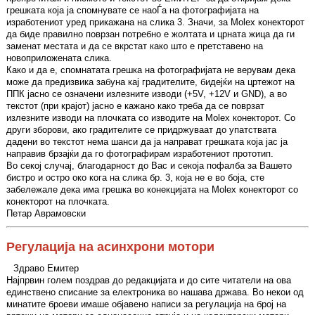
грешката која ја спомнувате се наоЃа на фотографијата на
изработениот уред прикажана на слика 3. Значи, за Molex конекторот
да биде правилно поврзан потребно е жолтата и црната жица да ги
заменат местата и да се вкрстат како што е претставено на
новоприложената слика.
Како и да е, спомнатата грешка на фотографијата не верувам дека
може да предизвика забуна кај градителите, бидејќи на цртежот на
ППК јасно се означени излезните изводи (+5V, +12V и GND), а во
текстот (при крајот) јасно е кажано како треба да се поврзат
излезните изводи на плочката со изводите на Molex конекторот. Со
други зборови, ако градителите се придржуваат до упатствата
дадени во текстот нема шанси да ја направат грешката која јас ја
направив брзајќи да го фотографирам изработениот прототип.
Во секој случај, благодарност до Вас и секоја пофалба за Вашето
бистро и остро око кога на слика бр. 3, која не е во боја, сте
забележале дека има грешка во конекцијата на Molex конекторот со
конекторот на плочката.
Петар Аврамовски
Регулација на асинхрони мотори
Здраво Емитер
Најпрвин голем поздрав до редакцијата и до сите читатели на ова
единствено списание за електроника во нашава држава. Во некои од
минатите броеви имаше објавено написи за регулација на број на