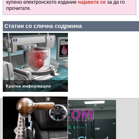
купено електронското издание
најавете се
за да го
прочитате
.
Статии со слична содржина
Кратки информации