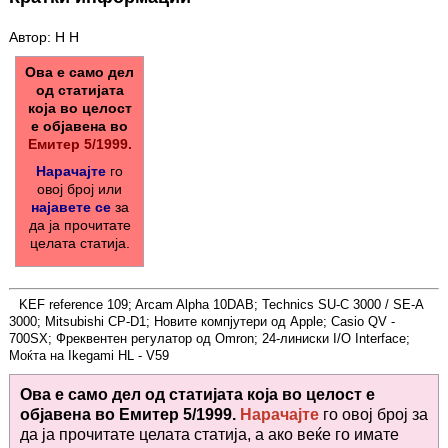
Автор: Н Н
Ова е само дел
од статијата
која во целост
е објавена во
Емитер 5/1999.
Нарачајте
го
овој број или
најавете се
за
да ја прочитате
целата статија.
KEF reference 109; Arcam Alpha 10DAB; Technics SU-C 3000 / SE-A
3000; Mitsubishi CP-D1; Новите компјутери од Apple; Casio QV -
700SX; Фреквентен регулатор од Omron; 24-линиски I/O Interface;
Моќта на Ikegami HL - V59
Ова е само дел од статијата која во целост е
објавена во
Емитер 5/1999.
Нарачајте
го овој број за
да ја прочитате целата статија, а ако веќе го имате