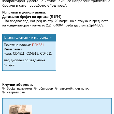
загарантиран. Досега на истиот начин се направени триесетина
бројачи и сите проработиле “од прва”.
Исправки и дополнувања:
Дигитален бројач на вртежи (Е 6/99)
Во предпоследниот ред на стр. 20 погрешно е отчукана вредноста
на кондензаторот - наместо 2,2nF/400V треба да стои 2,2µF/400V.
Главни елементи и материјали:
Печатена плочка:
ППК531
Интегрални
кола: CD4511, CD4518, CD4011
лед дисплеи со заедничка
катода
Клучни зборови:
бројач на вртежи
обртомер
автомобилски мотор
направи сам