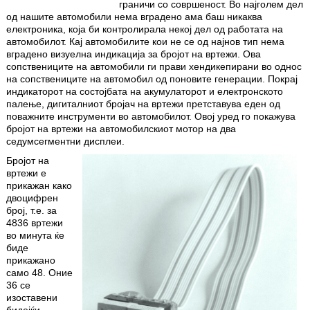
граничи со совршеност. Во најголем дел
од нашите автомобили нема вградено ама баш никаква
електроника, која би контролирала некој дел од работата на
автомобилот. Кај автомобилите кои не се од најнов тип нема
вградено визуелна индикација за бројот на вртежи. Ова
сопствениците на автомобили ги прави хендикепирани во однос
на сопствениците на автомобил од поновите генерации. Покрај
индикаторот на состојбата на акумулаторот и електронското
палење, дигиталниот бројач на вртежи претставува еден од
поважните инструменти во автомобилот. Овој уред го покажува
бројот на вртежи на автомобилскиот мотор на два
седумсегментни дисплеи.
Бројот на
вртежи е
прикажан како
двоцифрен
број, т.е. за
4836 вртежи
во минута ќе
биде
прикажано
само 48. Оние
36 се
изоставени