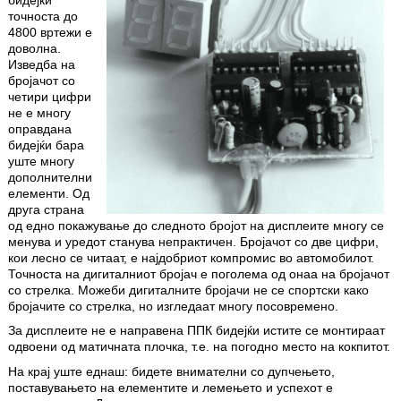
бидејќи
точноста до
4800 вртежи е
доволна.
Изведба на
бројачот со
четири цифри
не е многу
оправдана
бидејќи бара
уште многу
дополнителни
елементи. Од
друга страна
од едно покажување до следното бројот на дисплеите многу се
менува и уредот станува непрактичен. Бројачот со две цифри,
кои лесно се читаат, е најдобриот компромис во автомобилот.
Точноста на дигиталниот бројач е поголема од онаа на бројачот
со стрелка. Можеби дигиталните бројачи не се спортски како
бројачите со стрелка, но изгледаат многу посовремено.
За дисплеите не е направена ППК бидејќи истите се монтираат
одвоени од матичната плочка, т.е. на погодно место на кокпитот.
На крај уште еднаш: бидете внимателни со дупчењето,
поставувањето на елементите и лемењето и успехот е