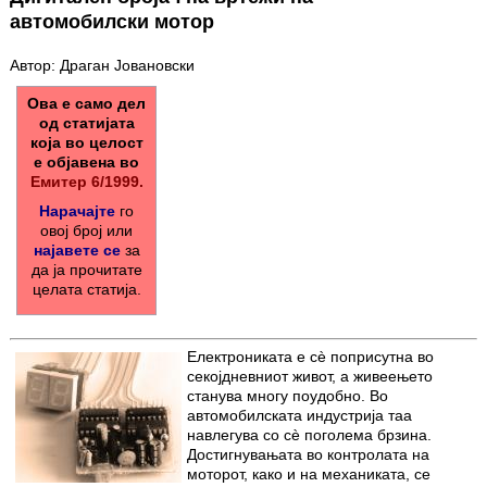
автомобилски мотор
Автор: Драган Јовановски
Ова е само дел
од статијата
која во целост
е објавена во
Емитер 6/1999.
Нарачајте
го
овој број или
најавете се
за
да ја прочитате
целата статија.
Електрониката е сè поприсутна во
секојдневниот живот, а живеењето
станува многу поудобно. Во
автомобилската индустрија таа
навлегува со сè поголема брзина.
Достигнувањата во контролата на
моторот, како и на механиката, се