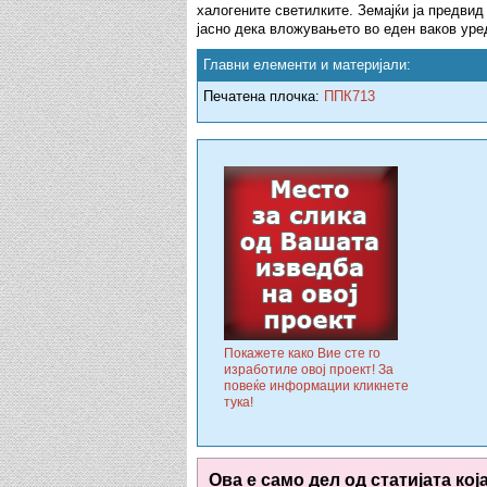
халогените светилките. Земајќи ја предвид
јасно дека вложувањето во еден ваков уре
Главни елементи и материјали:
Печатена плочка:
ППК713
Покажете како Вие сте го
изработиле овој проект! За
повеќе информации кликнете
тука!
Ова е само дел од статијата кој