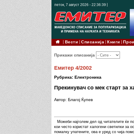
петок, 7 август 2026 - 22:36:41
Вести
Списанија
Книги
Про
Прикажи списанија
Емитер 4/2002
Рубрика: Електроника
Прекинувач со мек старт за 
Автор: Благој Ќупев
Можеби најголем дел од читателите ќе по
кои често користат халогени светилки за о
помалку упатените, ова е уред со чија по