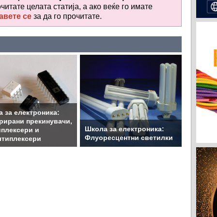
очитате целата статија, а ако веќе го имате
авете се
за да го прочитате
.
 за електроника:
рирани прекинувачи,
Школа за електроника:
плексери и
Флуоресцентни светилки
лтиплексери