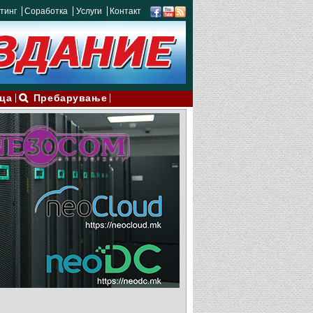
тинг
Соработка
Услуги
Контакт
ца
Пребарување