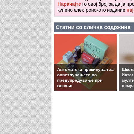
Нарачајте
го овој број за да ја пр
купено електронското издание
нај
Статии со слична содржина
Автоматски прекинувач за
Школа
осветлувањето со
Интег
предупредување при
мулти
гасење
дему