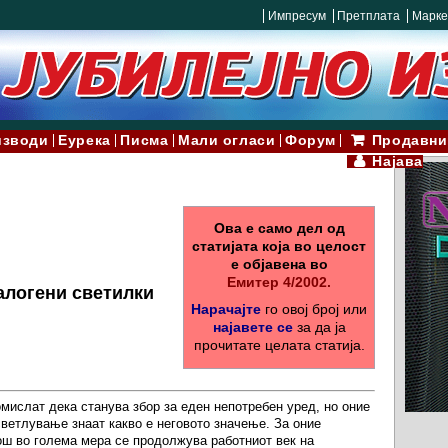
Импресум
Претплата
Марке
изводи
Еурека
Писма
Мали огласи
Форум
Продавни
Најава
Ова е само дел од
статијата која во целост
е објавена во
Емитер 4/2002.
халогени светилки
Нарачајте
го овој број или
најавете се
за да ја
прочитате целата статија.
мислат дека станува збор за еден непотребен уред, но оние
светлување знаат какво е неговото значење. За оние
мош во голема мера се продолжува работниот век на