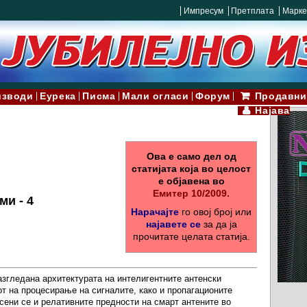
Импресум
Претплата
Марке
изводи
Еурека
Писма
Мали огласи
Форум
Продавни
Најава
Ова е само дел од
статијата која во целост
е објавена во
Емитер 10/2009.
ми - 4
Нарачајте
го овој број или
најавете се
за да ја
прочитате целата статија.
азгледана архитектурата на интелигентните антенски
от на процесирање на сигналите, како и пропагационите
есени се и релативните предности на смарт антените во