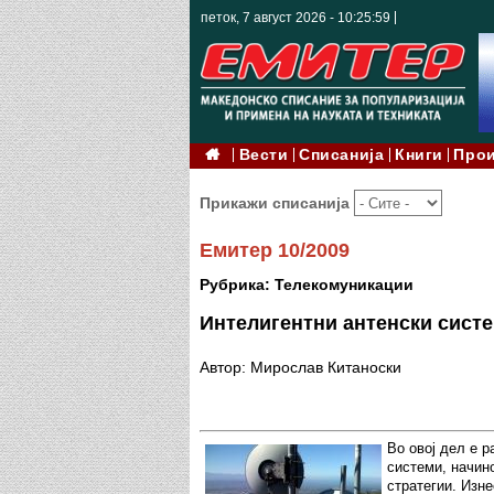
петок, 7 август 2026 - 10:26:01
Вести
Списанија
Книги
Про
Прикажи списанија
Емитер 10/2009
Рубрика: Телекомуникации
Интелигентни антенски систе
Автор: Мирослав Китаноски
Во овој дел е р
системи, начин
стратегии. Изн