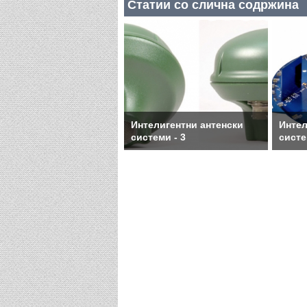
Статии со слична содржина
Интелигентни антенски
Интел
системи - 3
систе