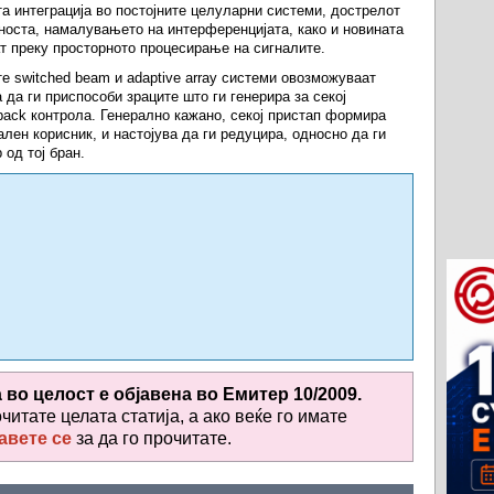
та интеграција во постојните целуларни системи, дострелот
носта, намалувањето на интерференцијата, како и новината
ат преку просторното процесирање на сигналите.
е switched beam и adaptive array системи овозможуваат
 да ги приспособи зраците што ги генерира за секој
back контрола. Генерално кажано, секој пристап формира
лен корисник, и настојува да ги редуцира, односно да ги
од тој бран.
а во целост е објавена во
Емитер 10/2009.
очитате целата статија, а ако веќе го имате
авете се
за да го прочитате
.