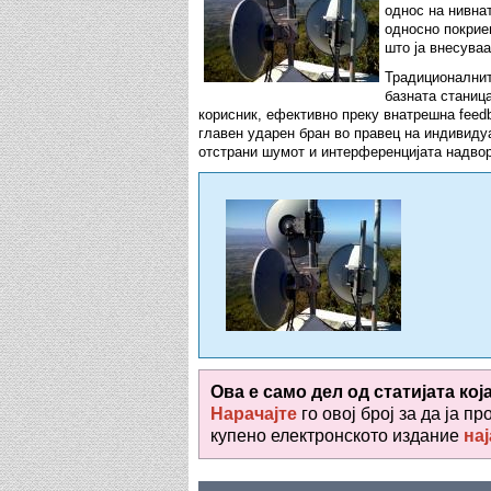
однос на нивна
односно покрие
што ја внесува
Традиционалнит
базната станица
корисник, ефективно преку внатрешна feed
главен ударен бран во правец на индивидуа
отстрани шумот и интерференцијата надвор 
Ова е само дел од статијата кој
Нарачајте
го овој број за да ја пр
купено електронското издание
нај