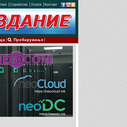
тинг
Соработка
Услуги
Контакт
ца
Пребарување