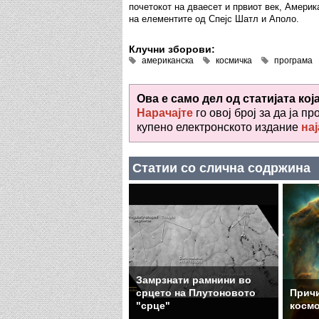
почетокот на дваесет и првиот век, Амери
на елементите од Спејс Шатл и Аполо.
Клучни зборови:
американска
космичка
програма
Ова е само дел од статијата кој
Нарачајте
го овој број за да ја пр
купено електронското издание
нај
Статии со слична содржина
Замрзнати рамнини во
срцето на Плутоновото
Причи
"срце"
косм