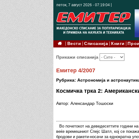
петок, 7 август 2026 - 07:19:05
Вести
Списанија
Книги
Про
Прикажи списанија
Емитер 4/2007
Рубрика: Астрономија и астронаутик
Космичка трка 2: Американск
Автор: Александар Тошоски
Во почетокот на деведесеттите години на
веќе времешниот Спејс Шатл, кој се покаж
бродови и ракети-носачи за еднократна уп