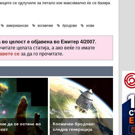
канците се одлучиле за летало кое максимално ќе се базира
американски
космички
бродови
нови
а во целост е објавена во
Емитер 4/2007.
очитате целата статија, а ако веќе го имате
авете се
за да го прочитате
.
ни да се остане во
Космички бродови:
осот
следна генерација