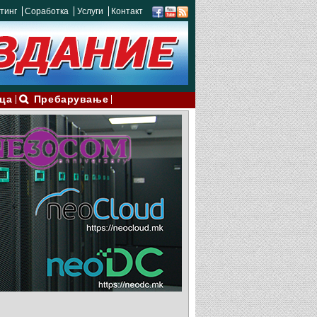
тинг
Соработка
Услуги
Контакт
ца
Пребарување