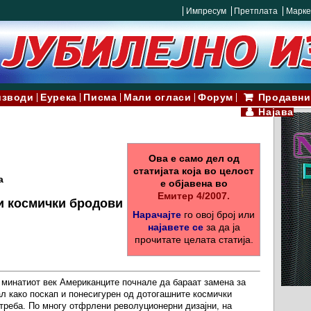
Импресум
Претплата
Марке
изводи
Еурека
Писма
Мали огласи
Форум
Продавни
Најава
Ова е само дел од
статијата која во целост
а
е објавена во
Емитер 4/2007.
и космички бродови
Нарачајте
го овој број или
најавете се
за да ја
прочитате целата статија.
 минатиот век Американците почнале да бараат замена за
ал како поскап и понесигурен од дотогашните космички
отреба. По многу отфрлени револуционерни дизајни, на