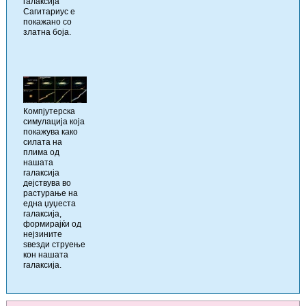
галаксија
Сагитариус е
покажано со
златна боја.
Компјутерска
симулација која
покажува како
силата на
плима од
нашата
галаксија
дејствува во
растурање на
една џуџеста
галаксија,
формирајќи од
нејзините
ѕвезди струење
кон нашата
галаксија.