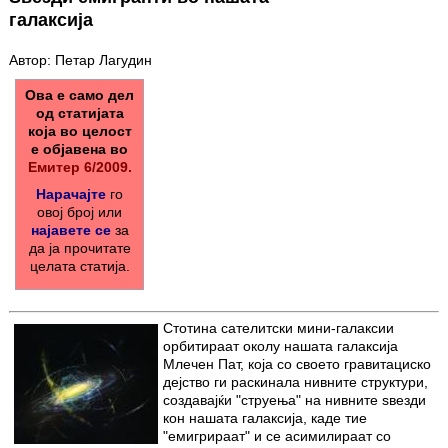
галаксија
Автор: Петар Лагудин
Ова е само дел
од статијата
која во целост
е објавена во
Емитер 6/2009.
Нарачајте
го
овој број или
најавете се
за
да ја прочитате
целата статија.
Стотина сателитски мини-галаксии
орбитираат околу нашата галаксија
Млечен Пат, која со своето гравитациско
дејство ги раскинала нивните структури,
создавајќи "струења" на нивните ѕвезди
кон нашата галаксија, каде тие
"емигрираат" и се асимилираат со