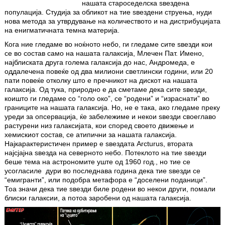
нашата староседелска ѕвездена
популација. Студија за обликот на тие ѕвездени струења, нуди
нова метода за утврдување на количеството и на дистрибуцијата
на енигматичната темна материја.
Кога ние гледаме во ноќното небо, ги гледаме сите ѕвезди кои
се во состав само на нашата галаксија, Млечен Пат. Имено,
најблиската друга голема галаксија до нас, Андромеда, е
оддалечена повеќе од два милиони светлински години, или 20
пати повеќе отколку што е пречникот на дискот на нашата
галаксија. Од тука, природно е да сметаме дека сите ѕвезди,
коишто ги гледаме со “голо око”, се “родени” и “израснати” во
границите на нашата галаксија. Но, не е така, ако гледаме преку
уреди за опсервација, ќе забележиме и некои ѕвезди своеглаво
растурени низ галаксијата, кои според своето движење и
хемискиот состав, се атипични за нашата галаксија.
Најкарактеристичен пример е ѕвездата Arcturus, втората
најсјајна ѕвезда на северното небо. Потеклото на тие ѕвезди
беше тема на астрономите уште од 1960 год., но тие се
усогласиле дури во последнава година дека тие ѕвезди се
“емигранти”, или подобра метафора е “доселени поданици”.
Тоа значи дека тие ѕвезди биле родени во некои други, помали
блиски галаксии, а потоа заробени од нашата галаксија.