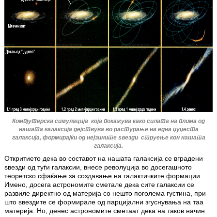
Компјутерска симулација која покажува како силата на плима од
нашата галаксија дејствува во растурање на една џуџеста
галаксија, формирајќи од нејзините ѕвезди струење кон нашата
галаксија.
Откритието дека во составот на нашата галаксија се вградени
ѕвезди од туѓи галаксии, внесе револуција во досегашното
теоретско сфаќање за создавање на галактичките формации.
Имено, досега астрономите сметале дека сите галаксии се
развиле директно од материја со нешто поголема густина, при
што ѕвездите се формирале од парцијални згуснувања на таа
материја. Но, денес астрономите сметаат дека на таков начин