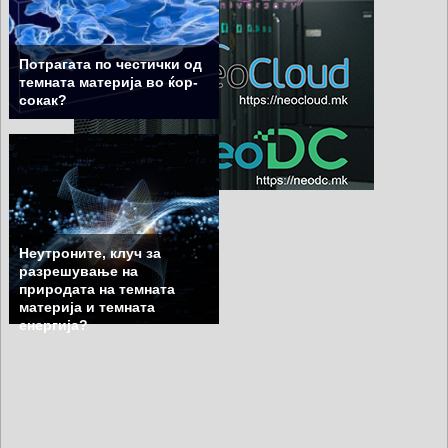
Потрагата по честички од
темната материја во ќор-
сокак?
Неутроните, клуч за
разрешување на
природата на темната
материја и темната
енергија?