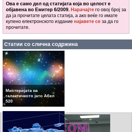
Ова е само дел од статијата која во целост е
објавена во
Емитер 6/2009.
Нарачајте
го овој број за
да ја прочитате целата статија, а ако веќе го имате
купено електронското издание
најавете се
за да го
прочитате
.
Статии со слична содржина
Мистеријата на
галактичкото јато Абел
520