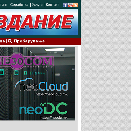
тинг
Соработка
Услуги
Контакт
ца
Пребарување