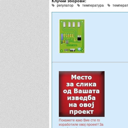
Клучни зборови:
регулатор
температура
темпера
Покажете како Вие сте го
изработиле овој проект! За