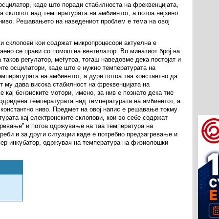
 осцилатор, каде што поради стабилноста на фреквенцијата,
а склопот над температурата на амбиентот, а потоа нејзино
ниво. Решавањето на наведениот проблем е тема на овој
ки склопови кои содржат микропроцесори актуелна е
аено се прави со помош на вентилатор. Во минатиот број на
таков регулатор, меѓутоа, тогаш наведовме дека постојат и
ните осцилатори, каде што е нужно температурата на
мпературата на амбиентот, а дури потоа таа константно да
т му дава висока стабилност на фреквенцијата на
 кај бензиските мотори, имено, за нив е познато дека тие
 одредена температурата над температурата на амбиентот, а
 константно ниво. Предмет на овој напис е решавање токму
турата кај електронските склопови, кои во себе содржат
гревање” и потоа одржување на таа температура на
реби и за други ситуации каде е потребно предзагревање и
мер инкубатор, одржувач на температура на физиолошки