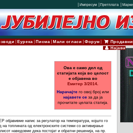
Импресум
Претплата
Марке
изводи
Еурека
Писма
Мали огласи
Форум
Продавни
Најава
Ова е само дел од
статијата која во целост
е објавена во
Емитер 3/2014.
Нарачајте
го овој број или
најавете се
за да ја
прочитате целата статија.
Р објавивме напис за регулатор на температура, којшто го
д на топлината од електронските системи со активирање
писот наведовме дека постојат и обратни решенија, на пр.