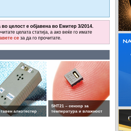
а во целост е објавена во
Емитер 3/2014.
очитате целата статија, а ако веќе го имате
авете се
за да го прочитате
.
SHT21 – сензор за
тавен алкотестер
температура и влажност