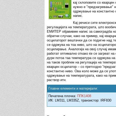
кај склоповите со кварцен
нужно е "предзагревање" н
одржување на константно 
напис.
Кај речиси сите електронс
регулацијата на температурата, што вообич
ЕМИТЕР објавивме напис за самоградба на 
обратни случаи, како на пример, кај кварц
осцилаторот вештачки да се подигне над те
се одржува на тоа ниво, што на осцилаторо
осцилирање. Аналогија на овој случај имаме
работат оптимално откако ќе се загреат на
дури потоа таа температура се одржува на
на таков проблем на регулација на темпера
кварцен осцилатор – со претходно “предза
константно ниво. Ова коло може да се упот
одржување на температурата, како на при
раствор итн.
Главни елементи и материјали:
Печатена плочка:
ППК1408
ИК: LM311, LM335Z, транзистор: IRF830