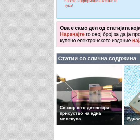
повеќе информации кликнете
тука!
Ова е само дел од статијата кој
Нарачајте
го овој број за да ја пр
купено електронското издание
нај
Статии со слична содржина
Сензор што детектира
присуство на една
молекула
Еднос