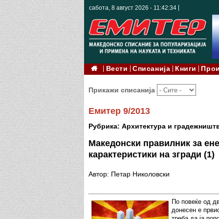
сабота, 8 август 2026 - 11:42:36
Вести
Списанија
Книги
Про
Прикажи списанија
Емитер 9/2013
Рубрика: Архитектура и градежништ
Македонски правилник за ене
карактеристики на згради (1)
Автор: Петар Николовски
По повеќе од д
донесен е првио
треба да ја поп