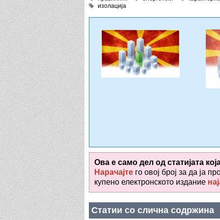
изолација
Ова е само дел од статијата кој
Нарачајте
го овој број за да ја пр
купено електронското издание
нај
Статии со слична содржина