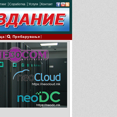
тинг
Соработка
Услуги
Контакт
ца
Пребарување