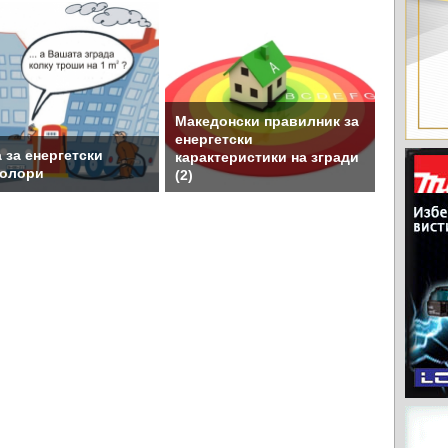
Македонски правилник за
енергетски
 за енергетски
карактеристики на згради
ролори
(2)