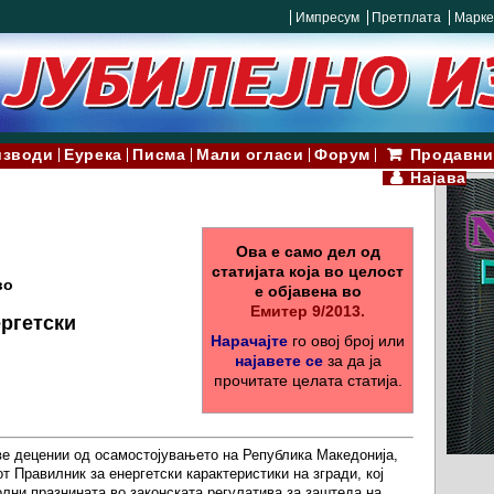
Импресум
Претплата
Марке
изводи
Еурека
Писма
Мали огласи
Форум
Продавни
Најава
Ова е само дел од
статијата која во целост
во
е објавена во
Емитер 9/2013.
ргетски
Нарачајте
го овој број или
најавете се
за да ја
прочитате целата статија.
ве децении од осамостојувањето на Република Македонија,
т Правилник за енергетски карактеристики на згради, кој
олни празнината во законската регулатива за заштеда на