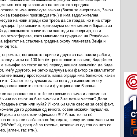
дежниот сектор и заштита на животната средина.
основа ги има неколкуте закони (Закон за енергетика, Закон
кон за градежни производи итн.) и има задолжителна
есува на нови згради кои треба да се градат, но и на стари
трукција. Пропишаните критериуми со минимални барања за
ба да овозможат значителни заштеди на енергија, но и
 во атмосферата, како минимален придонес на Република
а ефектот на стаклена градина околу планетата Земја и
и од тоа.
, опремата, погонското гориво и други за нас важни работи,
и колку литри на 100 km ќе троши нашето возило, бидејќи со
 е значајно во текот на тој период нашиот авомобил да биде
от, меѓу другото, не ретко одлучувачки фактор се квалитетот
вратите помеѓу просториите, каква ограда има балконот, какви
а итн. Станот го купуваме за во него да живееме многу
ги задоволи нашите естетски и функционални барања.
е се запрашале со што ќе се грееме во зима и ладиме во
è чини во текот на 6-те зимски и 3-те летни месеци? Дали
градење стан или куќа? И кога би биле свесни за овој факт,
можеле да го добиеме од никого, освен можеби паушално,
 И дека е енергетски ефикасен !!!? А нас точно нè
на во која се наоѓа станот/зградата, колку киловатчасови за
2
о (kWh/m
a), пред сè за греење, независно од тоа со што се
о, јаглен, гас итн.).