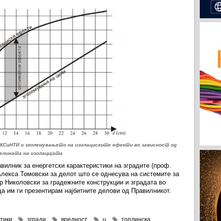
 КСиНТИ и зголемувањето на изолациските ефекти во зависност од
елината на изолацијата
авилник за енергетски карактеристики на зградите (проф.
екса Томовски за делот што се однесува на системите за
р Николовски за градежните конструкции и зградата во
а им ги презентирам најбитните делови од Правилникот.
тики
згради
вредност
u
топлинска