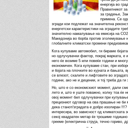
енергија во гра
Правилникот за 
за градење, За
примена. Се одн
згради кои подлежат на значителна реконс
енергетски карактеристики на зградите тре
значително намалување на емисија на CO2
Македонија во борба против зголемување н
глобалните климатски промени предизвикан
Кога купуваме автомобил, ги бираме бојата
но одлучувачки фактор, покрај марката, е 
него ќе возиме 5 или повеќе години и многу
економичен. Кога купуваме стан, при избор
и бојата на плочките во кујната и бањата, 
се влезот, скалите и лифтовите во зградат
години, ако не и децении, и тој треба да 
Но, што е со економскиот момент, дали см
лето и, што е уште поважно, колку тоа ќе н
овој момент бил одлучувачки при купување/
прецизниот одговор на ова прашање не би 
дека станот/зградата е добро изолиран !!!?
интересира, во зависност од климатската зо
секој квадратен метар ќе трошиме годишн
грееме (електрична струја, течно гориво, дрв