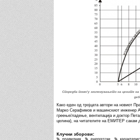
Споредба помеѓу зголемувањето на цените на
деб
Како еден од тројцата автори на новиот Пр
Марко Серафимов и машинскиот инженер Ал
греење/ладење, вентилација и доктор Пета
целина), на читателите на ЕМИТЕР сакам д
Клучни зборови:
правилник
енергетски
карактерис