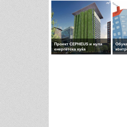
Проект CEPHEUS и нула
Обука
енергетска куќа
конт