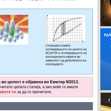
Споредба помеѓу
зголемувањето на цените на
КСиНТИ и зголемувањето на
изолациските ефекти во
зависност од дебелината на
изолацијата
а во целост е објавена во
Емитер 9/2013.
очитате целата статија, а ако веќе го имате
авете се
за да го прочитате
.